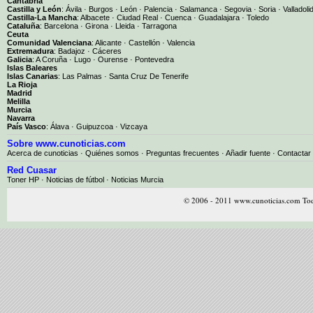
Cantabria
Castilla y León
:
Ávila
·
Burgos
·
León
·
Palencia
·
Salamanca
·
Segovia
·
Soria
·
Valladoli
Castilla-La Mancha
:
Albacete
·
Ciudad Real
·
Cuenca
·
Guadalajara
·
Toledo
Cataluña
:
Barcelona
·
Girona
·
Lleida
·
Tarragona
Ceuta
Comunidad Valenciana
:
Alicante
·
Castellón
·
Valencia
Extremadura
:
Badajoz
·
Cáceres
Galicia
:
A Coruña
·
Lugo
·
Ourense
·
Pontevedra
Islas Baleares
Islas Canarias
:
Las Palmas
·
Santa Cruz De Tenerife
La Rioja
Madrid
Melilla
Murcia
Navarra
País Vasco
:
Álava
·
Guipuzcoa
·
Vizcaya
Sobre www.cunoticias.com
Acerca de cunoticias
·
Quiénes somos
·
Preguntas frecuentes
·
Añadir fuente
·
Contactar
Red Cuasar
Toner HP · Noticias de fútbol · Noticias Murcia
© 2006 - 2011 www.cunoticias.com Tod