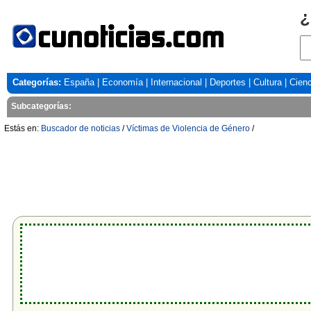
¿
Categorías:
España
|
Economía
|
Internacional
|
Deportes
|
Cultura
|
Cienc
Subcategorías:
Estás en:
Buscador de noticias
/
Víctimas de Violencia de Género
/