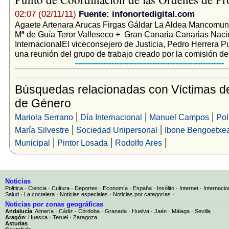
02:07 (02/11/11)
Fuente: infonortedigital.com
Agaete Artenara Arucas Firgas Gáldar La Aldea Mancomun
Mª de Guía Teror Valleseco + Gran Canaria Canarias Naci
InternacionalEl viceconsejero de Justicia, Pedro Herrera P
una reunión del grupo de trabajo creado por la comisión de.
Búsquedas relacionadas con Víctimas de
de Género
|
|
|
Mariola Serrano
Día Internacional
Manuel Campos
Pol
|
|
María Silvestre
Sociedad Unipersonal
Ibone Bengoetxe
|
|
|
Municipal
Pintor Losada
Rodolfo Ares
Noticias
Política
·
Ciencia
·
Cultura
·
Deportes
·
Economía
·
España
·
Insólito
·
Internet
·
Internacio
Salud
·
La coctelera
·
Noticias especiales
·
Noticias por categorías
·
Noticias por zonas geográficas
Andalucía
:
Almería
·
Cádiz
·
Córdoba
·
Granada
·
Huelva
·
Jaén
·
Málaga
·
Sevilla
Aragón
:
Huesca
·
Teruel
·
Zaragoza
Asturias