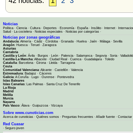
42 noticias:
1
2
3
Noticias
Política
·
Ciencia
·
Cultura
·
Deportes
·
Economía
·
España
·
Insólito
·
Internet
·
Internacio
Salud
·
La coctelera
·
Noticias especiales
·
Noticias por categorías
·
Noticias por zonas geográficas
Andalucía
:
Almería
·
Cádiz
·
Córdoba
·
Granada
·
Huelva
·
Jaén
·
Málaga
·
Sevilla
Aragón
:
Huesca
·
Teruel
·
Zaragoza
Asturias
Cantabria
Castilla y León
:
Ávila
·
Burgos
·
León
·
Palencia
·
Salamanca
·
Segovia
·
Soria
·
Valladoli
Castilla-La Mancha
:
Albacete
·
Ciudad Real
·
Cuenca
·
Guadalajara
·
Toledo
Cataluña
:
Barcelona
·
Girona
·
Lleida
·
Tarragona
Ceuta
Comunidad Valenciana
:
Alicante
·
Castellón
·
Valencia
Extremadura
:
Badajoz
·
Cáceres
Galicia
:
A Coruña
·
Lugo
·
Ourense
·
Pontevedra
Islas Baleares
Islas Canarias
:
Las Palmas
·
Santa Cruz De Tenerife
La Rioja
Madrid
Melilla
Murcia
Navarra
País Vasco
:
Álava
·
Guipuzcoa
·
Vizcaya
Sobre www.cunoticias.com
Acerca de cunoticias
·
Quiénes somos
·
Preguntas frecuentes
·
Añadir fuente
·
Contactar
Red Cuasar
· Seguro joven