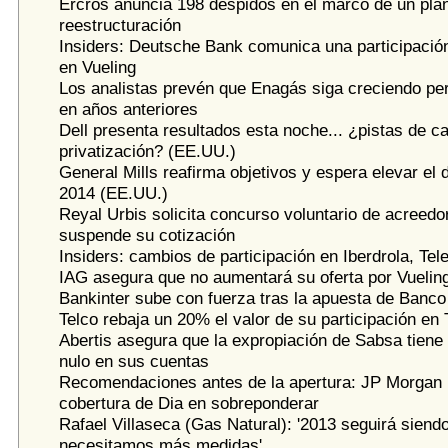
Ercros anuncia 198 despidos en el marco de un pla
reestructuración
Insiders: Deutsche Bank comunica una participació
en Vueling
Los analistas prevén que Enagás siga creciendo p
en años anteriores
Dell presenta resultados esta noche... ¿pistas de ca
privatización? (EE.UU.)
General Mills reafirma objetivos y espera elevar el 
2014 (EE.UU.)
Reyal Urbis solicita concurso voluntario de acreed
suspende su cotización
Insiders: cambios de participación en Iberdrola, Te
IAG asegura que no aumentará su oferta por Vuelin
Bankinter sube con fuerza tras la apuesta de Banc
Telco rebaja un 20% el valor de su participación en 
Abertis asegura que la expropiación de Sabsa tiene
nulo en sus cuentas
Recomendaciones antes de la apertura: JP Morgan i
cobertura de Dia en sobreponderar
Rafael Villaseca (Gas Natural): '2013 seguirá siend
necesitamos más medidas'