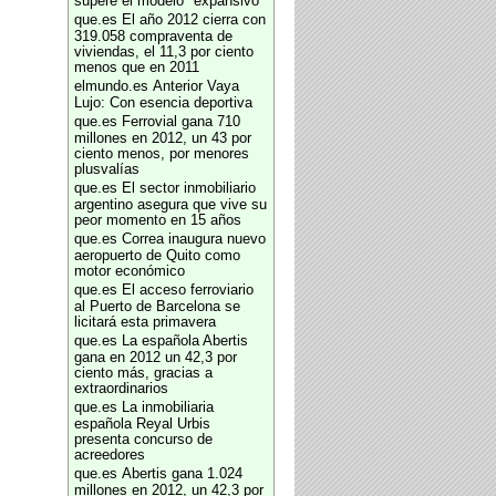
supere el modelo "expansivo"
que.es
El año 2012 cierra con
319.058 compraventa de
viviendas, el 11,3 por ciento
menos que en 2011
elmundo.es
Anterior Vaya
Lujo: Con esencia deportiva
que.es
Ferrovial gana 710
millones en 2012, un 43 por
ciento menos, por menores
plusvalías
que.es
El sector inmobiliario
argentino asegura que vive su
peor momento en 15 años
que.es
Correa inaugura nuevo
aeropuerto de Quito como
motor económico
que.es
El acceso ferroviario
al Puerto de Barcelona se
licitará esta primavera
que.es
La española Abertis
gana en 2012 un 42,3 por
ciento más, gracias a
extraordinarios
que.es
La inmobiliaria
española Reyal Urbis
presenta concurso de
acreedores
que.es
Abertis gana 1.024
millones en 2012, un 42,3 por