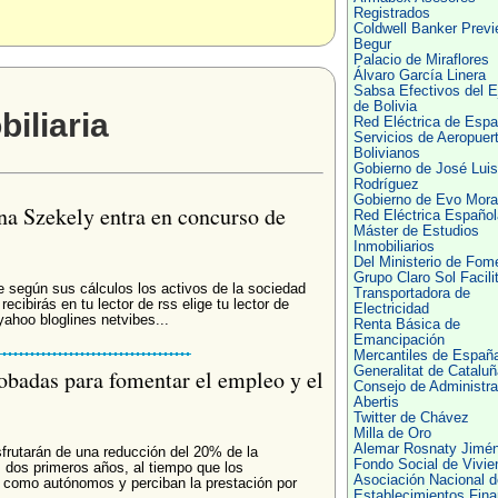
Registrados
Coldwell Banker Prev
Begur
Palacio de Miraflores
Álvaro García Linera
Sabsa Efectivos del Ej
de Bolivia
iliaria
Red Eléctrica de Esp
Servicios de Aeropuer
Bolivianos
Gobierno de José Luis
Rodríguez
Gobierno de Evo Mora
ina Szekely entra en concurso de
Red Eléctrica Español
Máster de Estudios
Inmobiliarios
Del Ministerio de Fom
Grupo Claro Sol Facili
 según sus cálculos los activos de la sociedad
Transportadora de
ecibirás en tu lector de rss elige tu lector de
Electricidad
yahoo bloglines netvibes...
Renta Básica de
Emancipación
Mercantiles de Españ
Generalitat de Cataluñ
obadas para fomentar el empleo y el
Consejo de Administra
Abertis
Twitter de Chávez
Milla de Oro
Alemar Rosnaty Jimé
frutarán de una reducción del 20% de la
Fondo Social de Vivie
s dos primeros años, al tiempo que los
Asociación Nacional d
como autónomos y perciban la prestación por
Establecimientos Fina