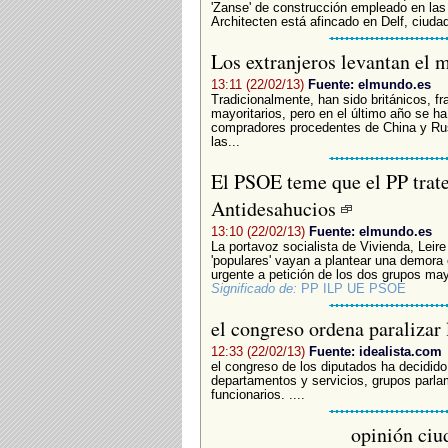
'Zanse' de construcción empleado en las
Architecten está afincado en Delf, ciuda
Los extranjeros levantan e
13:11 (22/02/13)
Fuente: elmundo.es
Tradicionalmente, han sido británicos, 
mayoritarios, pero en el último año se 
compradores procedentes de China y Rusi
las...
El PSOE teme que el PP trate 
Antidesahucios
13:10 (22/02/13)
Fuente: elmundo.es
La portavoz socialista de Vivienda, Leir
'populares' vayan a plantear una demora 
urgente a petición de los dos grupos mayo
Significado de:
PP ILP UE PSOE
el congreso ordena paralizar
12:33 (22/02/13)
Fuente: idealista.com
el congreso de los diputados ha decidido
departamentos y servicios, grupos parlam
funcionarios. ....
opinión ciu