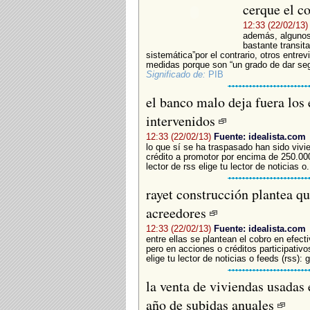
cerque el c
12:33 (22/02/13)
además, algunos
bastante transit
sistemática”por el contrario, otros entre
medidas porque son “un grado de dar segu
Significado de:
PIB
el banco malo deja fuera los 
intervenidos
12:33 (22/02/13)
Fuente: idealista.com
lo que sí se ha traspasado han sido vivi
crédito a promotor por encima de 250.000 
lector de rss elige tu lector de noticias o.
rayet construcción plantea qu
acreedores
12:33 (22/02/13)
Fuente: idealista.com
entre ellas se plantean el cobro en efecti
pero en acciones o créditos participativo
elige tu lector de noticias o feeds (rss): g
la venta de viviendas usadas
año de subidas anuales