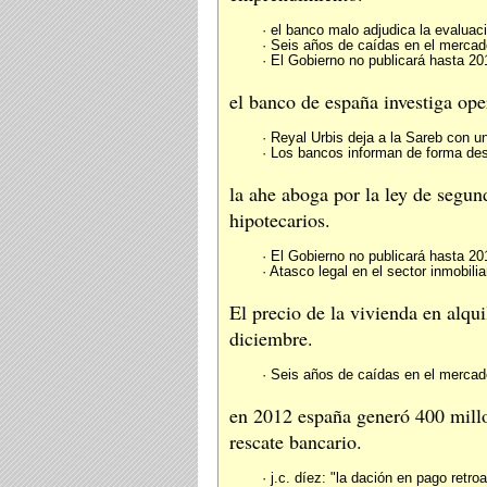
· el banco malo adjudica la evaluac
· Seis años de caídas en el mercado
· El Gobierno no publicará hasta 20
el banco de españa investiga ope
· Reyal Urbis deja a la Sareb con u
· Los bancos informan de forma desi
la ahe aboga por la ley de segun
hipotecarios.
· El Gobierno no publicará hasta 20
· Atasco legal en el sector inmobilia
El precio de la vivienda en alqu
diciembre.
· Seis años de caídas en el mercado
en 2012 españa generó 400 millon
rescate bancario.
· j.c. díez: "la dación en pago ret