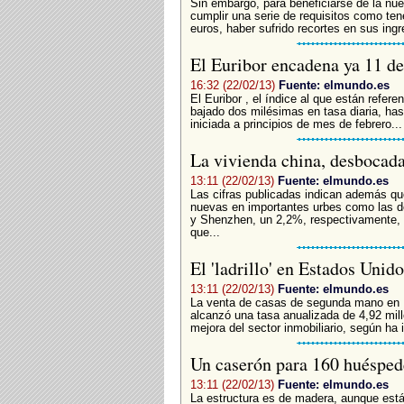
Sin embargo, para beneficiarse de la nu
cumplir una serie de requisitos como ten
euros, haber sufrido recortes en sus ing
El Euribor encadena ya 11 d
16:32 (22/02/13)
Fuente: elmundo.es
El Euribor , el índice al que están refer
bajado dos milésimas en tasa diaria, has
iniciada a principios de mes de febrero...
La vivienda china, desbocad
13:11 (22/02/13)
Fuente: elmundo.es
Las cifras publicadas indican además que
nuevas en importantes urbes como las d
y Shenzhen, un 2,2%, respectivamente, 
que...
El 'ladrillo' en Estados Uni
13:11 (22/02/13)
Fuente: elmundo.es
La venta de casas de segunda mano en 
alcanzó una tasa anualizada de 4,92 mill
mejora del sector inmobiliario, según ha 
Un caserón para 160 huéspe
13:11 (22/02/13)
Fuente: elmundo.es
La estructura es de madera, aunque está