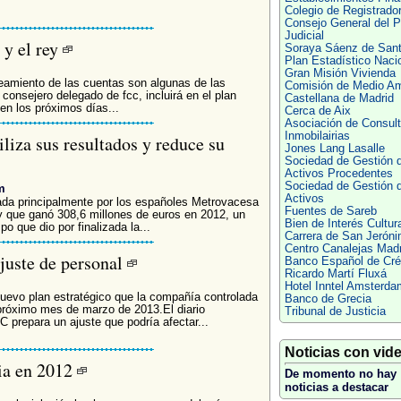
Colegio de Registrado
Consejo General del P
Judicial
 y el rey
Soraya Sáenz de San
Plan Estadístico Naci
Gran Misión Vivienda
neamiento de las cuentas son algunas de las
Comisión de Medio Am
consejero delegado de fcc, incluirá en el plan
Castellana de Madrid
en los próximos días...
Cerca de Aix
Asociación de Consult
Inmobilairias
liza sus resultados y reduce su
Jones Lang Lasalle
Sociedad de Gestión 
Activos Procedentes
Sociedad de Gestión 
m
Activos
pada principalmente por los españoles Metrovacesa
Fuentes de Sareb
oy que ganó 308,6 millones de euros en 2012, un
Bien de Interés Cultura
 que dio por finalizada la...
Carrera de San Jerón
Centro Canalejas Madr
juste de personal
Banco Español de Cré
Ricardo Martí Fluxá
Hotel Inntel Amsterda
nuevo plan estratégico que la compañía controlada
Banco de Grecia
 próximo mes de marzo de 2013.El diario
Tribunal de Justicia
C prepara un ajuste que podría afectar...
Noticias con vid
ia en 2012
De momento no hay
noticias a destacar