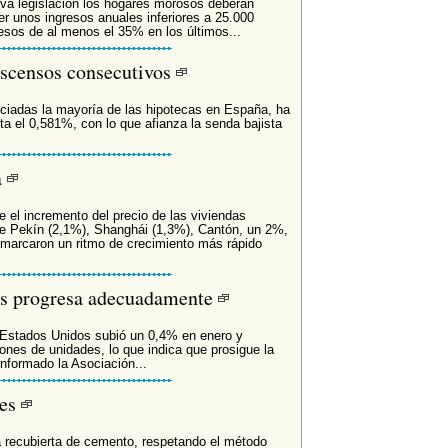
eva legislación los hogares morosos deberán
er unos ingresos anuales inferiores a 25.000
resos de al menos el 35% en los últimos...
escensos consecutivos
enciadas la mayoría de las hipotecas en España, ha
ta el 0,581%, con lo que afianza la senda bajista
a
 el incremento del precio de las viviendas
e Pekín (2,1%), Shanghái (1,3%), Cantón, un 2%,
marcaron un ritmo de crecimiento más rápido
dos progresa adecuadamente
Estados Unidos subió un 0,4% en enero y
ones de unidades, lo que indica que prosigue la
informado la Asociación...
des
 recubierta de cemento, respetando el método