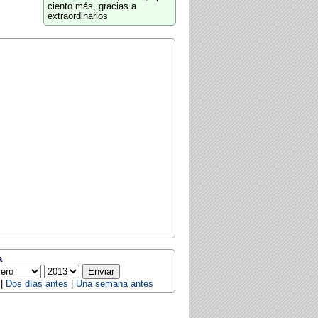
ciento más, gracias a
extraordinarios
a
|
Dos días antes
|
Una semana antes