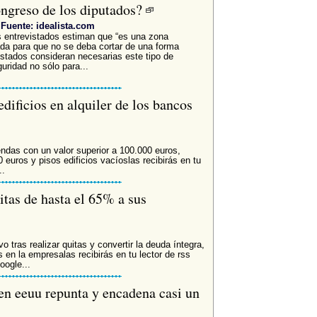
ongreso de los diputados?
Fuente: idealista.com
 entrevistados estiman que “es una zona
ada para que no se deba cortar de una forma
vistados consideran necesarias este tipo de
ridad no sólo para...
edificios en alquiler de los bancos
endas con un valor superior a 100.000 euros,
euros y pisos edificios vacíoslas recibirás en tu
..
itas de hasta el 65% a sus
vo tras realizar quitas y convertir la deuda íntegra,
s en la empresalas recibirás en tu lector de rss
oogle...
 en eeuu repunta y encadena casi un