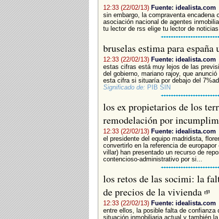
12:33 (22/02/13)
Fuente: idealista.com
sin embargo, la compraventa encadena ca
asociación nacional de agentes inmobiliar
tu lector de rss elige tu lector de noticias
bruselas estima para españa 
12:33 (22/02/13)
Fuente: idealista.com
estas cifras está muy lejos de las previ
del gobierno, mariano rajoy, que anunció
esta cifra si situaría por debajo del 7%a
Significado de:
PIB SIN
los ex propietarios de los te
remodelación por incumplim
12:33 (22/02/13)
Fuente: idealista.com
el presidente del equipo madridista, flore
convertirlo en la referencia de europapor 
villar) han presentado un recurso de rep
contencioso-administrativo por si...
los retos de las socimi: la fa
de precios de la vivienda
12:33 (22/02/13)
Fuente: idealista.com
entre ellos, la posible falta de confianz
situación inmobiliaria actual y también la