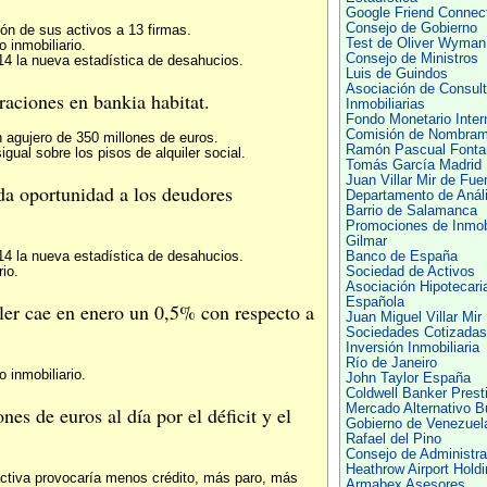
Google Friend Connec
Consejo de Gobierno
ión de sus activos a 13 firmas.
Test de Oliver Wyman
 inmobiliario.
Consejo de Ministros
14 la nueva estadística de desahucios.
Luis de Guindos
Asociación de Consult
raciones en bankia habitat.
Inmobiliarias
Fondo Monetario Inter
Comisión de Nombram
n agujero de 350 millones de euros.
Ramón Pascual Fonta
gual sobre los pisos de alquiler social.
Tomás García Madrid
Juan Villar Mir de Fue
da oportunidad a los deudores
Departamento de Análi
Barrio de Salamanca
Promociones de Inmobi
Gilmar
14 la nueva estadística de desahucios.
Banco de España
rio.
Sociedad de Activos
Asociación Hipotecari
Española
iler cae en enero un 0,5% con respecto a
Juan Miguel Villar Mir
Sociedades Cotizadas
Inversión Inmobiliaria
Río de Janeiro
 inmobiliario.
John Taylor España
Coldwell Banker Prest
Mercado Alternativo Bu
es de euros al día por el déficit y el
Gobierno de Venezuel
Rafael del Pino
Consejo de Administra
Heathrow Airport Hold
roactiva provocaría menos crédito, más paro, más
Armabex Asesores