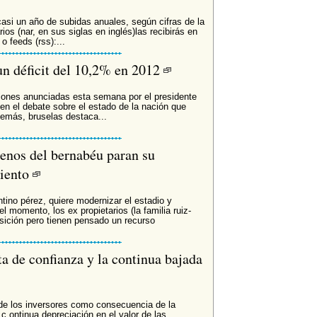
si un año de subidas anuales, según cifras de la
ios (nar, en sus siglas en inglés)las recibirás en
 o feeds (rss):...
un déficit del 10,2% en 2012
siones anunciadas esta semana por el presidente
 en el debate sobre el estado de la nación que
demás, bruselas destaca...
rrenos del bernabéu paran su
iento
ntino pérez, quiere modernizar el estadio y
el momento, los ex propietarios (la familia ruiz-
osición pero tienen pensado un recurso
lta de confianza y la continua bajada
a de los inversores como consecuencia de la
 c ontinua depreciación en el valor de las