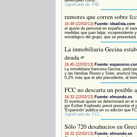
desempleo como...
Significado de:
PIB
rumores que corren sobre fcc
16:49 (22/02/13)
Fuente: idealista.com
el ajuste de personal en españa y el sa
medidas que juan béjar, vicepresidente y 
estratégico del grupo, que se presentará 
La inmobiliaria Gecina estabi
deuda
16:45 (22/02/13)
Fuente: expansion.co
La inmobiliaria francesa Gecina, partici
y las familias Rivero y Soler, anunció h
0,2% más que el año precedente, al tiempo
FCC no descarta un posible a
16:32 (22/02/13)
Fuente: elmundo.es
El eventual ajuste se determinará en el 
por Esther Koplowitz prevé presentar el
'Expansión' publica en su edición que FC
Significado de:
FCC
Sólo 720 desahucios en Grec
16:32 (22/02/13)
Fuente: elmundo.es