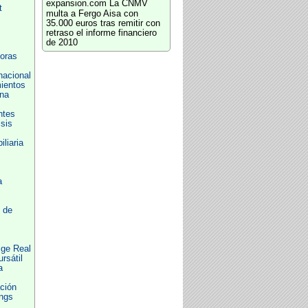
expansion.com
La CNMV
t
multa a Fergo Aisa con
35.000 euros tras remitir con
retraso el informe financiero
de 2010
oras
nacional
ientos
na
ntes
sis
liaria
a
 de
ige Real
rsátil
a
ción
ings