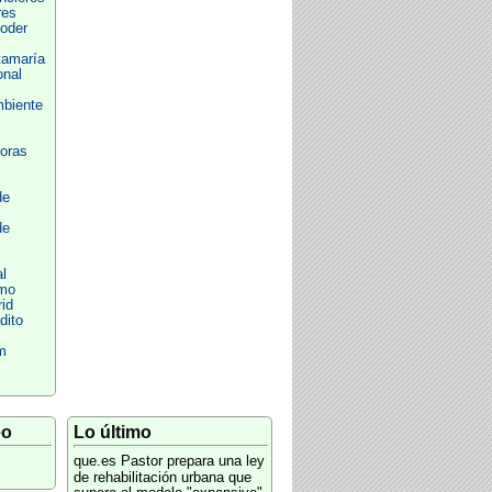
res
oder
tamaría
onal
biente
oras
de
de
l
imo
id
dito
m
eo
Lo último
que.es
Pastor prepara una ley
de rehabilitación urbana que