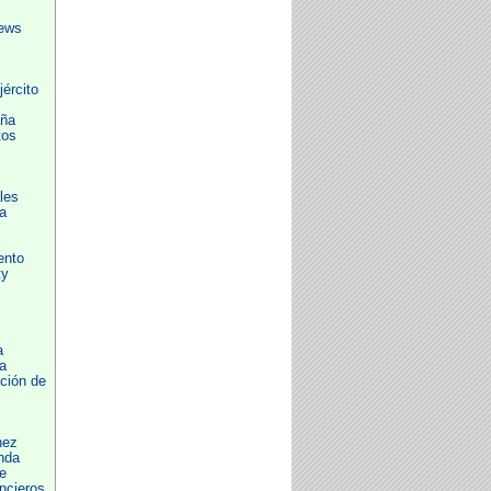
iews
ército
aña
tos
les
a
ento
ty
a
a
ción de
nez
nda
e
ncieros