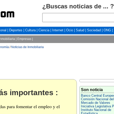
¿Buscas noticias de ... ?
ional
|
Deportes
|
Cultura
|
Ciencia
|
Internet
|
Ocio
|
Salud
|
Sociedad
|
ONG
|
Inmobiliaria
|
Empresas
|
onomía
/
Noticias de Inmobiliaria
Son noticia
ás importantes :
Banco Central Europe
Comisión Nacional del
Mercado de Valores
das para fomentar el empleo y el
Iniciativa Legislativa 
Instituto Nacional de
Estadística