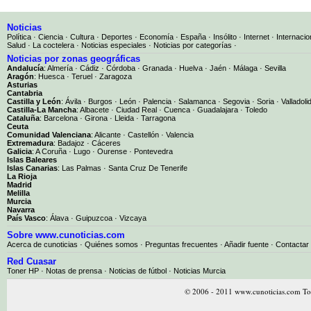
Noticias
Política
·
Ciencia
·
Cultura
·
Deportes
·
Economía
·
España
·
Insólito
·
Internet
·
Internacio
Salud
·
La coctelera
·
Noticias especiales
·
Noticias por categorías
·
Noticias por zonas geográficas
Andalucía
:
Almería
·
Cádiz
·
Córdoba
·
Granada
·
Huelva
·
Jaén
·
Málaga
·
Sevilla
Aragón
:
Huesca
·
Teruel
·
Zaragoza
Asturias
Cantabria
Castilla y León
:
Ávila
·
Burgos
·
León
·
Palencia
·
Salamanca
·
Segovia
·
Soria
·
Valladoli
Castilla-La Mancha
:
Albacete
·
Ciudad Real
·
Cuenca
·
Guadalajara
·
Toledo
Cataluña
:
Barcelona
·
Girona
·
Lleida
·
Tarragona
Ceuta
Comunidad Valenciana
:
Alicante
·
Castellón
·
Valencia
Extremadura
:
Badajoz
·
Cáceres
Galicia
:
A Coruña
·
Lugo
·
Ourense
·
Pontevedra
Islas Baleares
Islas Canarias
:
Las Palmas
·
Santa Cruz De Tenerife
La Rioja
Madrid
Melilla
Murcia
Navarra
País Vasco
:
Álava
·
Guipuzcoa
·
Vizcaya
Sobre www.cunoticias.com
Acerca de cunoticias
·
Quiénes somos
·
Preguntas frecuentes
·
Añadir fuente
·
Contactar
Red Cuasar
Toner HP · Notas de prensa · Noticias de fútbol · Noticias Murcia
© 2006 - 2011 www.cunoticias.com Tod