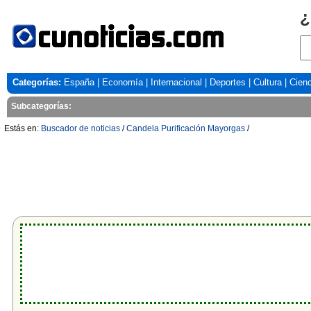
¿
Categorías:
España
|
Economía
|
Internacional
|
Deportes
|
Cultura
|
Cienc
Subcategorías:
Estás en:
Buscador de noticias
/
Candela Purificación Mayorgas
/