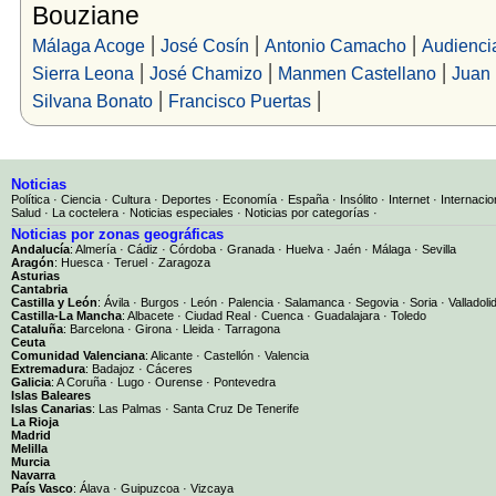
Bouziane
|
|
|
Málaga Acoge
José Cosín
Antonio Camacho
Audienci
|
|
|
Sierra Leona
José Chamizo
Manmen Castellano
Juan
|
|
Silvana Bonato
Francisco Puertas
Noticias
Política
·
Ciencia
·
Cultura
·
Deportes
·
Economía
·
España
·
Insólito
·
Internet
·
Internacio
Salud
·
La coctelera
·
Noticias especiales
·
Noticias por categorías
·
Noticias por zonas geográficas
Andalucía
:
Almería
·
Cádiz
·
Córdoba
·
Granada
·
Huelva
·
Jaén
·
Málaga
·
Sevilla
Aragón
:
Huesca
·
Teruel
·
Zaragoza
Asturias
Cantabria
Castilla y León
:
Ávila
·
Burgos
·
León
·
Palencia
·
Salamanca
·
Segovia
·
Soria
·
Valladoli
Castilla-La Mancha
:
Albacete
·
Ciudad Real
·
Cuenca
·
Guadalajara
·
Toledo
Cataluña
:
Barcelona
·
Girona
·
Lleida
·
Tarragona
Ceuta
Comunidad Valenciana
:
Alicante
·
Castellón
·
Valencia
Extremadura
:
Badajoz
·
Cáceres
Galicia
:
A Coruña
·
Lugo
·
Ourense
·
Pontevedra
Islas Baleares
Islas Canarias
:
Las Palmas
·
Santa Cruz De Tenerife
La Rioja
Madrid
Melilla
Murcia
Navarra
País Vasco
:
Álava
·
Guipuzcoa
·
Vizcaya