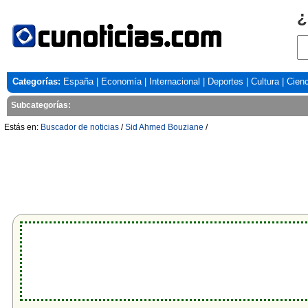
¿
Categorías:
España
|
Economía
|
Internacional
|
Deportes
|
Cultura
|
Cienc
Subcategorías:
Estás en:
Buscador de noticias
/
Sid Ahmed Bouziane
/