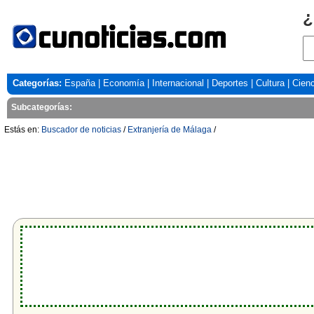
¿
Categorías:
España
|
Economía
|
Internacional
|
Deportes
|
Cultura
|
Cienc
Subcategorías:
Estás en:
Buscador de noticias
/
Extranjería de Málaga
/