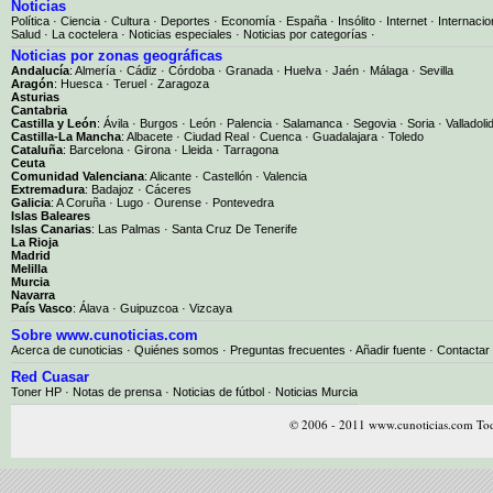
Noticias
Política
·
Ciencia
·
Cultura
·
Deportes
·
Economía
·
España
·
Insólito
·
Internet
·
Internacio
Salud
·
La coctelera
·
Noticias especiales
·
Noticias por categorías
·
Noticias por zonas geográficas
Andalucía
:
Almería
·
Cádiz
·
Córdoba
·
Granada
·
Huelva
·
Jaén
·
Málaga
·
Sevilla
Aragón
:
Huesca
·
Teruel
·
Zaragoza
Asturias
Cantabria
Castilla y León
:
Ávila
·
Burgos
·
León
·
Palencia
·
Salamanca
·
Segovia
·
Soria
·
Valladoli
Castilla-La Mancha
:
Albacete
·
Ciudad Real
·
Cuenca
·
Guadalajara
·
Toledo
Cataluña
:
Barcelona
·
Girona
·
Lleida
·
Tarragona
Ceuta
Comunidad Valenciana
:
Alicante
·
Castellón
·
Valencia
Extremadura
:
Badajoz
·
Cáceres
Galicia
:
A Coruña
·
Lugo
·
Ourense
·
Pontevedra
Islas Baleares
Islas Canarias
:
Las Palmas
·
Santa Cruz De Tenerife
La Rioja
Madrid
Melilla
Murcia
Navarra
País Vasco
:
Álava
·
Guipuzcoa
·
Vizcaya
Sobre www.cunoticias.com
Acerca de cunoticias
·
Quiénes somos
·
Preguntas frecuentes
·
Añadir fuente
·
Contactar
Red Cuasar
Toner HP · Notas de prensa · Noticias de fútbol · Noticias Murcia
© 2006 - 2011 www.cunoticias.com Tod