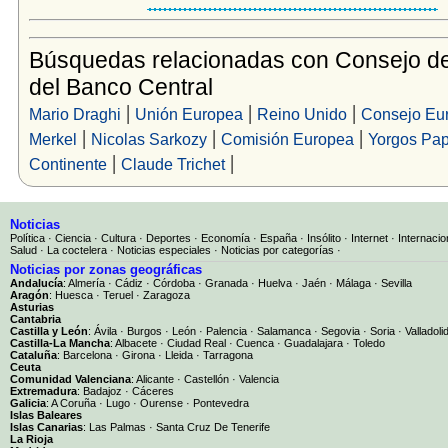
Búsquedas relacionadas con Consejo d
del Banco Central
|
|
|
Mario Draghi
Unión Europea
Reino Unido
Consejo Eu
|
|
|
Merkel
Nicolas Sarkozy
Comisión Europea
Yorgos Pa
|
|
Continente
Claude Trichet
Noticias
Política
·
Ciencia
·
Cultura
·
Deportes
·
Economía
·
España
·
Insólito
·
Internet
·
Internacio
Salud
·
La coctelera
·
Noticias especiales
·
Noticias por categorías
·
Noticias por zonas geográficas
Andalucía
:
Almería
·
Cádiz
·
Córdoba
·
Granada
·
Huelva
·
Jaén
·
Málaga
·
Sevilla
Aragón
:
Huesca
·
Teruel
·
Zaragoza
Asturias
Cantabria
Castilla y León
:
Ávila
·
Burgos
·
León
·
Palencia
·
Salamanca
·
Segovia
·
Soria
·
Valladoli
Castilla-La Mancha
:
Albacete
·
Ciudad Real
·
Cuenca
·
Guadalajara
·
Toledo
Cataluña
:
Barcelona
·
Girona
·
Lleida
·
Tarragona
Ceuta
Comunidad Valenciana
:
Alicante
·
Castellón
·
Valencia
Extremadura
:
Badajoz
·
Cáceres
Galicia
:
A Coruña
·
Lugo
·
Ourense
·
Pontevedra
Islas Baleares
Islas Canarias
:
Las Palmas
·
Santa Cruz De Tenerife
La Rioja