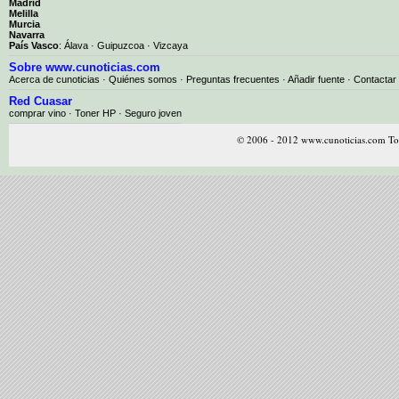
Madrid
Melilla
Murcia
Navarra
País Vasco
:
Álava
·
Guipuzcoa
·
Vizcaya
Sobre www.cunoticias.com
Acerca de cunoticias
·
Quiénes somos
·
Preguntas frecuentes
·
Añadir fuente
·
Contactar
Red Cuasar
comprar vino · Toner HP · Seguro joven
© 2006 - 2012 www.cunoticias.com Tod