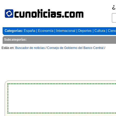
¿
Categorías:
España
|
Economía
|
Internacional
|
Deportes
|
Cultura
|
Cienc
Subcategorías:
Estás en:
Buscador de noticias
/
Consejo de Gobierno del Banco Central
/