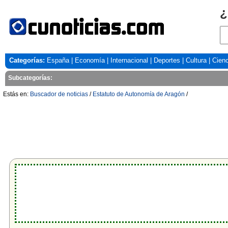
¿
Categorías:
España
|
Economía
|
Internacional
|
Deportes
|
Cultura
|
Cienc
Subcategorías:
Estás en:
Buscador de noticias
/
Estatuto de Autonomía de Aragón
/