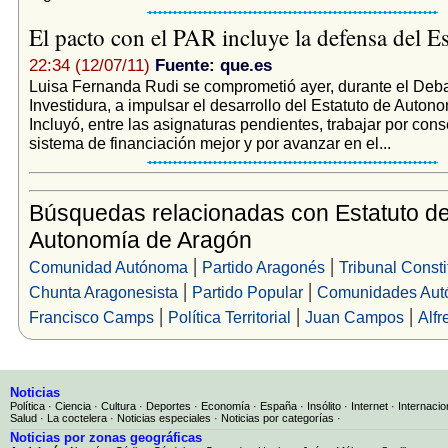
El pacto con el PAR incluye la defensa del E
22:34 (12/07/11)
Fuente: que.es
Luisa Fernanda Rudi se comprometió ayer, durante el Deb
Investidura, a impulsar el desarrollo del Estatuto de Auton
Incluyó, entre las asignaturas pendientes, trabajar por cons
sistema de financiación mejor y por avanzar en el...
Búsquedas relacionadas con Estatuto d
Autonomía de Aragón
|
|
Comunidad Autónoma
Partido Aragonés
Tribunal Consti
|
|
Chunta Aragonesista
Partido Popular
Comunidades Aut
|
|
|
Francisco Camps
Política Territorial
Juan Campos
Alf
Noticias
Política
·
Ciencia
·
Cultura
·
Deportes
·
Economía
·
España
·
Insólito
·
Internet
·
Internacio
Salud
·
La coctelera
·
Noticias especiales
·
Noticias por categorías
·
Noticias por zonas geográficas