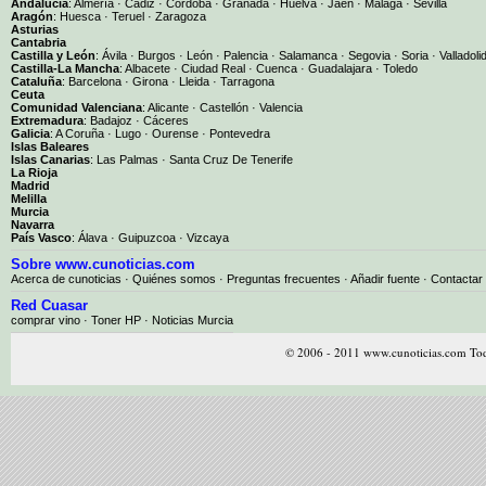
Andalucía
:
Almería
·
Cádiz
·
Córdoba
·
Granada
·
Huelva
·
Jaén
·
Málaga
·
Sevilla
Aragón
:
Huesca
·
Teruel
·
Zaragoza
Asturias
Cantabria
Castilla y León
:
Ávila
·
Burgos
·
León
·
Palencia
·
Salamanca
·
Segovia
·
Soria
·
Valladoli
Castilla-La Mancha
:
Albacete
·
Ciudad Real
·
Cuenca
·
Guadalajara
·
Toledo
Cataluña
:
Barcelona
·
Girona
·
Lleida
·
Tarragona
Ceuta
Comunidad Valenciana
:
Alicante
·
Castellón
·
Valencia
Extremadura
:
Badajoz
·
Cáceres
Galicia
:
A Coruña
·
Lugo
·
Ourense
·
Pontevedra
Islas Baleares
Islas Canarias
:
Las Palmas
·
Santa Cruz De Tenerife
La Rioja
Madrid
Melilla
Murcia
Navarra
País Vasco
:
Álava
·
Guipuzcoa
·
Vizcaya
Sobre www.cunoticias.com
Acerca de cunoticias
·
Quiénes somos
·
Preguntas frecuentes
·
Añadir fuente
·
Contactar
Red Cuasar
comprar vino · Toner HP · Noticias Murcia
© 2006 - 2011 www.cunoticias.com Tod