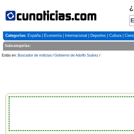
¿
Categorías:
España
|
Economía
|
Internacional
|
Deportes
|
Cultura
|
Cienc
Subcategorías:
Estás en:
Buscador de noticias
/
Gobierno de Adolfo Suárez
/