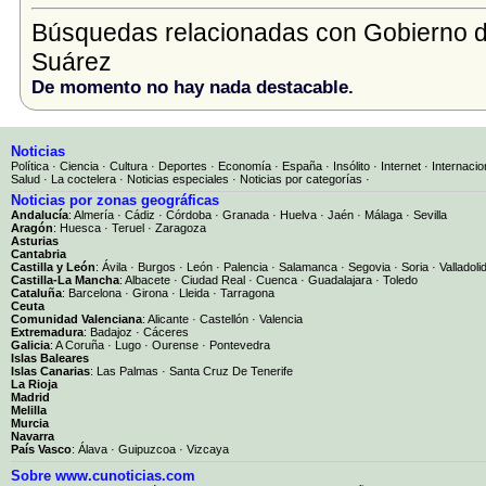
Búsquedas relacionadas con Gobierno d
Suárez
De momento no hay nada destacable.
Noticias
Política
·
Ciencia
·
Cultura
·
Deportes
·
Economía
·
España
·
Insólito
·
Internet
·
Internacio
Salud
·
La coctelera
·
Noticias especiales
·
Noticias por categorías
·
Noticias por zonas geográficas
Andalucía
:
Almería
·
Cádiz
·
Córdoba
·
Granada
·
Huelva
·
Jaén
·
Málaga
·
Sevilla
Aragón
:
Huesca
·
Teruel
·
Zaragoza
Asturias
Cantabria
Castilla y León
:
Ávila
·
Burgos
·
León
·
Palencia
·
Salamanca
·
Segovia
·
Soria
·
Valladoli
Castilla-La Mancha
:
Albacete
·
Ciudad Real
·
Cuenca
·
Guadalajara
·
Toledo
Cataluña
:
Barcelona
·
Girona
·
Lleida
·
Tarragona
Ceuta
Comunidad Valenciana
:
Alicante
·
Castellón
·
Valencia
Extremadura
:
Badajoz
·
Cáceres
Galicia
:
A Coruña
·
Lugo
·
Ourense
·
Pontevedra
Islas Baleares
Islas Canarias
:
Las Palmas
·
Santa Cruz De Tenerife
La Rioja
Madrid
Melilla
Murcia
Navarra
País Vasco
:
Álava
·
Guipuzcoa
·
Vizcaya
Sobre www.cunoticias.com