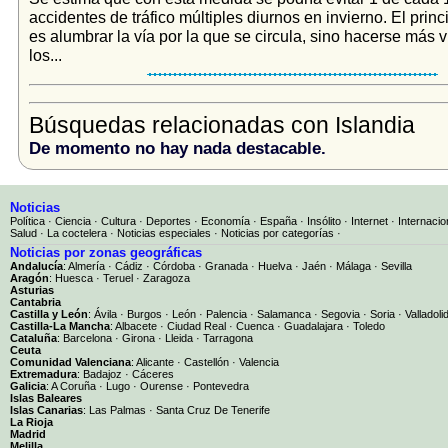
accidentes de tráfico múltiples diurnos en invierno. El princ
es alumbrar la vía por la que se circula, sino hacerse más v
los...
Búsquedas relacionadas con Islandia
De momento no hay nada destacable.
Noticias
Política
·
Ciencia
·
Cultura
·
Deportes
·
Economía
·
España
·
Insólito
·
Internet
·
Internacio
Salud
·
La coctelera
·
Noticias especiales
·
Noticias por categorías
·
Noticias por zonas geográficas
Andalucía
:
Almería
·
Cádiz
·
Córdoba
·
Granada
·
Huelva
·
Jaén
·
Málaga
·
Sevilla
Aragón
:
Huesca
·
Teruel
·
Zaragoza
Asturias
Cantabria
Castilla y León
:
Ávila
·
Burgos
·
León
·
Palencia
·
Salamanca
·
Segovia
·
Soria
·
Valladoli
Castilla-La Mancha
:
Albacete
·
Ciudad Real
·
Cuenca
·
Guadalajara
·
Toledo
Cataluña
:
Barcelona
·
Girona
·
Lleida
·
Tarragona
Ceuta
Comunidad Valenciana
:
Alicante
·
Castellón
·
Valencia
Extremadura
:
Badajoz
·
Cáceres
Galicia
:
A Coruña
·
Lugo
·
Ourense
·
Pontevedra
Islas Baleares
Islas Canarias
:
Las Palmas
·
Santa Cruz De Tenerife
La Rioja
Madrid
Melilla