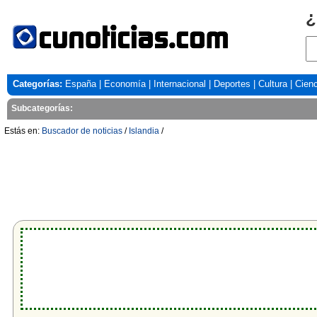
¿
Categorías:
España
|
Economía
|
Internacional
|
Deportes
|
Cultura
|
Cienc
Subcategorías:
Estás en:
Buscador de noticias
/
Islandia
/