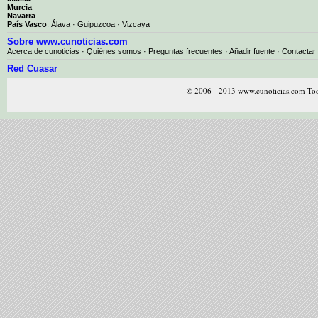
Murcia
Navarra
País Vasco
:
Álava
·
Guipuzcoa
·
Vizcaya
Sobre www.cunoticias.com
Acerca de cunoticias
·
Quiénes somos
·
Preguntas frecuentes
·
Añadir fuente
·
Contactar
Red Cuasar
© 2006 - 2013 www.cunoticias.com Tod