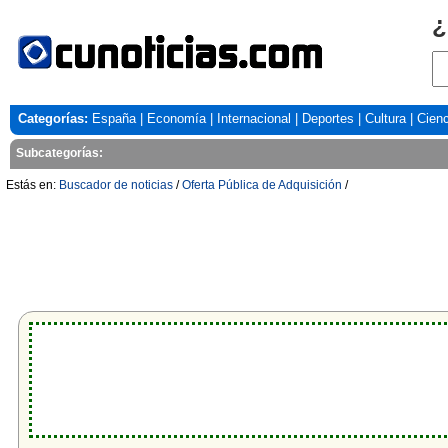
¿
Categorías:
España
|
Economía
|
Internacional
|
Deportes
|
Cultura
|
Cienc
Subcategorías:
Estás en:
Buscador de noticias
/
Oferta Pública de Adquisición
/