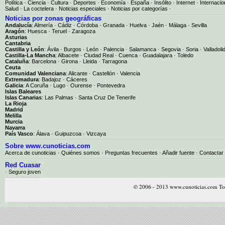
Política
·
Ciencia
·
Cultura
·
Deportes
·
Economía
·
España
·
Insólito
·
Internet
·
Internacio
Salud
·
La coctelera
·
Noticias especiales
·
Noticias por categorías
·
Noticias por zonas geográficas
Andalucía
:
Almería
·
Cádiz
·
Córdoba
·
Granada
·
Huelva
·
Jaén
·
Málaga
·
Sevilla
Aragón
:
Huesca
·
Teruel
·
Zaragoza
Asturias
Cantabria
Castilla y León
:
Ávila
·
Burgos
·
León
·
Palencia
·
Salamanca
·
Segovia
·
Soria
·
Valladoli
Castilla-La Mancha
:
Albacete
·
Ciudad Real
·
Cuenca
·
Guadalajara
·
Toledo
Cataluña
:
Barcelona
·
Girona
·
Lleida
·
Tarragona
Ceuta
Comunidad Valenciana
:
Alicante
·
Castellón
·
Valencia
Extremadura
:
Badajoz
·
Cáceres
Galicia
:
A Coruña
·
Lugo
·
Ourense
·
Pontevedra
Islas Baleares
Islas Canarias
:
Las Palmas
·
Santa Cruz De Tenerife
La Rioja
Madrid
Melilla
Murcia
Navarra
País Vasco
:
Álava
·
Guipuzcoa
·
Vizcaya
Sobre www.cunoticias.com
Acerca de cunoticias
·
Quiénes somos
·
Preguntas frecuentes
·
Añadir fuente
·
Contactar
Red Cuasar
· Seguro joven
© 2006 - 2013 www.cunoticias.com Tod