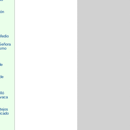
ión
Medio
Señora
ismo
de
de
lló
avaca
tejos
icado