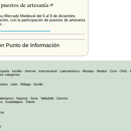
 puestos de artesanía
su Mercado Medieval del 6 al 9 de diciembre,
ución, con la participación de puestos de artesanía
...
n Punto de Información
España
·
Insólito
·
Internet
·
Internacional
·
Latinoamérica
·
Miradas
·
Medios
·
Ocio
·
ONG
·
por categorías
·
uelva
·
Jaén
·
Málaga
·
Sevilla
alamanca
·
Segovia
·
Soria
·
Valladolid
·
Zamora
ca
·
Guadalajara
·
Toledo
cia
e