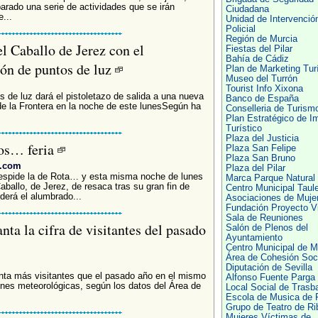
arado una serie de actividades que se irán
Ciudadana
...
Unidad de Intervenció
Policial
Región de Murcia
el Caballo de Jerez con el
Fiestas del Pilar
Bahía de Cádiz
ón de puntos de luz
Plan de Marketing Turí
Museo del Turrón
Tourist Info Xixona
 de luz dará el pistoletazo de salida a una nueva
Banco de España
 de la Frontera en la noche de este lunesSegún ha
Conselleria de Turism
.
Plan Estratégico de I
Turístico
Plaza del Justicia
tos… feria
Plaza San Felipe
Plaza San Bruno
z.com
Plaza del Pilar
despide la de Rota… y esta misma noche de lunes
Marca Parque Natural
aballo, de Jerez, de resaca tras su gran fin de
Centro Municipal Taul
erá el alumbrado...
Asociaciones de Muje
Fundación Proyecto Vi
Sala de Reuniones
ta la cifra de visitantes del pasado
Salón de Plenos del
Ayuntamiento
Centro Municipal de 
Área de Cohesión Soc
Diputación de Sevilla
nta más visitantes que el pasado año en el mismo
Alfonso Fuente Parga
ones meteorológicas, según los datos del Área de
Local Social de Trasb
Escola de Musica de 
Grupo de Teatro de R
Mujeres Víctimas de