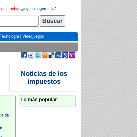
en pruebas
¿alguna sugerencia?
Tecnología
|
Videojuegos
Noticias de los
impuestos
Lo más popular
la de
ón
as