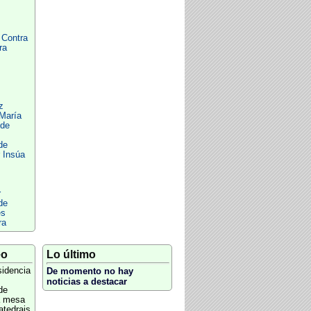
 Contra
ra
z
 María
 de
de
 Insúa
r
de
es
ra
eo
Lo último
sidencia
De momento no hay
noticias a destacar
de
a mesa
atedrais