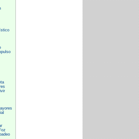
n
stico
o
mpulso
eta
res
vir
Mayores
ial
ar
Foz
ibadeo