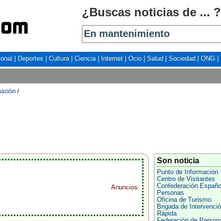
¿Buscas noticias de ... ?
ional
|
Deportes
|
Cultura
|
Ciencia
|
Internet
|
Ocio
|
Salud
|
Sociedad
|
ONG
|
mación
/
Son noticia
Punto de Información
Centro de Visitantes
Confederación Españo
Anuncios:
Personas
Oficina de Turismo
Brigada de Intervenci
Rápida
Federación de Person