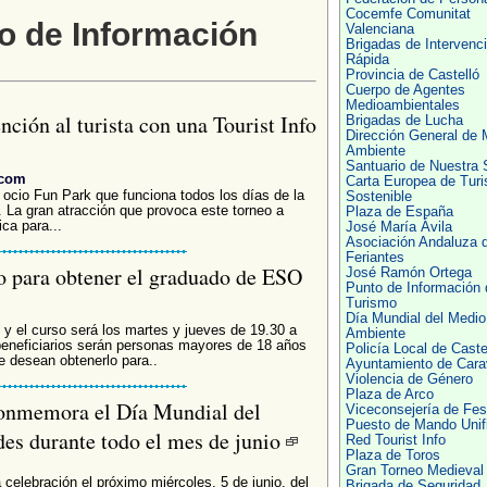
Cocemfe Comunitat
o de Información
Valenciana
Brigadas de Intervenc
Rápida
Provincia de Castelló
Cuerpo de Agentes
Medioambientales
nción al turista con una Tourist Info
Brigadas de Lucha
Dirección General de 
Ambiente
Santuario de Nuestra 
.com
Carta Europea de Tur
e ocio Fun Park que funciona todos los días de la
Sostenible
. La gran atracción que provoca este torneo a
Plaza de España
ca para...
José María Ávila
Asociación Andaluza 
Feriantes
to para obtener el graduado de ESO
José Ramón Ortega
Punto de Información 
Turismo
Día Mundial del Medio
, y el curso será los martes y jueves de 19.30 a
Ambiente
 beneficiarios serán personas mayores de 18 años
Policía Local de Caste
 desean obtenerlo para..
Ayuntamiento de Car
Violencia de Género
Plaza de Arco
conmemora el Día Mundial del
Viceconsejería de Fes
Puesto de Mando Unif
es durante todo el mes de junio
Red Tourist Info
Plaza de Toros
Gran Torneo Medieval
celebración el próximo miércoles, 5 de junio, del
Brigada de Seguridad