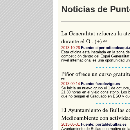
Noticias de Punt
La Generalitat refuerza la ate
durante el O...(+)
2013-10-26
Fuente: elperiodicodeaqui
Esta oficina está instalada en la zona d
competición dentro del Espai Generalitat
nivel internacional es una oportunidad úni
Piñor ofrece un curso gratui
2013-09-14
Fuente: farodevigo.es
Se inicia un nuevo grupo el 1 de octubre
21.30 horas en el viejo consistorio. Los
que no tengan el Graduado en ESO y que
El Ayuntamiento de Bullas 
Medioambiente con actividad
2013-05-31
Fuente: portaldebullas.es
Ayuntamiento de Bullas con motivo de la 