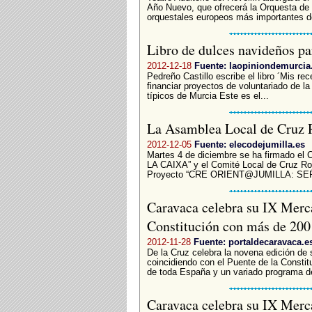
Año Nuevo, que ofrecerá la Orquesta de 
orquestales europeos más importantes de
Libro de dulces navideños p
2012-12-18
Fuente: laopiniondemurcia
Pedreño Castillo escribe el libro ´Mis re
financiar proyectos de voluntariado de l
típicos de Murcia Este es el...
La Asamblea Local de Cruz R
2012-12-05
Fuente: elecodejumilla.es
Martes 4 de diciembre se ha firmado el
LA CAIXA” y el Comité Local de Cruz Roja
Proyecto “CRE ORIENT@JUMILLA: SER
Caravaca celebra su IX Merc
Constitución con más de 200
2012-11-28
Fuente: portaldecaravaca.e
De la Cruz celebra la novena edición de 
coincidiendo con el Puente de la Constit
de toda España y un variado programa de
Caravaca celebra su IX Merc