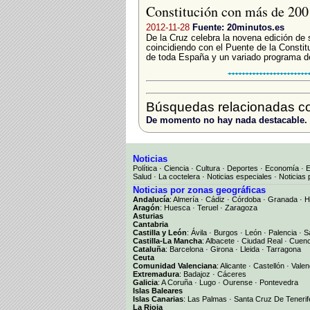
Constitución con más de 200
2012-11-28
Fuente: 20minutos.es
De la Cruz celebra la novena edición de 
coincidiendo con el Puente de la Constit
de toda España y un variado programa de
Búsquedas relacionadas co
De momento no hay nada destacable.
Noticias
Política
·
Ciencia
·
Cultura
·
Deportes
·
Economía
·
Salud
·
La coctelera
·
Noticias especiales
·
Noticias 
Noticias por zonas geográficas
Andalucía
:
Almería
·
Cádiz
·
Córdoba
·
Granada
·
H
Aragón
:
Huesca
·
Teruel
·
Zaragoza
Asturias
Cantabria
Castilla y León
:
Ávila
·
Burgos
·
León
·
Palencia
·
S
Castilla-La Mancha
:
Albacete
·
Ciudad Real
·
Cuen
Cataluña
:
Barcelona
·
Girona
·
Lleida
·
Tarragona
Ceuta
Comunidad Valenciana
:
Alicante
·
Castellón
·
Valen
Extremadura
:
Badajoz
·
Cáceres
Galicia
:
A Coruña
·
Lugo
·
Ourense
·
Pontevedra
Islas Baleares
Islas Canarias
:
Las Palmas
·
Santa Cruz De Tenerif
La Rioja