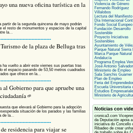
yo una nueva oficina turística en la
Violencia de Género
Fernando Rodríguez
Villalobos
Lectura del Manifiesto
Día Internacional Cont
a partir de la segunda quincena de mayo podrán
Fondo Social Europeo
e el resto de monumentos y espacios de la capital
Fundación Desarrollo
re la...
Sostenible
Proyecto Iniciativas
Sostenibles
 Turismo de la plaza de Belluga tras
Ayuntamiento de Véle
Parque Natural Sierra
Marca Parque Natural
Andalucía
Programa Emplea Ver
 ha vuelto a abrir este viernes sus puertas tras
José Antonio Salvador
do el espacio pasando de 53,50 metros cuadrados
Ministerio de Empleo
ados que ofrece en la...
Sala Sanchis Guarner
Plan de Empleo
Feria del Emprendedo
a al Gobierno para que apruebe una
Escuela Universitaria 
Estudios Empresarial
 ciudadanía
Ministerio de Agricultu
uesta que elevará al Gobierno para la adopción
Noticias con vid
sesperada situación de los parados y las familias
 de la...
cronica3.com
Vicepre
da Deputación apoia a
iniciativa do Concello 
 de residencia para viajar se
Ribadeo de crear unh
de traballo sobre As C