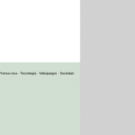
Prensa rosa
·
Tecnología
·
Videojuegos
·
Sociedad
·