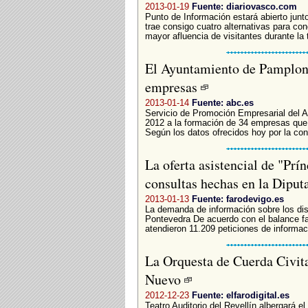
2013-01-19
Fuente: diariovasco.com
Punto de Información estará abierto junt
trae consigo cuatro alternativas para con
mayor afluencia de visitantes durante la 
El Ayuntamiento de Pamplona
empresas
2013-01-14
Fuente: abc.es
Servicio de Promoción Empresarial del 
2012 a la formación de 34 empresas que 
Según los datos ofrecidos hoy por la con
La oferta asistencial de "Prí
consultas hechas en la Dipu
2013-01-13
Fuente: farodevigo.es
La demanda de información sobre los dis
Pontevedra De acuerdo con el balance faci
atendieron 11.209 peticiones de informaci
La Orquesta de Cuerda Civita
Nuevo
2012-12-23
Fuente: elfarodigital.es
Teatro Auditorio del Revellín albergará e