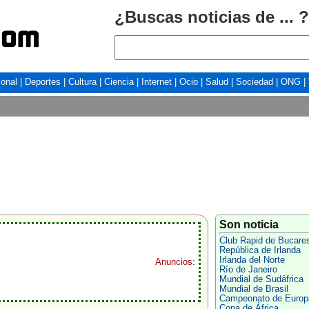
¿Buscas noticias de ... ?
ional
|
Deportes
|
Cultura
|
Ciencia
|
Internet
|
Ocio
|
Salud
|
Sociedad
|
ONG
|
Son noticia
Club Rapid de Bucare
República de Irlanda
Irlanda del Norte
Anuncios:
Río de Janeiro
Mundial de Sudáfrica
Mundial de Brasil
Campeonato de Europ
Copa de África