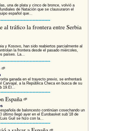
as, una de plata y cinco de bronce, volvió a
Mundiales de Natación que se clausuraron el
uipo español que...
al tráfico la frontera entre Serbia
bia y Kosovo, han sido reabiertos parcialmente al
ontrolan la frontera desde el pasado miércoles,
s países. La...
o
m
orita ganada en el trayecto previo, se enfrentará
niel Carvajal, a la República Checa en busca de su
 19.El...
con España
es
ón española de baloncesto continúan cosechando un
El último llegó ayer en el Eurobasket sub´18 de
Luis Guil se hizo con la...
vió a salvar a España