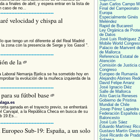
 a finales de abril, y espera entrar en la lista de
Juan Carlos Campo M
n caso de no...
Final del Campeonato
Europa
Especialmente Ginés
daré velocidad y chispa al
Meléndez
Rapid de Bucarest
Ley Orgánica de Prote
de Datos
José Luis Rodríguez Z
lo que tengo un rol diferente al del Real Madrid
Mobile World Congres
 la zona con la presencia de Serge y los Gasol ".
Palacio de Marivent d
de Mallorca
Referencia Estatal de
ión de la
Atención
Comisión de Justicia d
Congreso
aja Laboral Nemanja Bjelica se ha sometido hoy en
Europeo de Rumanía
mprobar la evolución de la muñeca izquierda de la
Alejandro Abrines Re
David Felipe Arranz
José Ignacio Diéz
Salle de Mallorca
 para su fútbol base
Aíto García Reneses
Gobierno de Pristina
laga.es
Mundial de Chile
orita ganada en el trayecto previo, se enfrentará
Josep Pérez Lapiedra
niel Carvajal, a la República Checa en busca de su
Federación Española 
b 19.Es...
Baloncesto
José Luis Sáez
Eduardo Martínez Ric
a Europeo Sub-19: España, a un solo
Gustavo Martín Garzo
José Ricardo de Prad
Solaesa