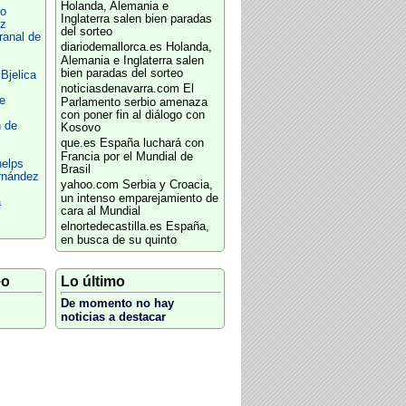
Holanda, Alemania e
o
Inglaterra salen bien paradas
ez
del sorteo
ranal de
diariodemallorca.es
Holanda,
Alemania e Inglaterra salen
bien paradas del sorteo
Bjelica
noticiasdenavarra.com
El
e
Parlamento serbio amenaza
con poner fin al diálogo con
 de
Kosovo
que.es
España luchará con
Francia por el Mundial de
helps
Brasil
rnández
yahoo.com
Serbia y Croacia,
un intenso emparejamiento de
a
cara al Mundial
elnortedecastilla.es
España,
en busca de su quinto
eo
Lo último
De momento no hay
noticias a destacar