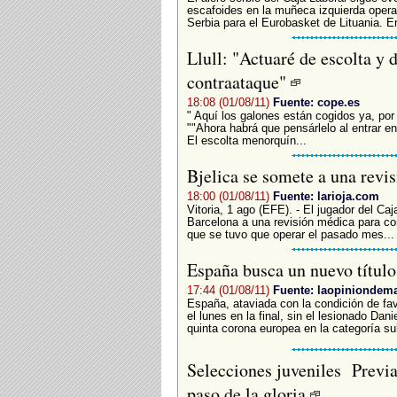
escafoides en la muñeca izquierda operada
Serbia para el Eurobasket de Lituania. E
Llull: "Actuaré de escolta y 
contraataque"
18:08 (01/08/11)
Fuente: cope.es
" Aquí los galones están cogidos ya, por 
""Ahora habrá que pensárlelo al entrar en
El escolta menorquín...
Bjelica se somete a una revis
18:00 (01/08/11)
Fuente: larioja.com
Vitoria, 1 ago (EFE). - El jugador del C
Barcelona a una revisión médica para co
que se tuvo que operar el pasado mes...
España busca un nuevo título
17:44 (01/08/11)
Fuente: laopiniondema
España, ataviada con la condición de fav
el lunes en la final, sin el lesionado Da
quinta corona europea en la categoría su
Selecciones juveniles Previ
paso de la gloria