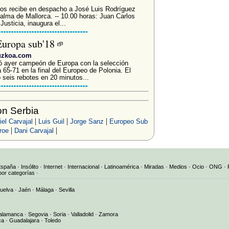
los recibe en despacho a José Luis Rodríguez
alma de Mallorca. -- 10.00 horas: Juan Carlos
sticia, inaugura el...
Europa sub'18
puzkoa.com
mó ayer campeón de Europa con la selección
 65-71 en la final del Europeo de Polonia. El
 seis rebotes en 20 minutos...
n Serbia
|
|
|
el Carvajal
Luis Guil
Jorge Sanz
Europeo Sub
|
|
roe
Dani Carvajal
España
·
Insólito
·
Internet
·
Internacional
·
Latinoamérica
·
Miradas
·
Medios
·
Ocio
·
ONG
·
por categorías
·
uelva
·
Jaén
·
Málaga
·
Sevilla
alamanca
·
Segovia
·
Soria
·
Valladolid
·
Zamora
ca
·
Guadalajara
·
Toledo