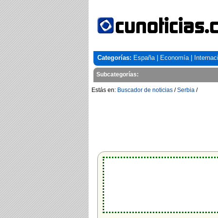
Categorías:
España
|
Economía
|
Internac
Subcategorías:
Estás en:
Buscador de noticias
/
Serbia
/