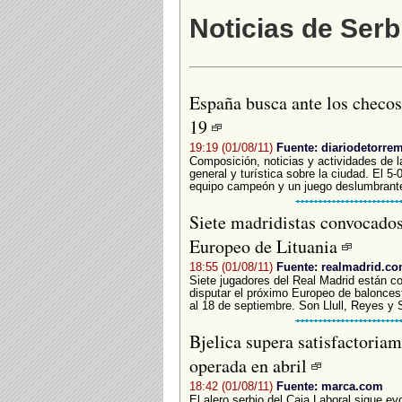
Noticias de Serb
España busca ante los checos
19
19:19 (01/08/11)
Fuente: diariodetorre
Composición, noticias y actividades de l
general y turística sobre la ciudad. El 5-
equipo campeón y un juego deslumbrante, 
Siete madridistas convocados
Europeo de Lituania
18:55 (01/08/11)
Fuente: realmadrid.c
Siete jugadores del Real Madrid están c
disputar el próximo Europeo de baloncest
al 18 de septiembre. Son Llull, Reyes y 
Bjelica supera satisfactoriam
operada en abril
18:42 (01/08/11)
Fuente: marca.com
El alero serbio del Caja Laboral sigue e