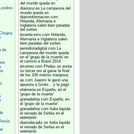
del mundo queda en
Londres
diariosur.es
La campeona del
mundo queda en
diarioinformacion.com
Holanda, Alemania e
Inglaterra salen bien paradas
del sorteo
Chiajna
levante-emv.com
Holanda,
n
Alemania e Inglaterra salen
bien paradas del sorteo
periodistadigital.com
La
a de
campeona del mundo queda
en el 'grupo de la muerte' en
el camino a Brasil 2014
nes
elcorreo.com
Phelps se anota
a
os
su tercer oro al ganar la final
de los 100 metros mariposa
as.com
Juanmi le ganó una
o
apuesta a Ginés... y la pagó
elalmeria.es
España, en el
'grupo de la muerte'
a
granadahoy.com
España, en
o
el 'grupo de la muerte'
granadahoy.com
Italia liquida
de
el reinado de Serbia en el
waterpolo
 Jesús
diariodecadiz.es
Italia liquida
el reinado de Serbia en el
al
waterpolo