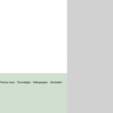
Prensa rosa
·
Tecnología
·
Videojuegos
·
Sociedad
·