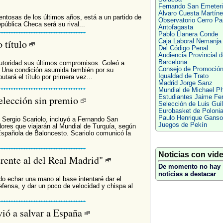
Fernando San Emeteri
Alvaro Cuesta Martín
entosas de los últimos años, está a un partido de
Observatorio Cerro Pa
epública Checa será su rival...
Antofagasta
Pablo Llanera Conde
o título
Caja Laboral Nemanja 
Del Código Penal
Audiencia Provincial d
Barcelona
utoridad sus últimos compromisos. Goleó a
Consejo de Promoción
0). Una condición asumida también por su
Igualdad de Trato
tará el título por primera vez...
Madrid Jorge Sanz
Mundial de Michael P
Selección sin premio
Estudiantes Jaime Fe
Selección de Luis Guil
Eurobasket de Poloni
Paulo Henrique Ganso
 Sergio Scariolo, incluyó a Fernando San
Juegos de Pekín
adores que viajarán al Mundial de Turquía, según
Española de Baloncesto. Scariolo comunicó la
Noticias con vid
erente al del Real Madrid"
De momento no hay
noticias a destacar
edo echar una mano al base intentaré dar el
ensa, y dar un poco de velocidad y chispa al
vió a salvar a España