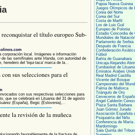
Papúa Nueva Guinea
ia
Juegos Olímpicos de 
Corea del Norte
Corea del Sur
Costa de Marfil
Los de Luis Guil
Europeo de Polonia
 reconquistar el título europeo Sub-
Estadio Concordia de 
Mundiales de Natació
Parlamento de Serbia
Después de Francia
molinos.com
Confederación Asiátic
a corporación local. Imágenes e información
Fútbol
0 de las semifinales ante Irlanda, con autoridad de
Bahía de Guanabara
heredero del 'tiqui-taca' marca de la...
Unicaja Alejandro Abri
Eurobasket de Lituani
Emiratos Árabes Unid
 con sus selecciones para el
Real Madrid Castilla
Vicente del Bosque
Campeonato del Mund
Palma de Mallorca
om
Triángulo de Oro
onvocados con sus respectivas selecciones para
Cerveceros de Españ
o, que se celebrará en Lituania del 31 de agosto
Angel Calderón Cerez
Suárez (España), Begic (Eslovenia),...
Plaza Santa Bárbara
Juan Gómez Jurado
ente la revisión de la muñeca
Asociación Española 
Psiquiatría del Niño
Conferencia de María
Mardomingo
Sala Quinta del Tribun
volucionando favorablemente de la fractura de
Supremo