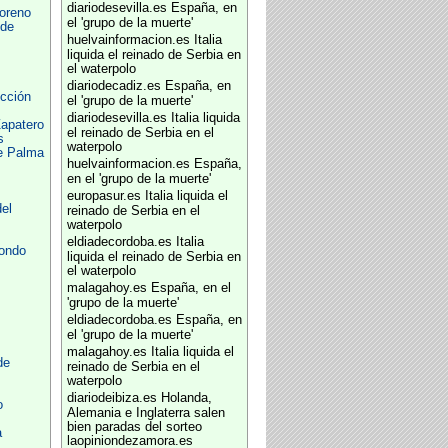
diariodesevilla.es
España, en
oreno
el 'grupo de la muerte'
 de
huelvainformacion.es
Italia
liquida el reinado de Serbia en
el waterpolo
diariodecadiz.es
España, en
cción
el 'grupo de la muerte'
diariodesevilla.es
Italia liquida
apatero
el reinado de Serbia en el
s
waterpolo
e Palma
huelvainformacion.es
España,
en el 'grupo de la muerte'
europasur.es
Italia liquida el
el
reinado de Serbia en el
waterpolo
eldiadecordoba.es
Italia
dondo
liquida el reinado de Serbia en
el waterpolo
malagahoy.es
España, en el
'grupo de la muerte'
eldiadecordoba.es
España, en
el 'grupo de la muerte'
malagahoy.es
Italia liquida el
de
reinado de Serbia en el
waterpolo
diariodeibiza.es
Holanda,
o
Alemania e Inglaterra salen
bien paradas del sorteo
a
laopiniondezamora.es