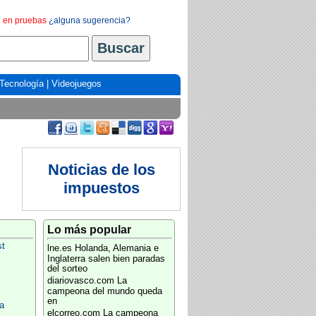
en pruebas
¿alguna sugerencia?
Tecnología
|
Videojuegos
Noticias de los
impuestos
Lo más popular
st
lne.es
Holanda, Alemania e
Inglaterra salen bien paradas
del sorteo
diariovasco.com
La
campeona del mundo queda
en
a
elcorreo.com
La campeona