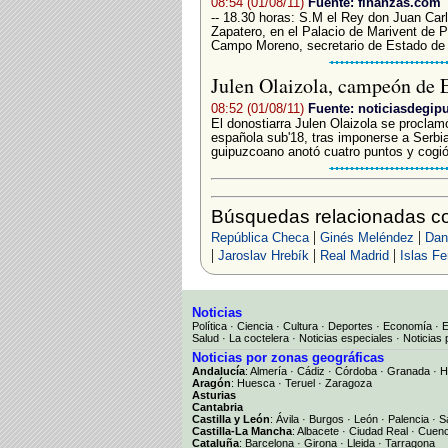
08:54 (01/08/11)
Fuente: finanzas.com
-- 18.30 horas: S.M el Rey don Juan Car
Zapatero, en el Palacio de Marivent de P
Campo Moreno, secretario de Estado de Ju
Julen Olaizola, campeón de 
08:52 (01/08/11)
Fuente: noticiasdegi
El donostiarra Julen Olaizola se procla
española sub'18, tras imponerse a Serbia
guipuzcoano anotó cuatro puntos y cogió
Búsquedas relacionadas co
|
|
República Checa
Ginés Meléndez
Dani
|
|
|
Jaroslav Hrebík
Real Madrid
Islas Fe
Noticias
Política
·
Ciencia
·
Cultura
·
Deportes
·
Economía
·
Salud
·
La coctelera
·
Noticias especiales
·
Noticias 
Noticias por zonas geográficas
Andalucía
:
Almería
·
Cádiz
·
Córdoba
·
Granada
·
H
Aragón
:
Huesca
·
Teruel
·
Zaragoza
Asturias
Cantabria
Castilla y León
:
Ávila
·
Burgos
·
León
·
Palencia
·
S
Castilla-La Mancha
:
Albacete
·
Ciudad Real
·
Cuen
Cataluña
:
Barcelona
·
Girona
·
Lleida
·
Tarragona