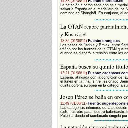
14:58 (01/08/11)
Fuente: diariosur.es
La natación sincronizada con seis medall
salvar a España en el medallero de los 
domingo en Shanghái. En conjunto, el eq
La OTAN reabre parcialmente 
y Kosovo
13:32 (01/08/11)
Fuente: orange.es
Los pasos de Jarinje y Brnjak, entre Ser
tráfico por las fuerzas de la OTAN que c
cuando se disparó la tensión entre los do
España busca su quinto títul
13:21 (01/08/11)
Fuente: cadenaser.co
España, ataviada con la condición de fav
el lunes en la final, sin el lesionado Da
quinta corona europea en la categoría sub
Josep Pérez se baña en oro 
11:49 (01/08/11)
Fuente: superdeporte.
Las categorías inferiores de la selecci
éxito tras otro para nuestro baloncesto. 
Polonia, donde el combinado dirigido por 
La natación sincronizada vol