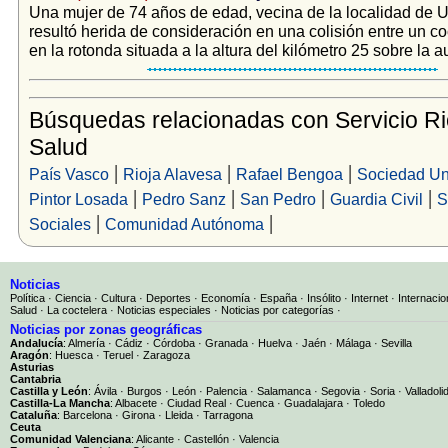
Una mujer de 74 años de edad, vecina de la localidad de U
resultó herida de consideración en una colisión entre un c
en la rotonda situada a la altura del kilómetro 25 sobre la au
Búsquedas relacionadas con Servicio Ri
Salud
|
|
|
País Vasco
Rioja Alavesa
Rafael Bengoa
Sociedad Un
|
|
|
|
Pintor Losada
Pedro Sanz
San Pedro
Guardia Civil
S
|
|
Sociales
Comunidad Autónoma
Noticias
Política
·
Ciencia
·
Cultura
·
Deportes
·
Economía
·
España
·
Insólito
·
Internet
·
Internacio
Salud
·
La coctelera
·
Noticias especiales
·
Noticias por categorías
·
Noticias por zonas geográficas
Andalucía
:
Almería
·
Cádiz
·
Córdoba
·
Granada
·
Huelva
·
Jaén
·
Málaga
·
Sevilla
Aragón
:
Huesca
·
Teruel
·
Zaragoza
Asturias
Cantabria
Castilla y León
:
Ávila
·
Burgos
·
León
·
Palencia
·
Salamanca
·
Segovia
·
Soria
·
Valladoli
Castilla-La Mancha
:
Albacete
·
Ciudad Real
·
Cuenca
·
Guadalajara
·
Toledo
Cataluña
:
Barcelona
·
Girona
·
Lleida
·
Tarragona
Ceuta
Comunidad Valenciana
:
Alicante
·
Castellón
·
Valencia