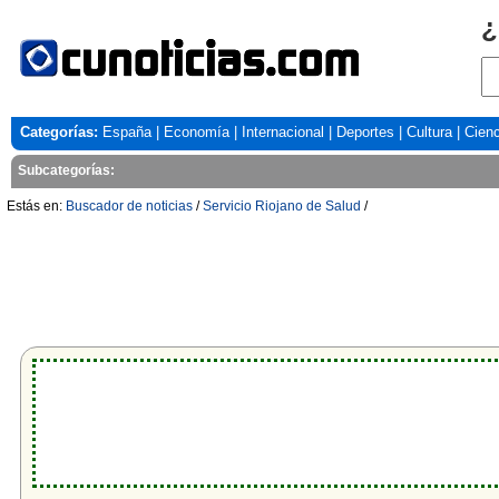
¿
Categorías:
España
|
Economía
|
Internacional
|
Deportes
|
Cultura
|
Cienc
Subcategorías:
Estás en:
Buscador de noticias
/
Servicio Riojano de Salud
/