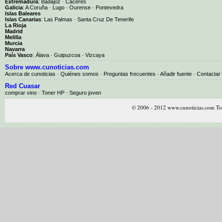
Extremadura
:
Badajoz
·
Cáceres
Galicia
:
A Coruña
·
Lugo
·
Ourense
·
Pontevedra
Islas Baleares
Islas Canarias
:
Las Palmas
·
Santa Cruz De Tenerife
La Rioja
Madrid
Melilla
Murcia
Navarra
País Vasco
:
Álava
·
Guipuzcoa
·
Vizcaya
Sobre www.cunoticias.com
Acerca de cunoticias
·
Quiénes somos
·
Preguntas frecuentes
·
Añadir fuente
·
Contactar
Red Cuasar
comprar vino · Toner HP · Seguro joven
© 2006 - 2012 www.cunoticias.com Tod