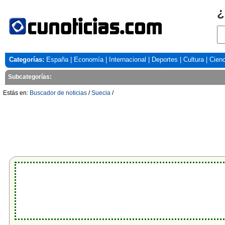
¿
Categorías:
España
|
Economía
|
Internacional
|
Deportes
|
Cultura
|
Cienc
Subcategorías:
Estás en:
Buscador de noticias
/
Suecia
/