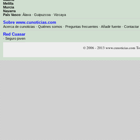
Melilla
Murcia
Navarra
País Vasco
:
Álava
·
Guipuzcoa
·
Vizcaya
Sobre www.cunoticias.com
Acerca de cunoticias
·
Quiénes somos
·
Preguntas frecuentes
·
Añadir fuente
·
Contactar
Red Cuasar
· Seguro joven
© 2006 - 2013 www.cunoticias.com Tod