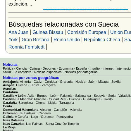
extinción....
Búsquedas relacionadas con Suecia
|
|
|
Ana Juan
Guinea Bissau
Comisión Europea
Unión Eu
|
|
|
|
York
Gran Bretaña
Reino Unido
República Checa
Sa
|
Ronnia Fornstedt
Noticias
Política
·
Ciencia
·
Cultura
·
Deportes
·
Economía
·
España
·
Insólito
·
Internet
·
Internacio
Salud
·
La coctelera
·
Noticias especiales
·
Noticias por categorías
·
Noticias por zonas geográficas
Andalucía
:
Almería
·
Cádiz
·
Córdoba
·
Granada
·
Huelva
·
Jaén
·
Málaga
·
Sevilla
Aragón
:
Huesca
·
Teruel
·
Zaragoza
Asturias
Cantabria
Castilla y León
:
Ávila
·
Burgos
·
León
·
Palencia
·
Salamanca
·
Segovia
·
Soria
·
Valladoli
Castilla-La Mancha
:
Albacete
·
Ciudad Real
·
Cuenca
·
Guadalajara
·
Toledo
Cataluña
:
Barcelona
·
Girona
·
Lleida
·
Tarragona
Ceuta
Comunidad Valenciana
:
Alicante
·
Castellón
·
Valencia
Extremadura
:
Badajoz
·
Cáceres
Galicia
:
A Coruña
·
Lugo
·
Ourense
·
Pontevedra
Islas Baleares
Islas Canarias
:
Las Palmas
·
Santa Cruz De Tenerife
La Rioja
Madrid