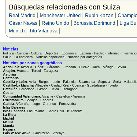
Búsquedas relacionadas con Suiza
|
|
|
Real Madrid
Manchester United
Rubin Kazan
Champio
|
|
|
César Navas
Reino Unido
Borussia Dortmund
Liga Eu
|
|
Munich
Tito Vilanova
Noticias
Política
·
Ciencia
·
Cultura
·
Deportes
·
Economía
·
España
·
Insólito
·
Internet
·
Internacio
Salud
·
La coctelera
·
Noticias especiales
·
Noticias por categorías
·
Noticias por zonas geográficas
Andalucía
:
Almería
·
Cádiz
·
Córdoba
·
Granada
·
Huelva
·
Jaén
·
Málaga
·
Sevilla
Aragón
:
Huesca
·
Teruel
·
Zaragoza
Asturias
Cantabria
Castilla y León
:
Ávila
·
Burgos
·
León
·
Palencia
·
Salamanca
·
Segovia
·
Soria
·
Valladoli
Castilla-La Mancha
:
Albacete
·
Ciudad Real
·
Cuenca
·
Guadalajara
·
Toledo
Cataluña
:
Barcelona
·
Girona
·
Lleida
·
Tarragona
Ceuta
Comunidad Valenciana
:
Alicante
·
Castellón
·
Valencia
Extremadura
:
Badajoz
·
Cáceres
Galicia
:
A Coruña
·
Lugo
·
Ourense
·
Pontevedra
Islas Baleares
Islas Canarias
:
Las Palmas
·
Santa Cruz De Tenerife
La Rioja
Madrid
Melilla
Murcia
Navarra
País Vasco
:
Álava
·
Guipuzcoa
·
Vizcaya