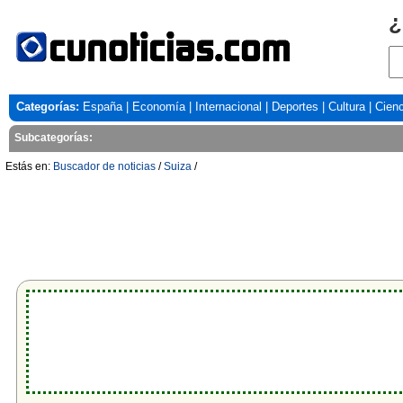
¿
Categorías:
España
|
Economía
|
Internacional
|
Deportes
|
Cultura
|
Cienc
Subcategorías:
Estás en:
Buscador de noticias
/
Suiza
/