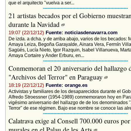
que el arquitecto "vuelva a ser...
21 artistas becados por el Gobierno muestran
durante la Navidad
19:07 (22/12/12)
Fuente: noticiasdenavarra.com
De izda. a dcha. y de arriba abajo, varios de los becados: 
Amaya Leiza, Begoña Garayalde, Ainara Vera, Fermín Vil
Sagüés, Lucía Nieto, Igor Razquin, Isabel Villanueva, Marta
Amaya Cortaire y Ander Erburu, en...
Conmemoran el 20 aniversario del hallazgo d
"Archivos del Terror" en Paraguay
18:19 (22/12/12)
Fuente: orange.es
Activistas y familiares de los desaparecidos durante el Gob
Alfredo Stroessner (1954-1989) conmemoraron hoy en Par
vigésimo aniversario del hallazgo de de los denominados "
Terror" de ese régimen. Bajo ese nombre se conoce las alre
Calatrava exige al Consell 700.000 euros por
murales en el Palau de les Arts