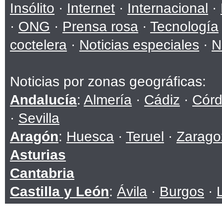
Insólito
·
Internet
·
Internacional
·
·
ONG
·
Prensa rosa
·
Tecnología
coctelera
·
Noticias especiales
·
N
Noticias por zonas geográficas:
Andalucía
:
Almería
·
Cádiz
·
Cór
·
Sevilla
Aragón
:
Huesca
·
Teruel
·
Zarago
Asturias
Cantabria
Castilla y León
:
Ávila
·
Burgos
·
Soria
·
Valladolid
·
Zamora