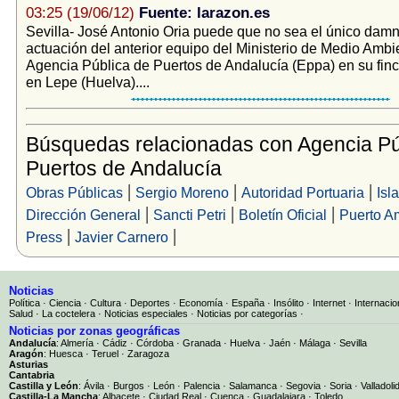
03:25 (19/06/12)
Fuente: larazon.es
Sevilla- José Antonio Oria puede que no sea el único damni
actuación del anterior equipo del Ministerio de Medio Ambie
Agencia Pública de Puertos de Andalucía (Eppa) en su finc
en Lepe (Huelva)....
Búsquedas relacionadas con Agencia Pú
Puertos de Andalucía
|
|
|
Obras Públicas
Sergio Moreno
Autoridad Portuaria
Isl
|
|
|
Dirección General
Sancti Petri
Boletín Oficial
Puerto A
|
|
Press
Javier Carnero
Noticias
Política
·
Ciencia
·
Cultura
·
Deportes
·
Economía
·
España
·
Insólito
·
Internet
·
Internacio
Salud
·
La coctelera
·
Noticias especiales
·
Noticias por categorías
·
Noticias por zonas geográficas
Andalucía
:
Almería
·
Cádiz
·
Córdoba
·
Granada
·
Huelva
·
Jaén
·
Málaga
·
Sevilla
Aragón
:
Huesca
·
Teruel
·
Zaragoza
Asturias
Cantabria
Castilla y León
:
Ávila
·
Burgos
·
León
·
Palencia
·
Salamanca
·
Segovia
·
Soria
·
Valladoli
Castilla-La Mancha
:
Albacete
·
Ciudad Real
·
Cuenca
·
Guadalajara
·
Toledo