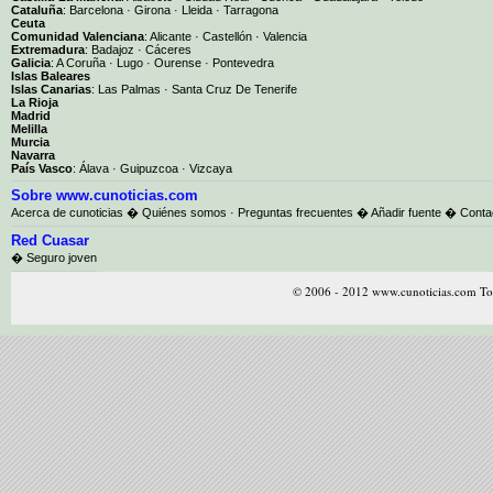
Cataluña
:
Barcelona
·
Girona
·
Lleida
·
Tarragona
Ceuta
Comunidad Valenciana
:
Alicante
·
Castellón
·
Valencia
Extremadura
:
Badajoz
·
Cáceres
Galicia
:
A Coruña
·
Lugo
·
Ourense
·
Pontevedra
Islas Baleares
Islas Canarias
:
Las Palmas
·
Santa Cruz De Tenerife
La Rioja
Madrid
Melilla
Murcia
Navarra
País Vasco
:
Álava
·
Guipuzcoa
·
Vizcaya
Sobre www.cunoticias.com
Acerca de cunoticias
�
Quiénes somos
·
Preguntas frecuentes
�
Añadir fuente
�
Conta
Red Cuasar
� Seguro joven
© 2006 - 2012 www.cunoticias.com Tod