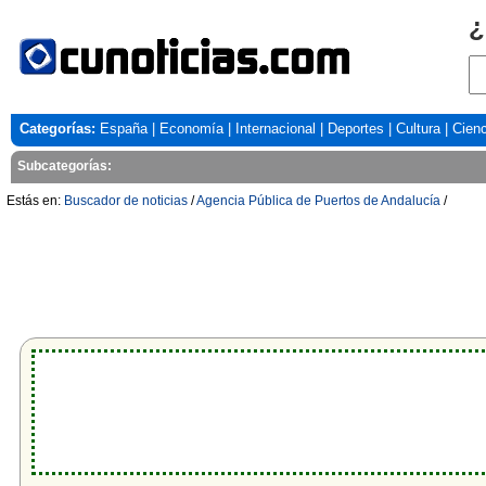
¿
Categorías:
España
|
Economía
|
Internacional
|
Deportes
|
Cultura
|
Cienc
Subcategorías:
Estás en:
Buscador de noticias
/
Agencia Pública de Puertos de Andalucía
/