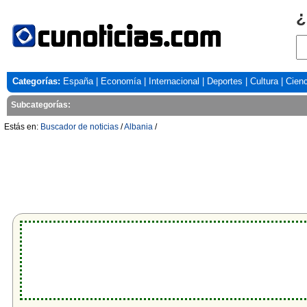
¿
Categorías:
España
|
Economía
|
Internacional
|
Deportes
|
Cultura
|
Cienc
Subcategorías:
Estás en:
Buscador de noticias
/
Albania
/