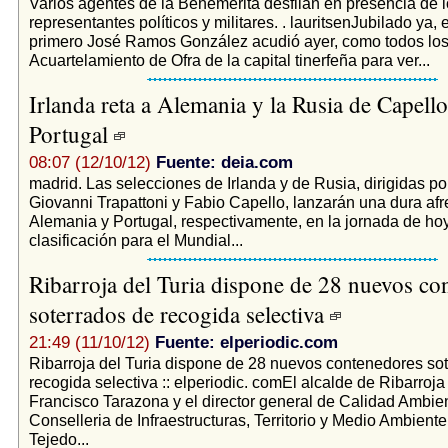
Varios agentes de la Benemérita desfilan en presencia de 
representantes políticos y militares. . lauritsenJubilado ya, 
primero José Ramos González acudió ayer, como todos los
Acuartelamiento de Ofra de la capital tinerfeña para ver...
Irlanda reta a Alemania y la Rusia de Capell
Portugal
08:07 (12/10/12)
Fuente: deia.com
madrid. Las selecciones de Irlanda y de Rusia, dirigidas por
Giovanni Trapattoni y Fabio Capello, lanzarán una dura afr
Alemania y Portugal, respectivamente, en la jornada de hoy
clasificación para el Mundial...
Ribarroja del Turia dispone de 28 nuevos co
soterrados de recogida selectiva
21:49 (11/10/12)
Fuente: elperiodic.com
Ribarroja del Turia dispone de 28 nuevos contenedores so
recogida selectiva :: elperiodic. comEl alcalde de Ribarroja 
Francisco Tarazona y el director general de Calidad Ambien
Conselleria de Infraestructuras, Territorio y Medio Ambiente
Tejedo...