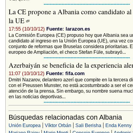
La CE propone a Albania como candidato al 
la UE
17:55 (10/10/12)
Fuente: larazon.es
La Comisión Europea (CE) propuso hoy que Albania sea u
candidato al ingreso en la Unión Europea (UE), una vez c
conjunto de reformas que Bruselas considera prioritarias. E
europeo de Ampliación, el checo Stefan Füle, subrayó...
Azerbaiyán se beneficia de la experiencia a
11:07 (10/10/12)
Fuente: fifa.com
Dmitri Nazarov, delantero azerí que compite en la tercera 
con el Preussen Munster, no está acostumbrado a ser el ce
atención de la prensa. Sin embargo, su nombre suena muc
en las noticias deportivas...
Búsquedas relacionadas con Albania
|
|
|
Unión Europea
Víktor Orbán
Sali Berisha
Enda Kenny
|
|
|
Mariano Rajoy
Mario Monti
Consejo Europeo
Andonis