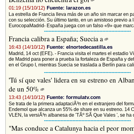
01:19 (15/10/12)
Fuente: larazon.es
La estrella de Francia lleva más de un año sin marcar en par
con su selección. Su último tanto, en un amistoso previo a 
EurocopaMadrid- España juega con un falso «9» que marca
Francia calibra a España; Suecia a
16:43 (14/10/12)
Fuente: elnortedecastilla.es
Madrid, 14 oct (EFE). - Francia visita el martes el estadio 
de Madrid para poner a prueba la fortaleza de España y def
en el Grupo I, mientras Suecia se traslada a Berlín para calib
'Tú sí que vales' lidera en su estreno en Alb
de un 50%
13:43 (14/10/12)
Fuente: formulatv.com
Se trata de la primera adaptaciÃ³n en el extranjero del form
Endemol que alcanza un 55% de share en su estreno. 14 O
VLEN, la versiÃ³n albanesa de 'TÃº SÃ­ Que Vales ', se ha c
"Mas conduce a Catalunya hacia el peor mom