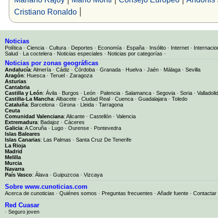
|
Cristiano Ronaldo
Noticias
Política
·
Ciencia
·
Cultura
·
Deportes
·
Economía
·
España
·
Insólito
·
Internet
·
Internacio
Salud
·
La coctelera
·
Noticias especiales
·
Noticias por categorías
·
Noticias por zonas geográficas
Andalucía
:
Almería
·
Cádiz
·
Córdoba
·
Granada
·
Huelva
·
Jaén
·
Málaga
·
Sevilla
Aragón
:
Huesca
·
Teruel
·
Zaragoza
Asturias
Cantabria
Castilla y León
:
Ávila
·
Burgos
·
León
·
Palencia
·
Salamanca
·
Segovia
·
Soria
·
Valladoli
Castilla-La Mancha
:
Albacete
·
Ciudad Real
·
Cuenca
·
Guadalajara
·
Toledo
Cataluña
:
Barcelona
·
Girona
·
Lleida
·
Tarragona
Ceuta
Comunidad Valenciana
:
Alicante
·
Castellón
·
Valencia
Extremadura
:
Badajoz
·
Cáceres
Galicia
:
A Coruña
·
Lugo
·
Ourense
·
Pontevedra
Islas Baleares
Islas Canarias
:
Las Palmas
·
Santa Cruz De Tenerife
La Rioja
Madrid
Melilla
Murcia
Navarra
País Vasco
:
Álava
·
Guipuzcoa
·
Vizcaya
Sobre www.cunoticias.com
Acerca de cunoticias
·
Quiénes somos
·
Preguntas frecuentes
·
Añadir fuente
·
Contactar
Red Cuasar
· Seguro joven