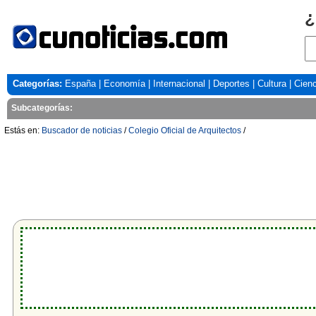
¿
Categorías:
España
|
Economía
|
Internacional
|
Deportes
|
Cultura
|
Cienc
Subcategorías:
Estás en:
Buscador de noticias
/
Colegio Oficial de Arquitectos
/