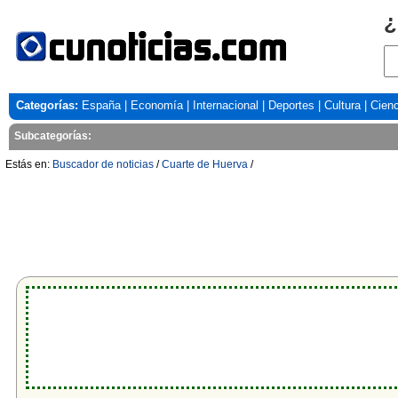
¿
Categorías:
España
|
Economía
|
Internacional
|
Deportes
|
Cultura
|
Cienc
Subcategorías:
Estás en:
Buscador de noticias
/
Cuarte de Huerva
/