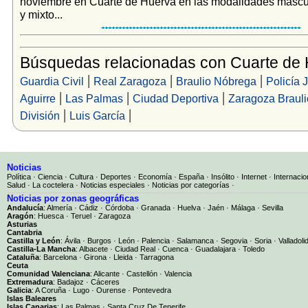
noviembre en Cuarte de Huerva en las modalidades mascu
y mixto...
Búsquedas relacionadas con Cuarte de
|
|
|
Guardia Civil
Real Zaragoza
Braulio Nóbrega
Policía J
|
|
|
Aguirre
Las Palmas
Ciudad Deportiva
Zaragoza Brauli
|
|
División
Luis García
Noticias
Política
·
Ciencia
·
Cultura
·
Deportes
·
Economía
·
España
·
Insólito
·
Internet
·
Internacio
Salud
·
La coctelera
·
Noticias especiales
·
Noticias por categorías
·
Noticias por zonas geográficas
Andalucía
:
Almería
·
Cádiz
·
Córdoba
·
Granada
·
Huelva
·
Jaén
·
Málaga
·
Sevilla
Aragón
:
Huesca
·
Teruel
·
Zaragoza
Asturias
Cantabria
Castilla y León
:
Ávila
·
Burgos
·
León
·
Palencia
·
Salamanca
·
Segovia
·
Soria
·
Valladoli
Castilla-La Mancha
:
Albacete
·
Ciudad Real
·
Cuenca
·
Guadalajara
·
Toledo
Cataluña
:
Barcelona
·
Girona
·
Lleida
·
Tarragona
Ceuta
Comunidad Valenciana
:
Alicante
·
Castellón
·
Valencia
Extremadura
:
Badajoz
·
Cáceres
Galicia
:
A Coruña
·
Lugo
·
Ourense
·
Pontevedra
Islas Baleares
Islas Canarias
:
Las Palmas
·
Santa Cruz De Tenerife