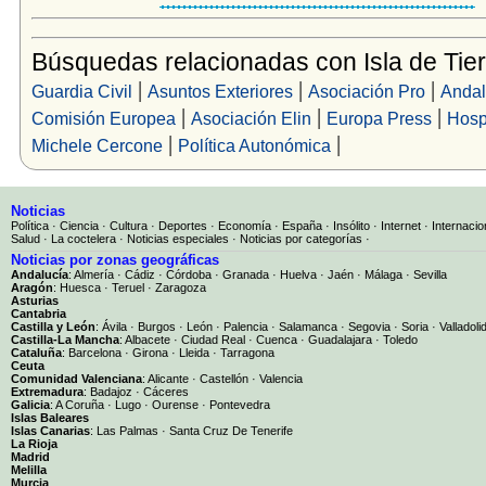
Búsquedas relacionadas con Isla de Tier
|
|
|
Guardia Civil
Asuntos Exteriores
Asociación Pro
Andal
|
|
|
Comisión Europea
Asociación Elin
Europa Press
Hosp
|
|
Michele Cercone
Política Autonómica
Noticias
Política
·
Ciencia
·
Cultura
·
Deportes
·
Economía
·
España
·
Insólito
·
Internet
·
Internacio
Salud
·
La coctelera
·
Noticias especiales
·
Noticias por categorías
·
Noticias por zonas geográficas
Andalucía
:
Almería
·
Cádiz
·
Córdoba
·
Granada
·
Huelva
·
Jaén
·
Málaga
·
Sevilla
Aragón
:
Huesca
·
Teruel
·
Zaragoza
Asturias
Cantabria
Castilla y León
:
Ávila
·
Burgos
·
León
·
Palencia
·
Salamanca
·
Segovia
·
Soria
·
Valladoli
Castilla-La Mancha
:
Albacete
·
Ciudad Real
·
Cuenca
·
Guadalajara
·
Toledo
Cataluña
:
Barcelona
·
Girona
·
Lleida
·
Tarragona
Ceuta
Comunidad Valenciana
:
Alicante
·
Castellón
·
Valencia
Extremadura
:
Badajoz
·
Cáceres
Galicia
:
A Coruña
·
Lugo
·
Ourense
·
Pontevedra
Islas Baleares
Islas Canarias
:
Las Palmas
·
Santa Cruz De Tenerife
La Rioja
Madrid
Melilla
Murcia