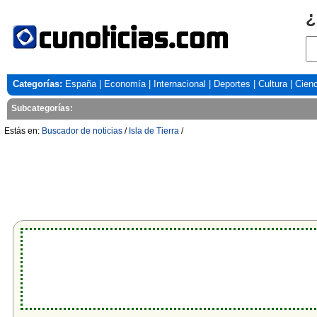
¿
Categorías:
España
|
Economía
|
Internacional
|
Deportes
|
Cultura
|
Cienc
Subcategorías:
Estás en:
Buscador de noticias
/
Isla de Tierra
/