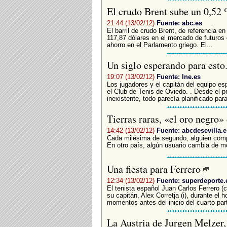
El crudo Brent sube un 0,52 
21:44 (13/02/12)
Fuente: abc.es
El barril de crudo Brent, de referencia e
117,87 dólares en el mercado de futuros 
ahorro en el Parlamento griego. El...
Un siglo esperando para esto.
19:07 (13/02/12)
Fuente: lne.es
Los jugadores y el capitán del equipo e
el Club de Tenis de Oviedo. . Desde el p
inexistente, todo parecía planificado para
Tierras raras, «el oro negro»
14:42 (13/02/12)
Fuente: abcdesevilla.e
Cada milésima de segundo, alguien comp
En otro país, algún usuario cambia de mó
Una fiesta para Ferrero
12:34 (13/02/12)
Fuente: superdeporte.
El tenista español Juan Carlos Ferrero (
su capitán, Alex Corretja (i), durante e
momentos antes del inicio del cuarto part
La Austria de Jurgen Melzer