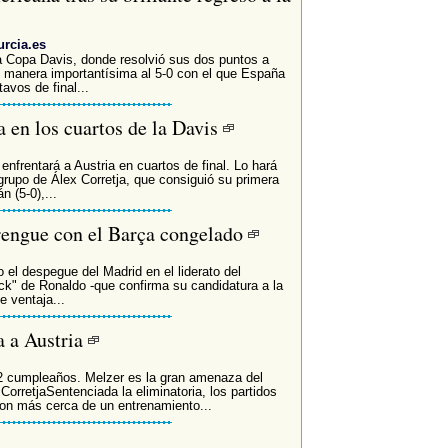
rcia.es
a Copa Davis, donde resolvió sus dos puntos a
e manera importantísima al 5-0 con el que España
avos de final...
a en los cuartos de la Davis
frentará a Austria en cuartos de final. Lo hará
 grupo de Álex Corretja, que consiguió su primera
 (5-0),...
rengue con el Barça congelado
 el despegue del Madrid en el liderato del
ck" de Ronaldo -que confirma su candidatura a la
e ventaja...
 a Austria
 32 cumpleaños. Melzer es la gran amenaza del
CorretjaSentenciada la eliminatoria, los partidos
ron más cerca de un entrenamiento...