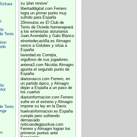
su 'plan renove'
Bizkaia
libertaddigital.com
Ferrero
logra un primer punto muy
sufrido para España
s
20minutos.es
El Club de
Tenis de Oviedo homenajeará
do
a los extenistas asturianos
de Tenis
Juan Avendaño y Galo Blanco
elnortedecastilla.es
Almagro
tion
vence a Golubev y sitúa a
edo
España
laverdad.es
Correjta,
orgulloso de sus jugadores,
antena3.com
Nicolás Almagro
apunta el segundo punto de
s
España
diariovasco.com
Ferrero, en
un partido épico, y Almagro
la
dejan a España a un paso de
ñol
los cuartos
diarioinformacion.com
Ferrero
sufre en el estreno y Almagro
impone su ley en la Davis
de Tenis
ange
huelvainformacion.es
España
cumple pero sufriendo
demasiado
noticiasdegipuzkoa.com
Ferrero y Almagro logran los
ro
primeros puntos ante