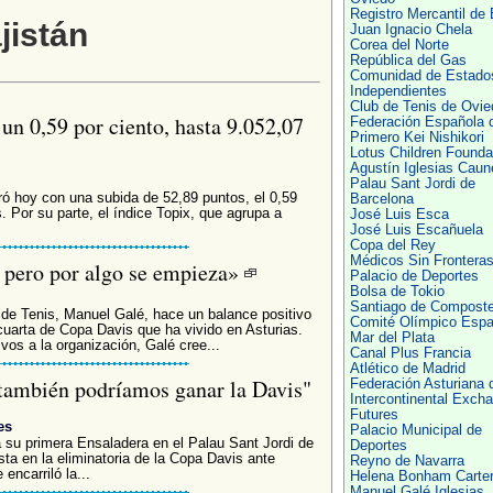
Registro Mercantil de 
jistán
Juan Ignacio Chela
Corea del Norte
República del Gas
Comunidad de Estado
Independientes
Club de Tenis de Ovie
un 0,59 por ciento, hasta 9.052,07
Federación Española 
Primero Kei Nishikori
Lotus Children Founda
Agustín Iglesias Caun
Palau Sant Jordi de
rró hoy con una subida de 52,89 puntos, el 0,59
Barcelona
. Por su parte, el índice Topix, que agrupa a
José Luis Esca
José Luis Escañuela
Copa del Rey
Médicos Sin Frontera
l, pero por algo se empieza»
Palacio de Deportes
Bolsa de Tokio
Santiago de Composte
 de Tenis, Manuel Galé, hace un balance positivo
Comité Olímpico Espa
 cuarta de Copa Davis que ha vivido en Asturias.
Mar del Plata
vos a la organización, Galé cree...
Canal Plus Francia
Atlético de Madrid
 también podríamos ganar la Davis"
Federación Asturiana 
Intercontinental Exch
Futures
es
Palacio Municipal de
su primera Ensaladera en el Palau Sant Jordi de
Deportes
sta en la eliminatoria de la Copa Davis ante
Reyno de Navarra
encarriló la...
Helena Bonham Carte
Manuel Galé Iglesias