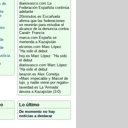
diariovasco.com
La
s de
Federación Española continúa
te
adelante
e
20minutos.es
Escañuela
afirma que las federaciones
se reunirán para estudiar el
iro
alcance de la denuncia contra
Canal+ Francia
marca.com
España se
 de
merienda a Kazajistán
elcorreo.com
Marc López:
 de
"Ha sido el debut
usticia
hoy.es
Marc López: "Ha sido
el debut
e
diariovasco.com
Marc López:
"Ha sido el debut
larazon.es
Alex Corretja:
«Marc impecable y Marcel de
lujo, y nadie viene por regalo»
laverdad.es
La 'Armada'
devora a Kazajistán (3-0)
eo
Lo último
De momento no hay
noticias a destacar