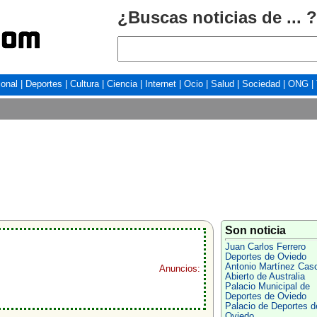
¿Buscas noticias de ... ?
ional
|
Deportes
|
Cultura
|
Ciencia
|
Internet
|
Ocio
|
Salud
|
Sociedad
|
ONG
|
Son noticia
Juan Carlos Ferrero
Deportes de Oviedo
Antonio Martínez Cas
Anuncios:
Abierto de Australia
Palacio Municipal de
Deportes de Oviedo
Palacio de Deportes d
Oviedo