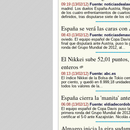
09:19 (13/02/12)
Fuente: noticiasdeala
madrid. Los duelos España-Austria, Repú
de los cuatro enfrentamientos de cuartos
definidos, tras disputarse siete de los o
España se verá las caras con
08:43 (13/02/12)
Fuente: noticiasdenav
oviedo. El equipo español de Copa Davis,
final que disputará ante Austria, puso la 
ronda del Grupo Mundial de 2012, al...
El Nikkei sube 52,01 puntos, 
enteros
08:13 (13/02/12)
Fuente: abc.es
El índice Nikkei de la Bolsa de Tokio ce
por ciento, y quedó en 8.999,18 unidades
todos los valores de la...
España cierra la 'manita' ant
06:08 (13/02/12)
Fuente: eldiadecordob
El equipo español de Copa Davis puso la 
primera ronda del Grupo Mundial de 2012,
certificar el 5-0 ante Kazajistán. Nicolás 
Almagro inicia la gira sudame