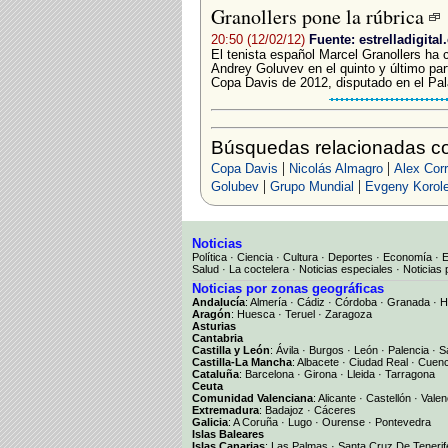
Granollers pone la rúbrica
20:50 (12/02/12)
Fuente: estrelladigital
El tenista español Marcel Granollers ha
Andrey Goluvev en el quinto y último par
Copa Davis de 2012, disputado en el Pala
Búsquedas relacionadas co
|
|
Copa Davis
Nicolás Almagro
Alex Corr
|
|
Golubev
Grupo Mundial
Evgeny Korol
Noticias
Política
·
Ciencia
·
Cultura
·
Deportes
·
Economía
·
Salud
·
La coctelera
·
Noticias especiales
·
Noticias 
Noticias por zonas geográficas
Andalucía
:
Almería
·
Cádiz
·
Córdoba
·
Granada
·
H
Aragón
:
Huesca
·
Teruel
·
Zaragoza
Asturias
Cantabria
Castilla y León
:
Ávila
·
Burgos
·
León
·
Palencia
·
S
Castilla-La Mancha
:
Albacete
·
Ciudad Real
·
Cuen
Cataluña
:
Barcelona
·
Girona
·
Lleida
·
Tarragona
Ceuta
Comunidad Valenciana
:
Alicante
·
Castellón
·
Valen
Extremadura
:
Badajoz
·
Cáceres
Galicia
:
A Coruña
·
Lugo
·
Ourense
·
Pontevedra
Islas Baleares
Islas Canarias
:
Las Palmas
·
Santa Cruz De Tenerif