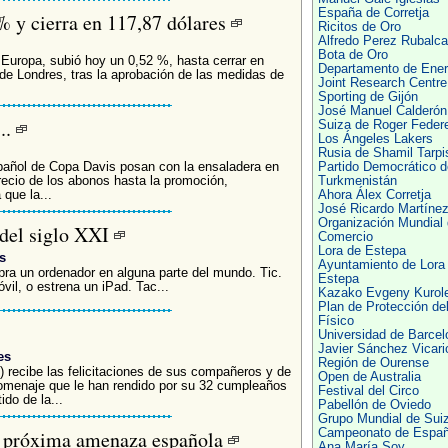
España de Corretja
% y cierra en 117,87 dólares
Ricitos de Oro
Alfredo Perez Rubalc
Bota de Oro
n Europa, subió hoy un 0,52 %, hasta cerrar en
Departamento de Ener
de Londres, tras la aprobación de las medidas de
Joint Research Centre
Sporting de Gijón
José Manuel Calderón
..
Suiza de Roger Feder
Los Ángeles Lakers
Rusia de Shamil Tarp
spañol de Copa Davis posan con la ensaladera en
Partido Democrático d
recio de los abonos hasta la promoción,
Turkmenistán
 que la...
Ahora Álex Corretja
José Ricardo Martíne
Organización Mundial 
 del siglo XXI
Comercio
Lora de Estepa
s
Ayuntamiento de Lora
ra un ordenador en alguna parte del mundo. Tic.
Estepa
vil, o estrena un iPad. Tac...
Kazako Evgeny Kurol
Plan de Protección de
Físico
Universidad de Barcel
Javier Sánchez Vicari
es
Región de Ourense
c) recibe las felicitaciones de sus compañeros y de
Open de Australia
l homenaje que le han rendido por su 32 cumpleaños
Festival del Circo
ido de la...
Pabellón de Oviedo
Grupo Mundial de Sui
, próxima amenaza española
Campeonato de Espa
Ana María Soy