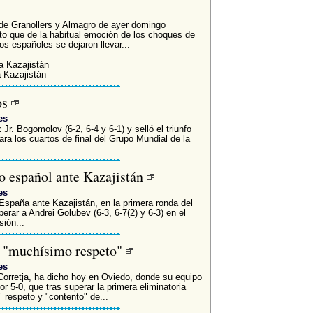
s de Granollers y Almagro de ayer domingo
o que de la habitual emoción de los choques de
os españoles se dejaron llevar...
a Kazajistán
 Kazajistán
os
es
Jr. Bogomolov (6-2, 6-4 y 6-1) y selló el triunfo
para los cuartos de final del Grupo Mundial de la
fo español ante Kazajistán
es
 España ante Kazajistán, en la primera ronda del
rar a Andrei Golubev (6-3, 6-7(2) y 6-3) en el
sión...
on "muchísimo respeto"
es
Corretja, ha dicho hoy en Oviedo, donde su equipo
por 5-0, que tras superar la primera eliminatoria
 respeto y "contento" de...