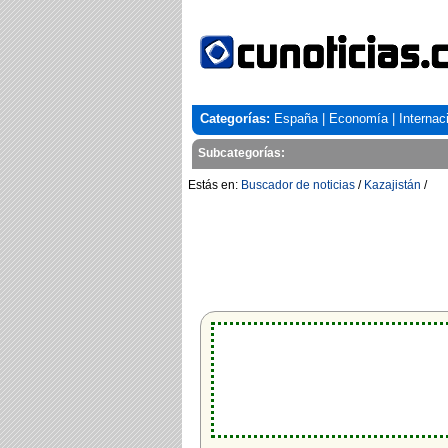
Categorías:
España
|
Economía
|
Internac
Subcategorías:
Estás en:
Buscador de noticias
/
Kazajistán
/