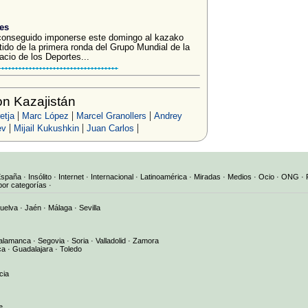
.es
 conseguido imponerse este domingo al kazako
tido de la primera ronda del Grupo Mundial de la
cio de los Deportes...
n Kazajistán
|
|
|
etja
Marc López
Marcel Granollers
Andrey
|
|
|
ev
Mijail Kukushkin
Juan Carlos
España
·
Insólito
·
Internet
·
Internacional
·
Latinoamérica
·
Miradas
·
Medios
·
Ocio
·
ONG
·
por categorías
·
uelva
·
Jaén
·
Málaga
·
Sevilla
alamanca
·
Segovia
·
Soria
·
Valladolid
·
Zamora
ca
·
Guadalajara
·
Toledo
cia
e