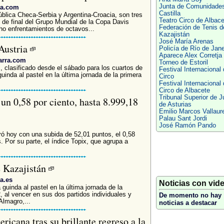
Junta de Comunidade
va.com
Castilla
blica Checa-Serbia y Argentina-Croacia, son tres
Teatro Circo de Albace
 de final del Grupo Mundial de la Copa Davis
Federación de Tenis d
cho enfrentamientos de octavos...
Kazajistán
José María Arenas
 Austria
Policía de Río de Jane
Aparece Alex Corretja
arra.com
Torneo de Estoril
 clasificado desde el sábado para los cuartos de
Festival Internacional
guinda al pastel en la última jornada de la primera
Circo
Festival Internacional
Circo de Albacete
Tribunal Superior de J
un 0,58 por ciento, hasta 8.999,18
de Asturias
Emilio Marcos Vallaur
Palau Sant Jordi
José Ramón Pando
rró hoy con una subida de 52,01 puntos, el 0,58
. Por su parte, el índice Topix, que agrupa a
e Kazajistán
a.es
Noticias con vid
guinda al pastel en la última jornada de la
 al vencer en sus dos partidos individuales y
De momento no hay
Almagro,...
noticias a destacar
ricana tras su brillante regreso a la