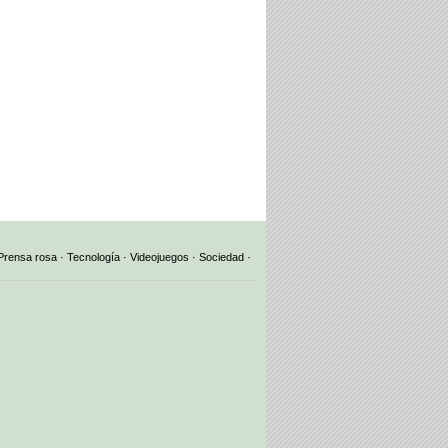
Prensa rosa
·
Tecnología
·
Videojuegos
·
Sociedad
·