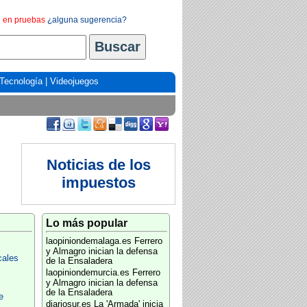
en pruebas
¿alguna sugerencia?
Tecnología
|
Videojuegos
Noticias de los
impuestos
Lo más popular
laopiniondemalaga.es
Ferrero
y Almagro inician la defensa
cales
de la Ensaladera
laopiniondemurcia.es
Ferrero
y Almagro inician la defensa
de la Ensaladera
e
diariosur.es
La 'Armada' inicia