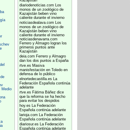
Kazajistán
diariodenoticias.com
Los
monos de un zoológico de
aba
Kazajistán beben vino
caliente durante el invierno
gía
noticiasdealava.com
Los
monos de un zoológico de
Kazajistán beben vino
caliente durante el invierno
er
noticiasdenavarra.com
Ferrero y Almagro logran los
ischev
primeros puntos ante
e
Kazajistán
deia.com
Ferrero y Almagro
z
dan los dos puntos a España
del
rtve.es
Masiva
manisfestación en Toledo en
defensa de lo público
 de
elnortedecastilla.es
La
Federación Española continúa
ev
adelante
l Medio
rtve.es
Fátima Báñez dice
que la reforma se ha hecho
ona
para evitar los despidos
o
hoy.es
La Federación
Española continúa adelante
larioja.com
La Federación
Española continúa adelante
za
diariosur.es
La Federación
ña
Española continúa adelante