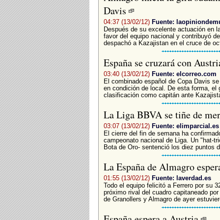
Davis
04:37 (13/02/12)
Fuente: laopiniondemu
­Después de su excelente actuación en l
favor del equipo nacional y contribuyó d
despachó a Kazajistan en el cruce de oct
España se cruzará con Austri
03:40 (13/02/12)
Fuente: elcorreo.com
El combinado español de Copa Davis se en
en condición de local. De esta forma, el
clasificación como capitán ante Kazajistán
La Liga BBVA se tiñe de me
03:07 (13/02/12)
Fuente: elimparcial.es
El cierre del fin de semana ha confirmado
campeonato nacional de Liga. Un "hat-tri
Bota de Oro- sentenció los diez puntos d
La España de Almagro espera
01:55 (13/02/12)
Fuente: laverdad.es
Todo el equipo felicitó a Ferrero por su
próximo rival del cuadro capitaneado por 
de Granollers y Almagro de ayer estuvie
España espera a Austria