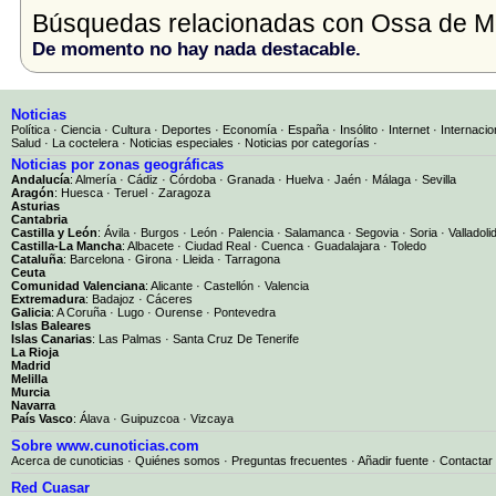
Búsquedas relacionadas con Ossa de Mo
De momento no hay nada destacable.
Noticias
Política
·
Ciencia
·
Cultura
·
Deportes
·
Economía
·
España
·
Insólito
·
Internet
·
Internacio
Salud
·
La coctelera
·
Noticias especiales
·
Noticias por categorías
·
Noticias por zonas geográficas
Andalucía
:
Almería
·
Cádiz
·
Córdoba
·
Granada
·
Huelva
·
Jaén
·
Málaga
·
Sevilla
Aragón
:
Huesca
·
Teruel
·
Zaragoza
Asturias
Cantabria
Castilla y León
:
Ávila
·
Burgos
·
León
·
Palencia
·
Salamanca
·
Segovia
·
Soria
·
Valladoli
Castilla-La Mancha
:
Albacete
·
Ciudad Real
·
Cuenca
·
Guadalajara
·
Toledo
Cataluña
:
Barcelona
·
Girona
·
Lleida
·
Tarragona
Ceuta
Comunidad Valenciana
:
Alicante
·
Castellón
·
Valencia
Extremadura
:
Badajoz
·
Cáceres
Galicia
:
A Coruña
·
Lugo
·
Ourense
·
Pontevedra
Islas Baleares
Islas Canarias
:
Las Palmas
·
Santa Cruz De Tenerife
La Rioja
Madrid
Melilla
Murcia
Navarra
País Vasco
:
Álava
·
Guipuzcoa
·
Vizcaya
Sobre www.cunoticias.com
Acerca de cunoticias
·
Quiénes somos
·
Preguntas frecuentes
·
Añadir fuente
·
Contactar
Red Cuasar