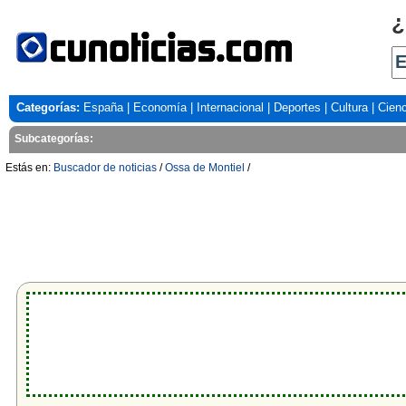
¿
Categorías:
España
|
Economía
|
Internacional
|
Deportes
|
Cultura
|
Cienc
Subcategorías:
Estás en:
Buscador de noticias
/
Ossa de Montiel
/