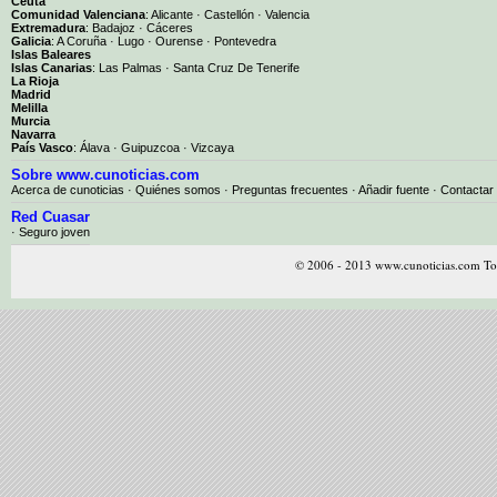
Ceuta
Comunidad Valenciana
:
Alicante
·
Castellón
·
Valencia
Extremadura
:
Badajoz
·
Cáceres
Galicia
:
A Coruña
·
Lugo
·
Ourense
·
Pontevedra
Islas Baleares
Islas Canarias
:
Las Palmas
·
Santa Cruz De Tenerife
La Rioja
Madrid
Melilla
Murcia
Navarra
País Vasco
:
Álava
·
Guipuzcoa
·
Vizcaya
Sobre www.cunoticias.com
Acerca de cunoticias
·
Quiénes somos
·
Preguntas frecuentes
·
Añadir fuente
·
Contactar
Red Cuasar
· Seguro joven
© 2006 - 2013 www.cunoticias.com Tod