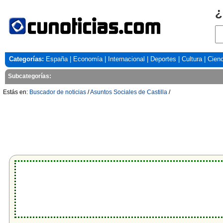
¿
Categorías:
España
|
Economía
|
Internacional
|
Deportes
|
Cultura
|
Cienc
Subcategorías:
Estás en:
Buscador de noticias
/
Asuntos Sociales de Castilla
/