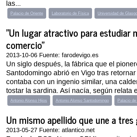
las...
Palacio de Oriente
Laboratorio de Física
Universidad de Glasg
"Un lugar atractivo para estudiar 
comercio"
2013-10-06 Fuente: farodevigo.es
Un siglo después, la fábrica que el pione
Santodomingo abrió en Vigo tras retornar
contaba con un ingenio similar, una calde
tostar la sardina. Así nacía, según relata el
Antonio Alonso Hijos
Antonio Alonso Santodomingo
Palacio de
Un mismo apellido que une a tres
2013-05-27 Fuente: atlantico.net