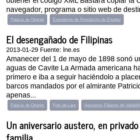
obtener el código XML Bastará copiar la
navegador, programa o sitio web de dest
Palacio de Oriente
Expediente de Regulación de Empleo
El desengañado de Filipinas
2013-01-29 Fuente: lne.es
Amanecer del 1 de mayo de 1898 sonó u
aguas de Cavite La Armada americana ha
primero e iba a seguir haciéndolo a place
barcos mandados por el almirante Patrici
apenas...
Palacio de Oriente
Polo de Lara
Agustinos Filipinos de Valladol
Un aniversario austero, en privado 
familia