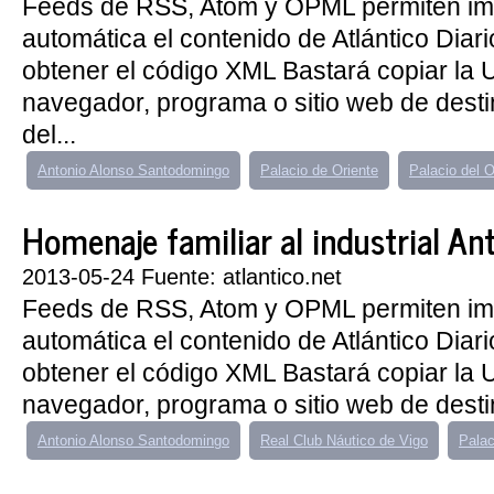
Feeds de RSS, Atom y OPML permiten im
automática el contenido de Atlántico Diar
obtener el código XML Bastará copiar la
navegador, programa o sitio web de des
del...
Antonio Alonso Santodomingo
Palacio de Oriente
Palacio del O
Homenaje familiar al industrial An
2013-05-24 Fuente: atlantico.net
Feeds de RSS, Atom y OPML permiten im
automática el contenido de Atlántico Diar
obtener el código XML Bastará copiar la
navegador, programa o sitio web de destin
Antonio Alonso Santodomingo
Real Club Náutico de Vigo
Palac