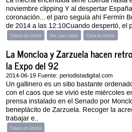
La mecha encendida tiene cuerda hasta 
noviembre clipping Y al despertar España
coronación... el paro seguía ahí Fermín B
de 2014 a las 12:10Cuando despertó, el p
Palacio de Oriente
Rey Juan Carlos
Plaza de Oriente
La Moncloa y Zarzuela hacen retr
la Expo del 92
2014-06-19 Fuente: periodistadigital.com
Un gallinero es un sitio bastante ordena
con el caos que se vivió este miércoles e
prensa instalado en el Senado por Monclo
beneplácito de Zarzuela. Recoger la acre
trabajar e..
Palacio de Oriente