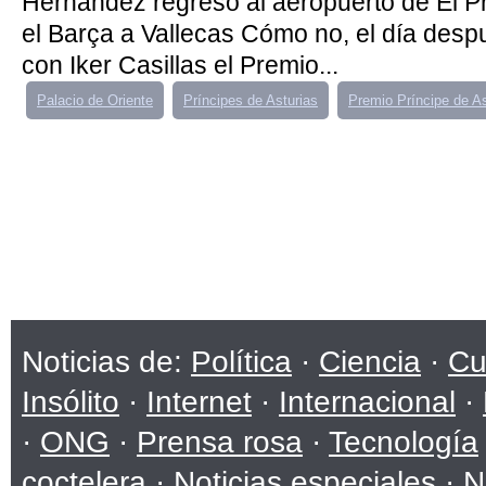
Hernández regresó al aeropuerto de El Pr
el Barça a Vallecas Cómo no, el día despu
con Iker Casillas el Premio...
Palacio de Oriente
Príncipes de Asturias
Premio Príncipe de As
Noticias de:
Política
·
Ciencia
·
Cu
Insólito
·
Internet
·
Internacional
·
·
ONG
·
Prensa rosa
·
Tecnología
coctelera
·
Noticias especiales
·
N