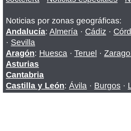
Noticias por zonas geográficas:
Andalucía
:
Almería
·
Cádiz
·
Cór
·
Sevilla
Aragón
:
Huesca
·
Teruel
·
Zarago
Asturias
Cantabria
Castilla y León
:
Ávila
·
Burgos
·
Soria
·
Valladolid
·
Zamora
Castilla-La Mancha
:
Albacete
·
C
Toledo
Cataluña
:
Barcelona
·
Girona
·
Ll