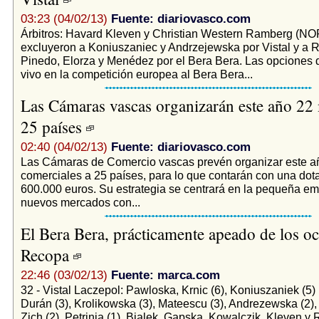
03:23 (04/02/13)
Fuente: diariovasco.com
Árbitros: Havard Kleven y Christian Western Ramberg (NO
excluyeron a Koniuszaniec y Andrzejewska por Vistal y a 
Pinedo, Elorza y Menédez por el Bera Bera. Las opciones 
vivo en la competición europea al Bera Bera...
Las Cámaras vascas organizarán este año 22 
25 países
02:40 (04/02/13)
Fuente: diariovasco.com
Las Cámaras de Comercio vascas prevén organizar este a
comerciales a 25 países, para lo que contarán con una dot
600.000 euros. Su estrategia se centrará en la pequeña em
nuevos mercados con...
El Bera Bera, prácticamente apeado de los oc
Recopa
22:46 (03/02/13)
Fuente: marca.com
32 - Vistal Laczepol: Pawloska, Krnic (6), Koniuszaniek (5)
Durán (3), Krolikowska (3), Mateescu (3), Andrezewska (2), 
Zich (2), Petrinja (1), Bialek, Gapska, Kowalczik. Kleven 