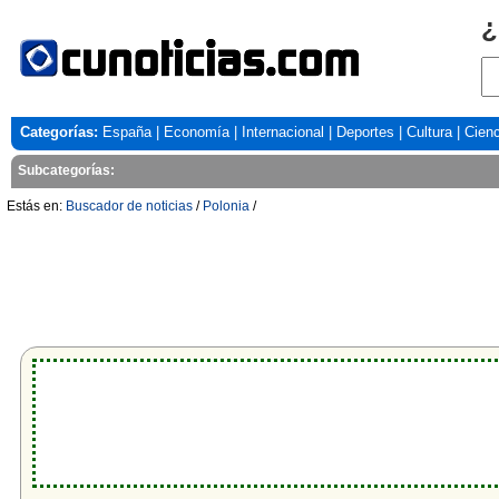
¿
Categorías:
España
|
Economía
|
Internacional
|
Deportes
|
Cultura
|
Cienc
Subcategorías:
Estás en:
Buscador de noticias
/
Polonia
/