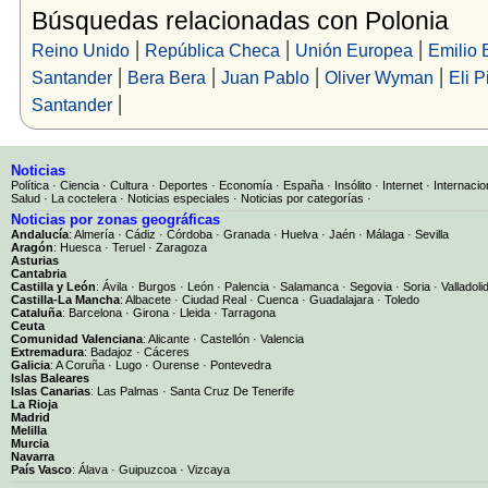
Búsquedas relacionadas con Polonia
|
|
|
Reino Unido
República Checa
Unión Europea
Emilio 
|
|
|
|
Santander
Bera Bera
Juan Pablo
Oliver Wyman
Eli 
|
Santander
Noticias
Política
·
Ciencia
·
Cultura
·
Deportes
·
Economía
·
España
·
Insólito
·
Internet
·
Internacio
Salud
·
La coctelera
·
Noticias especiales
·
Noticias por categorías
·
Noticias por zonas geográficas
Andalucía
:
Almería
·
Cádiz
·
Córdoba
·
Granada
·
Huelva
·
Jaén
·
Málaga
·
Sevilla
Aragón
:
Huesca
·
Teruel
·
Zaragoza
Asturias
Cantabria
Castilla y León
:
Ávila
·
Burgos
·
León
·
Palencia
·
Salamanca
·
Segovia
·
Soria
·
Valladoli
Castilla-La Mancha
:
Albacete
·
Ciudad Real
·
Cuenca
·
Guadalajara
·
Toledo
Cataluña
:
Barcelona
·
Girona
·
Lleida
·
Tarragona
Ceuta
Comunidad Valenciana
:
Alicante
·
Castellón
·
Valencia
Extremadura
:
Badajoz
·
Cáceres
Galicia
:
A Coruña
·
Lugo
·
Ourense
·
Pontevedra
Islas Baleares
Islas Canarias
:
Las Palmas
·
Santa Cruz De Tenerife
La Rioja
Madrid
Melilla
Murcia
Navarra
País Vasco
:
Álava
·
Guipuzcoa
·
Vizcaya