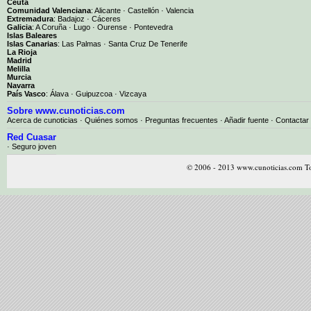
Ceuta
Comunidad Valenciana
:
Alicante
·
Castellón
·
Valencia
Extremadura
:
Badajoz
·
Cáceres
Galicia
:
A Coruña
·
Lugo
·
Ourense
·
Pontevedra
Islas Baleares
Islas Canarias
:
Las Palmas
·
Santa Cruz De Tenerife
La Rioja
Madrid
Melilla
Murcia
Navarra
País Vasco
:
Álava
·
Guipuzcoa
·
Vizcaya
Sobre www.cunoticias.com
Acerca de cunoticias
·
Quiénes somos
·
Preguntas frecuentes
·
Añadir fuente
·
Contactar
Red Cuasar
· Seguro joven
© 2006 - 2013 www.cunoticias.com To