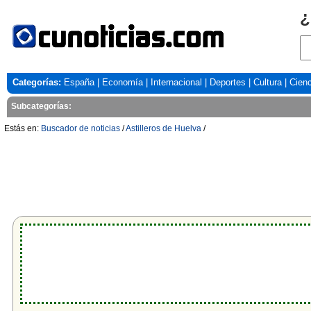
¿
Categorías:
España
|
Economía
|
Internacional
|
Deportes
|
Cultura
|
Cienc
Subcategorías:
Estás en:
Buscador de noticias
/
Astilleros de Huelva
/