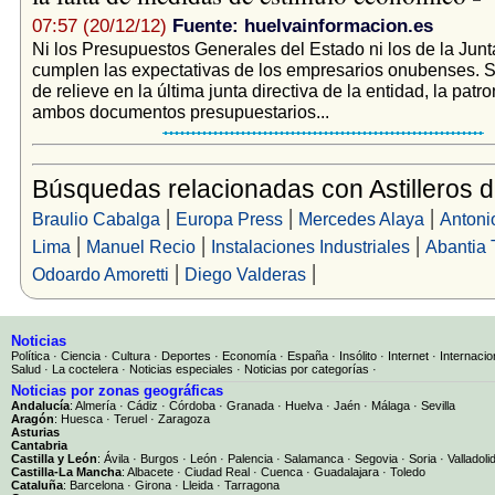
07:57 (20/12/12)
Fuente: huelvainformacion.es
Ni los Presupuestos Generales del Estado ni los de la Jun
cumplen las expectativas de los empresarios onubenses. 
de relieve en la última junta directiva de la entidad, la pat
ambos documentos presupuestarios...
Búsquedas relacionadas con Astilleros 
|
|
|
Braulio Cabalga
Europa Press
Mercedes Alaya
Antoni
|
|
|
Lima
Manuel Recio
Instalaciones Industriales
Abantia 
|
|
Odoardo Amoretti
Diego Valderas
Noticias
Política
·
Ciencia
·
Cultura
·
Deportes
·
Economía
·
España
·
Insólito
·
Internet
·
Internacio
Salud
·
La coctelera
·
Noticias especiales
·
Noticias por categorías
·
Noticias por zonas geográficas
Andalucía
:
Almería
·
Cádiz
·
Córdoba
·
Granada
·
Huelva
·
Jaén
·
Málaga
·
Sevilla
Aragón
:
Huesca
·
Teruel
·
Zaragoza
Asturias
Cantabria
Castilla y León
:
Ávila
·
Burgos
·
León
·
Palencia
·
Salamanca
·
Segovia
·
Soria
·
Valladoli
Castilla-La Mancha
:
Albacete
·
Ciudad Real
·
Cuenca
·
Guadalajara
·
Toledo
Cataluña
:
Barcelona
·
Girona
·
Lleida
·
Tarragona