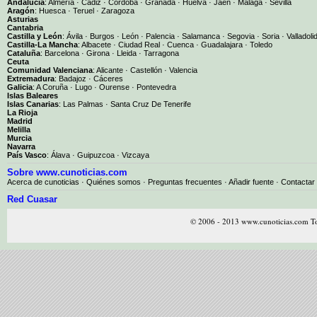
Andalucía
:
Almería
·
Cádiz
·
Córdoba
·
Granada
·
Huelva
·
Jaén
·
Málaga
·
Sevilla
Aragón
:
Huesca
·
Teruel
·
Zaragoza
Asturias
Cantabria
Castilla y León
:
Ávila
·
Burgos
·
León
·
Palencia
·
Salamanca
·
Segovia
·
Soria
·
Valladoli
Castilla-La Mancha
:
Albacete
·
Ciudad Real
·
Cuenca
·
Guadalajara
·
Toledo
Cataluña
:
Barcelona
·
Girona
·
Lleida
·
Tarragona
Ceuta
Comunidad Valenciana
:
Alicante
·
Castellón
·
Valencia
Extremadura
:
Badajoz
·
Cáceres
Galicia
:
A Coruña
·
Lugo
·
Ourense
·
Pontevedra
Islas Baleares
Islas Canarias
:
Las Palmas
·
Santa Cruz De Tenerife
La Rioja
Madrid
Melilla
Murcia
Navarra
País Vasco
:
Álava
·
Guipuzcoa
·
Vizcaya
Sobre www.cunoticias.com
Acerca de cunoticias
·
Quiénes somos
·
Preguntas frecuentes
·
Añadir fuente
·
Contactar
Red Cuasar
© 2006 - 2013 www.cunoticias.com To