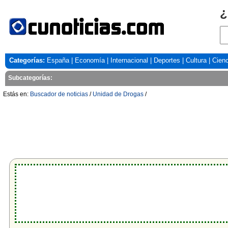
¿
Categorías:
España
|
Economía
|
Internacional
|
Deportes
|
Cultura
|
Cienc
Subcategorías:
Estás en:
Buscador de noticias
/
Unidad de Drogas
/