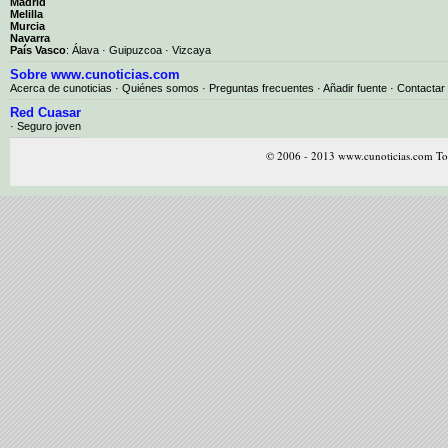
Madrid
Melilla
Murcia
Navarra
País Vasco
:
Álava
·
Guipuzcoa
·
Vizcaya
Sobre www.cunoticias.com
Acerca de cunoticias
·
Quiénes somos
·
Preguntas frecuentes
·
Añadir fuente
·
Contactar
Red Cuasar
· Seguro joven
© 2006 - 2013 www.cunoticias.com Tod