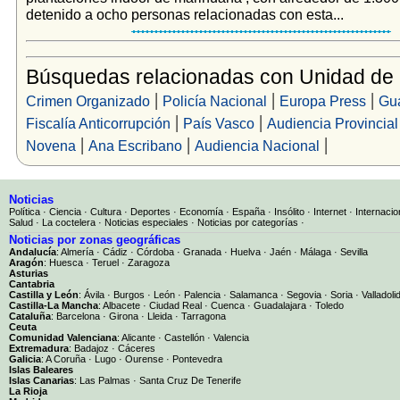
detenido a ocho personas relacionadas con esta...
Búsquedas relacionadas con Unidad de
|
|
|
Crimen Organizado
Policía Nacional
Europa Press
Gua
|
|
Fiscalía Anticorrupción
País Vasco
Audiencia Provincial
|
|
|
Novena
Ana Escribano
Audiencia Nacional
Noticias
Política
·
Ciencia
·
Cultura
·
Deportes
·
Economía
·
España
·
Insólito
·
Internet
·
Internacio
Salud
·
La coctelera
·
Noticias especiales
·
Noticias por categorías
·
Noticias por zonas geográficas
Andalucía
:
Almería
·
Cádiz
·
Córdoba
·
Granada
·
Huelva
·
Jaén
·
Málaga
·
Sevilla
Aragón
:
Huesca
·
Teruel
·
Zaragoza
Asturias
Cantabria
Castilla y León
:
Ávila
·
Burgos
·
León
·
Palencia
·
Salamanca
·
Segovia
·
Soria
·
Valladoli
Castilla-La Mancha
:
Albacete
·
Ciudad Real
·
Cuenca
·
Guadalajara
·
Toledo
Cataluña
:
Barcelona
·
Girona
·
Lleida
·
Tarragona
Ceuta
Comunidad Valenciana
:
Alicante
·
Castellón
·
Valencia
Extremadura
:
Badajoz
·
Cáceres
Galicia
:
A Coruña
·
Lugo
·
Ourense
·
Pontevedra
Islas Baleares
Islas Canarias
:
Las Palmas
·
Santa Cruz De Tenerife
La Rioja