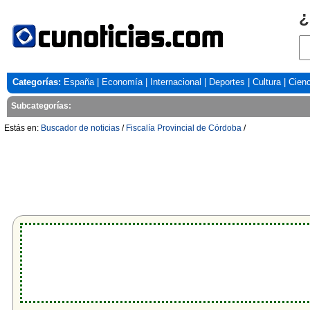
¿
Categorías:
España
|
Economía
|
Internacional
|
Deportes
|
Cultura
|
Cienc
Subcategorías:
Estás en:
Buscador de noticias
/
Fiscalía Provincial de Córdoba
/