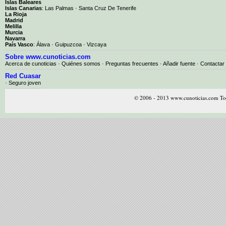
Islas Baleares
Islas Canarias
:
Las Palmas
·
Santa Cruz De Tenerife
La Rioja
Madrid
Melilla
Murcia
Navarra
País Vasco
:
Álava
·
Guipuzcoa
·
Vizcaya
Sobre www.cunoticias.com
Acerca de cunoticias
·
Quiénes somos
·
Preguntas frecuentes
·
Añadir fuente
·
Contactar
Red Cuasar
· Seguro joven
© 2006 - 2013 www.cunoticias.com Tod