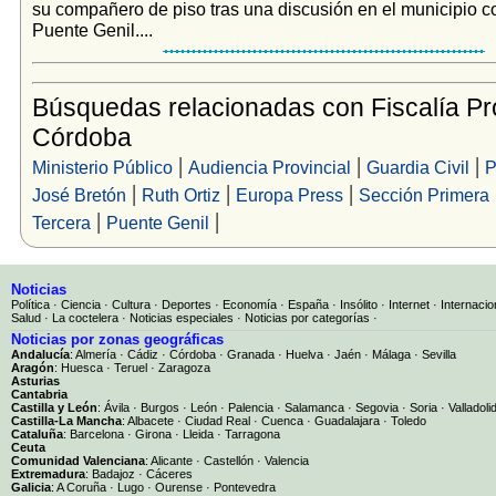
su compañero de piso tras una discusión en el municipio 
Puente Genil....
Búsquedas relacionadas con Fiscalía Pro
Córdoba
|
|
|
Ministerio Público
Audiencia Provincial
Guardia Civil
P
|
|
|
José Bretón
Ruth Ortiz
Europa Press
Sección Primera
|
|
Tercera
Puente Genil
Noticias
Política
·
Ciencia
·
Cultura
·
Deportes
·
Economía
·
España
·
Insólito
·
Internet
·
Internacio
Salud
·
La coctelera
·
Noticias especiales
·
Noticias por categorías
·
Noticias por zonas geográficas
Andalucía
:
Almería
·
Cádiz
·
Córdoba
·
Granada
·
Huelva
·
Jaén
·
Málaga
·
Sevilla
Aragón
:
Huesca
·
Teruel
·
Zaragoza
Asturias
Cantabria
Castilla y León
:
Ávila
·
Burgos
·
León
·
Palencia
·
Salamanca
·
Segovia
·
Soria
·
Valladoli
Castilla-La Mancha
:
Albacete
·
Ciudad Real
·
Cuenca
·
Guadalajara
·
Toledo
Cataluña
:
Barcelona
·
Girona
·
Lleida
·
Tarragona
Ceuta
Comunidad Valenciana
:
Alicante
·
Castellón
·
Valencia
Extremadura
:
Badajoz
·
Cáceres
Galicia
:
A Coruña
·
Lugo
·
Ourense
·
Pontevedra