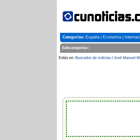
Categorías:
España
|
Economía
|
Internac
Subcategorías:
Estás en:
Buscador de noticias
/
José Manuel M