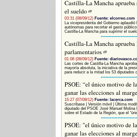
Castilla-La Mancha aprueba r
el sueldo
03:31 (08/09/12)
Fuente: elcorreo.com
La vicepresidenta del Gobierno aplaudi
autónomas para recortar el gasto público,
Castilla-La Mancha para suprimir el suel
Castilla-La Mancha aprueba l
parlamentarios
01:08 (08/09/12)
Fuente: diariovasco.
Las cortes de Castilla-La Mancha aprobar
mayoría absoluta, la iniciativa de la pr
para reducir a la mitad los 53 diputados d
PSOE: “el único motivo de la
ganar las elecciones al marg
15:27 (07/09/12)
Fuente: lacerca.com
Suscríbase | Versión móvil | Última modi
diputado del PSOE José Manuel Molina ha
sobre el Estado de la Región, que el “úni
PSOE: "el único motivo de la
ganar las elecciones al marg