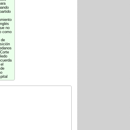
para
uando
partido
amiento
Inglés
que no
do como
 de
sición
ledanos
 Corte
oledo
ecuerda
 el
 de
no
pital