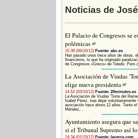
Noticias de Jos
El Palacio de Congresos se es
polémicas
15:38 (06/10/12)
Fuente: abc.es
Han pasado unos trece años de obras, d
financieros, lo que ha originado paraliz
de Congresos «Greco» de Toledo. Pero co
La Asociación de Viudas 'To
elige nueva presidenta
14:52 (03/10/12)
Fuente: 20minutos.es
La Asociación de Viudas 'Torre del Rame
Isabel Pérez, tras dejar voluntariamente
asociación hace ahora 12 años. Tanto el
Méndez,...
Ayuntamiento asegura que sa
si el Tribunal Supremo así l
14:34 (01/10/12)
Fuente: lacerca.com