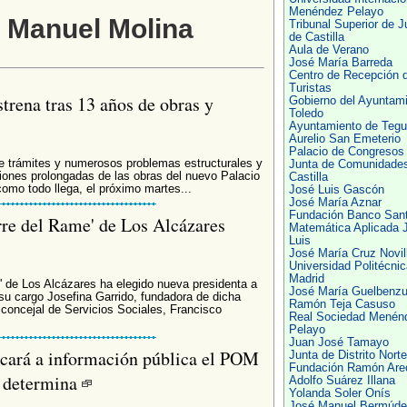
Menéndez Pelayo
é Manuel Molina
Tribunal Superior de J
de Castilla
Aula de Verano
José María Barreda
Centro de Recepción 
Turistas
trena tras 13 años de obras y
Gobierno del Ayuntami
Toledo
Ayuntamiento de Tegu
Aurelio San Emeterio
Palacio de Congresos
e trámites y numerosos problemas estructurales y
Junta de Comunidade
aciones prolongadas de las obras del nuevo Palacio
Castilla
mo todo llega, el próximo martes...
José Luis Gascón
José María Aznar
Fundación Banco San
rre del Rame' de Los Alcázares
Matemática Aplicada 
Luis
José María Cruz Novil
Universidad Politécnic
Madrid
' de Los Alcázares ha elegido nueva presidenta a
José María Guelbenz
 su cargo Josefina Garrido, fundadora de dicha
Ramón Teja Casuso
 concejal de Servicios Sociales, Francisco
Real Sociedad Menén
Pelayo
Juan José Tamayo
cará a información pública el POM
Junta de Distrito Norte
Fundación Ramón Are
o determina
Adolfo Suárez Illana
Yolanda Soler Onís
José Manuel Bermúde