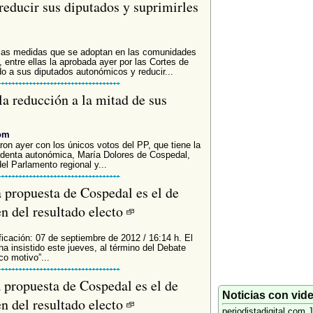
educir sus diputados y suprimirles
ó las medidas que se adoptan en las comunidades
 entre ellas la aprobada ayer por las Cortes de
do a sus diputados autonómicos y reducir...
a reducción a la mitad de sus
com
on ayer con los únicos votos del PP, que tiene la
esidenta autonómica, María Dolores de Cospedal,
el Parlamento regional y...
 propuesta de Cospedal es el de
en del resultado electo
ficación: 07 de septiembre de 2012 / 16:14 h. El
 insistido este jueves, al término del Debate
co motivo”...
 propuesta de Cospedal es el de
Noticias con vid
en del resultado electo
periodistadigital.com
J