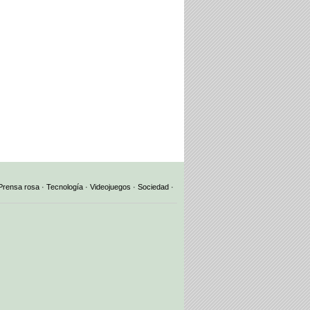
Prensa rosa
·
Tecnología
·
Videojuegos
·
Sociedad
·