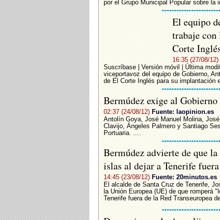
por el Grupo Municipal Popular sobre la i
El equipo d
trabaje con
Corte Inglé
16:35 (27/08/12)
Suscríbase | Versión móvil | Última modi
viceportavoz del equipo de Gobierno, An
de El Corte Inglés para su implantación 
Bermúdez exige al Gobierno 
02:37 (24/08/12)
Fuente: laopinion.es
Antolín Goya, José Manuel Molina, Jos
Clavijo, Ángeles Palmero y Santiago Sesé
Portuaria. ....
Bermúdez advierte de que la 
islas al dejar a Tenerife fue
14:45 (23/08/12)
Fuente: 20minutos.es
El alcalde de Santa Cruz de Tenerife, J
la Unión Europea (UE) de que romperá "los
Tenerife fuera de la Red Transeuropea de