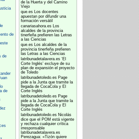
de la Huerta y del Camino
Viejo
usticia
que.es
Los docentes
apuestan por difundir una
formación versátil
de
canariasahora.es
Los
alcaldes de la provincia
ento de
tinerfeña prefieren las Letras
a las Ciencias
este
que.es
Los alcaldes de la
provincia tinerfeña prefieren
las Letras a las Ciencias
s de
latribunadetalavera.es
‘El
Corte Inglés’ excluye de su
plan de expansión el proyecto
de Toledo
tander
latribunadetoledo.es
Page
Juan
pide a la Junta que tramite la
lo
llegada de CocaCola y El
a de
Corte Inglés
latribunadetoledo.es
Page
u
pide a la Junta que tramite la
llegada de CocaCola y El
dez
Corte Inglés
latribunadetoledo.es
Nicolás
dice que el POM está vigente
y rechaza cualquier crítica
ces
irresponsable
latribunadetalavera.es
Perezagua: «Tizón quiere
z