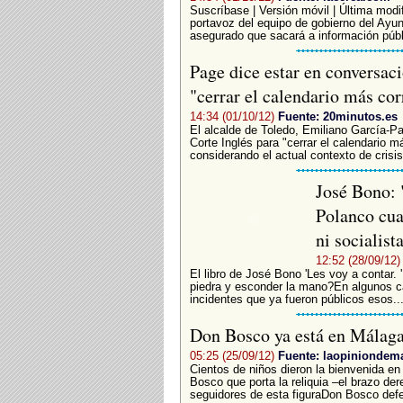
Suscríbase | Versión móvil | Última modif
portavoz del equipo de gobierno del Ayu
asegurado que sacará a información públ
Page dice estar en conversaci
"cerrar el calendario más co
14:34 (01/10/12)
Fuente: 20minutos.es
El alcalde de Toledo, Emiliano García-P
Corte Inglés para "cerrar el calendario m
considerando el actual contexto de crisi
José Bono: "
Polanco cua
ni socialist
12:52 (28/09/12)
El libro de José Bono 'Les voy a contar. '
piedra y esconder la mano?En algunos ca
incidentes que ya fueron públicos esos..
Don Bosco ya está en Málag
05:25 (25/09/12)
Fuente: laopiniondem
Cientos de niños dieron la bienvenida en
Bosco que porta la reliquia –el brazo de
seguidores de esta figuraDon Bosco defe