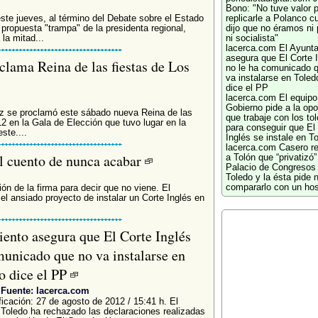
Bono: "No tuve valor 
te jueves, al término del Debate sobre el Estado
replicarle a Polanco c
 propuesta "trampa" de la presidenta regional,
dijo que no éramos ni 
la mitad...
ni socialista"
lacerca.com
El Ayunt
asegura que El Corte 
lama Reina de las fiestas de Los
no le ha comunicado 
va instalarse en Tole
dice el PP
lacerca.com
El equipo
Gobierno pide a la opo
z se proclamó este sábado nueva Reina de las
que trabaje con los to
 en la Gala de Elección que tuvo lugar en la
para conseguir que El
ste....
Inglés se instale en T
lacerca.com
Casero r
el cuento de nunca acabar
a Tolón que “privatizó”
Palacio de Congresos
Toledo y la ésta pide 
compararlo con un hos
n de la firma para decir que no viene. El
l ansiado proyecto de instalar un Corte Inglés en
ento asegura que El Corte Inglés
municado que no va instalarse en
o dice el PP
Fuente: lacerca.com
ficación: 27 de agosto de 2012 / 15:41 h. El
Toledo ha rechazado las declaraciones realizadas