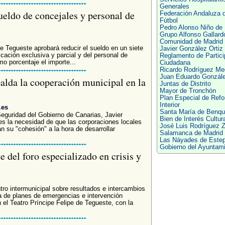
Generales
ueldo de concejales y personal de
Federación Andaluza 
Fútbol
Pedro Alonso Niño de
Grupo Alfonso Gallard
Comunidad de Madrid
 Tegueste aprobará reducir el sueldo en un siete
Javier González Ortiz
cación exclusiva y parcial y del personal de
Reglamento de Partici
o porcentaje el importe...
Ciudadana
Ricardo Rodríguez Med
Juan Eduardo Gonzál
alda la cooperación municipal en la
Juntas de Distrito
Mayor de Tronchón
Plan Especial de Ref
Interior
.es
Santa María de Benqu
guridad del Gobierno de Canarias, Javier
Bien de Interés Cultura
es la necesidad de que las corporaciones locales
José Luis Rodríguez Z
 su "cohesión" a la hora de desarrollar
Salamanca de Madrid
Las Náyades de Este
Gobierno del Ayuntam
 del foro especializado en crisis y
ro intermunicipal sobre resultados e intercambios
a de planes de emergencias e intervención
 el Teatro Príncipe Felipe de Tegueste, con la