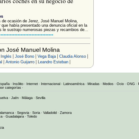
arios coches en su negocio de
es
os de ocasión de Jerez, José Manuel Molina,
 que había presentado una denuncia oficial en la
 le sustrajo numerosas piezas y recambios de...
on José Manuel Molina
|
|
|
|
 Inglés
José Bono
Vega Baja
Claudia Alonso
|
|
|
al
Antonio Guijarro
Leandro Esteban
España
·
Insólito
·
Internet
·
Internacional
·
Latinoamérica
·
Miradas
·
Medios
·
Ocio
·
ONG
·
por categorías
·
uelva
·
Jaén
·
Málaga
·
Sevilla
alamanca
·
Segovia
·
Soria
·
Valladolid
·
Zamora
ca
·
Guadalajara
·
Toledo
cia