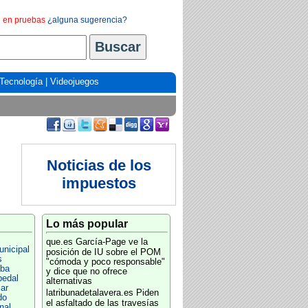
en pruebas
¿alguna sugerencia?
Tecnología
|
Videojuegos
Noticias de los
impuestos
Lo más popular
que.es
García-Page ve la
nicipal
posición de IU sobre el POM
s
"cómoda y poco responsable"
aba
y dice que no ofrece
pedal
alternativas
ar
latribunadetalavera.es
Piden
do
el asfaltado de las travesías
nal