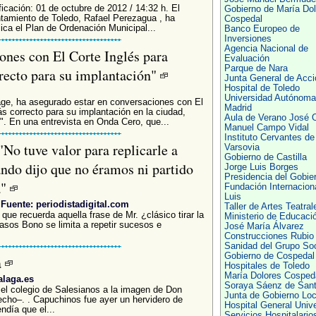
icación: 01 de octubre de 2012 / 14:32 h. El
Gobierno de María Dol
ntamiento de Toledo, Rafael Perezagua , ha
Cospedal
ica el Plan de Ordenación Municipal...
Banco Europeo de
Inversiones
Agencia Nacional de
ones con El Corte Inglés para
Evaluación
Parque de Nara
rrecto para su implantación"
Junta General de Acci
Hospital de Toledo
Universidad Autónoma
age, ha asegurado estar en conversaciones con El
Madrid
ás correcto para su implantación en la ciudad,
Aula de Verano José 
s". En una entrevista en Onda Cero, que...
Manuel Campo Vidal
Instituto Cervantes de
No tuve valor para replicarle a
Varsovia
Gobierno de Castilla
ndo dijo que no éramos ni partido
Jorge Luis Borges
Presidencia del Gobie
a"
Fundación Internacion
Luis
Fuente: periodistadigital.com
Taller de Artes Teatral
 que recuerda aquella frase de Mr. ¿clásico tirar la
Ministerio de Educaci
sos Bono se limita a repetir sucesos e
José María Álvarez
.
Construcciones Rubio
Sanidad del Grupo Soc
Gobierno de Cospedal
a
Hospitales de Toledo
María Dolores Cosped
alaga.es
Soraya Sáenz de San
 el colegio de Salesianos a la imagen de Don
Junta de Gobierno Loc
recho–. . Capuchinos fue ayer un hervidero de
Hospital General Unive
ndía que el...
Servicios Hospitalario