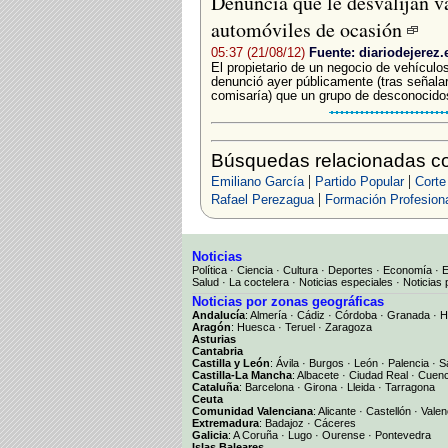
Denuncia que le desvalijan v
automóviles de ocasión
05:37 (21/08/12)
Fuente: diariodejerez.
El propietario de un negocio de vehícul
denunció ayer públicamente (tras señalar
comisaría) que un grupo de desconocidos
Búsquedas relacionadas c
|
|
Emiliano García
Partido Popular
Corte
|
Rafael Perezagua
Formación Profesion
Noticias
Política
·
Ciencia
·
Cultura
·
Deportes
·
Economía
·
Salud
·
La coctelera
·
Noticias especiales
·
Noticias 
Noticias por zonas geográficas
Andalucía
:
Almería
·
Cádiz
·
Córdoba
·
Granada
·
H
Aragón
:
Huesca
·
Teruel
·
Zaragoza
Asturias
Cantabria
Castilla y León
:
Ávila
·
Burgos
·
León
·
Palencia
·
S
Castilla-La Mancha
:
Albacete
·
Ciudad Real
·
Cuen
Cataluña
:
Barcelona
·
Girona
·
Lleida
·
Tarragona
Ceuta
Comunidad Valenciana
:
Alicante
·
Castellón
·
Valen
Extremadura
:
Badajoz
·
Cáceres
Galicia
:
A Coruña
·
Lugo
·
Ourense
·
Pontevedra
Islas Baleares