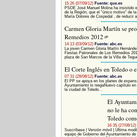
15:26 (07/09/12)
Fuente: que.es
PSOE José Manuel Molina ha insistido es
de la Región, que el "único motivo" de la
María Dolores de Cospedal , de reducir a 
Carmen Gloria Martín se proc
Remedios 2012
14:13 (03/09/12)
Fuente: abc.es
La joven Carmen Gloria Martín Hernánde
Fiestas Patronales de Los Remedios 2012
plaza de San Marcos de la Villa de Tegue
El Corte Inglés en Toledo o 
07:31 (28/08/12)
Fuente: abc.es
El PP se apoya en los planes de expansió
Ayuntamiento lo niegaNuevo capítulo en e
la ciudad de Toledo...
El Ayuntami
no le ha co
Toledo com
16:35 (27/08/12)
Suscríbase | Versión móvil | Última modi
equipo de Gobierno del Ayuntamiento de 