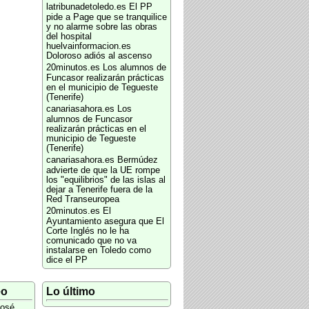
latribunadetoledo.es
El PP
pide a Page que se tranquilice
y no alarme sobre las obras
del hospital
huelvainformacion.es
Doloroso adiós al ascenso
20minutos.es
Los alumnos de
Funcasor realizarán prácticas
en el municipio de Tegueste
(Tenerife)
canariasahora.es
Los
alumnos de Funcasor
realizarán prácticas en el
municipio de Tegueste
(Tenerife)
canariasahora.es
Bermúdez
advierte de que la UE rompe
los "equilibrios" de las islas al
dejar a Tenerife fuera de la
Red Transeuropea
20minutos.es
El
Ayuntamiento asegura que El
Corte Inglés no le ha
comunicado que no va
instalarse en Toledo como
dice el PP
eo
Lo último
osé