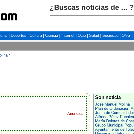
¿Buscas noticias de ... ?
ional
|
Deportes
|
Cultura
|
Ciencia
|
Internet
|
Ocio
|
Salud
|
Sociedad
|
ONG
|
olina
/
Son noticia
José Manuel Molina
Plan de Ordenación Mu
Junta de Comunidade
Anuncios:
Alfredo Pérez Rubalc
María Dolores de Cos
Grupo Municipal Popul
Ayuntamiento de Tole
Universidad Internacio