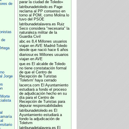
parar la ciudad de Toledo»
ores de
latribunadetoledo.es
Page
reclama al PP consenso en
torno al POM, como Molina lo
tuvo del PSOE
latribunadetalavera.es
Ruiz
Seco considera "necesaria" la
onistas
naturaleza militar de la
Guardia Civil
 de
abc.es
8,4 Millones usuarios
viajan en AVE Madrid-Toledo
Ortega
desde que nació hace 6 años
diariosur.es
Millones usuarios
viajan en AVE
que.es
El alcalde de Toledo
no tiene constatación formal
rno
de que el Centro de
al Jorge
Recepción de Turistas
'Toletvm' haya cerrado
es
lacerca.com
El Ayuntamiento
ón
estudiará a fondo el proceso
de adjudicación hecho en su
 Morte
día para el Centro de
ialista
Recepción de Turistas para
depurar responsabilidades
latribunadetoledo.es
El
al
Ayuntamiento estudiará a
tamaría
fondo la adjudicación de
al
Toletvm
rsitario
latribunadetalavera.es
El
s