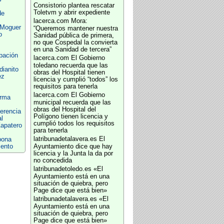
Consistorio plantea rescatar
Toletvm y abrir expediente
de
lacerca.com
Mora:
 Moguer
“Queremos mantener nuestra
o
Sanidad pública de primera,
no que Cospedal la convierta
en una Sanidad de tercera”
pación
lacerca.com
El Gobierno
toledano recuerda que las
ianito
obras del Hospital tienen
ez
licencia y cumplió “todos” los
requisitos para tenerla
lacerca.com
El Gobierno
orma
municipal recuerda que las
obras del Hospital del
erencia
Polígono tienen licencia y
l
cumplió todos los requisitos
apatero
para tenerla
latribunadetalavera.es
El
pona
iento
Ayuntamiento dice que hay
licencia y la Junta la da por
no concedida
latribunadetoledo.es
«El
Ayuntamiento está en una
situación de quiebra, pero
Page dice que está bien»
latribunadetalavera.es
«El
Ayuntamiento está en una
situación de quiebra, pero
Page dice que está bien»