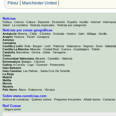
|
|
Pérez
Manchester United
Noticias
Política
·
Ciencia
·
Cultura
·
Deportes
·
Economía
·
España
·
Insólito
·
Internet
·
Internacio
Salud
·
La coctelera
·
Noticias especiales
·
Noticias por categorías
·
Noticias por zonas geográficas
Andalucía
:
Almería
·
Cádiz
·
Córdoba
·
Granada
·
Huelva
·
Jaén
·
Málaga
·
Sevilla
Aragón
:
Huesca
·
Teruel
·
Zaragoza
Asturias
Cantabria
Castilla y León
:
Ávila
·
Burgos
·
León
·
Palencia
·
Salamanca
·
Segovia
·
Soria
·
Valladoli
Castilla-La Mancha
:
Albacete
·
Ciudad Real
·
Cuenca
·
Guadalajara
·
Toledo
Cataluña
:
Barcelona
·
Girona
·
Lleida
·
Tarragona
Ceuta
Comunidad Valenciana
:
Alicante
·
Castellón
·
Valencia
Extremadura
:
Badajoz
·
Cáceres
Galicia
:
A Coruña
·
Lugo
·
Ourense
·
Pontevedra
Islas Baleares
Islas Canarias
:
Las Palmas
·
Santa Cruz De Tenerife
La Rioja
Madrid
Melilla
Murcia
Navarra
País Vasco
:
Álava
·
Guipuzcoa
·
Vizcaya
Sobre www.cunoticias.com
Acerca de cunoticias
·
Quiénes somos
·
Preguntas frecuentes
·
Añadir fuente
·
Contactar
Red Cuasar
· Seguro joven