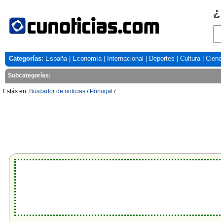
¿
Categorías:
España
|
Economía
|
Internacional
|
Deportes
|
Cultura
|
Cienc
Subcategorías:
Estás en:
Buscador de noticias
/
Portugal
/