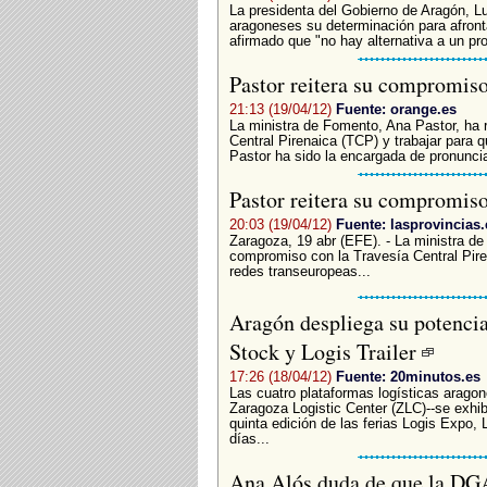
La presidenta del Gobierno de Aragón, Lu
aragoneses su determinación para afront
afirmado que "no hay alternativa a un pr
Pastor reitera su compromiso
21:13 (19/04/12)
Fuente: orange.es
La ministra de Fomento, Ana Pastor, ha 
Central Pirenaica (TCP) y trabajar para 
Pastor ha sido la encargada de pronunciar
Pastor reitera su compromis
20:03 (19/04/12)
Fuente: lasprovincias.
Zaragoza, 19 abr (EFE). - La ministra de
compromiso con la Travesía Central Piren
redes transeuropeas...
Aragón despliega su potencia
Stock y Logis Trailer
17:26 (18/04/12)
Fuente: 20minutos.es
Las cuatro plataformas logísticas ar
Zaragoza Logistic Center (ZLC)--se exhib
quinta edición de las ferias Logis Expo, 
días...
Ana Alós duda de que la DGA