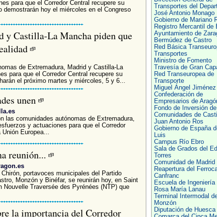
es para que el Corredor Central recupere su
Transportes del Depa
lo demostrarán hoy el miércoles en el Congreso
José Antonio Monago
Gobierno de Mariano 
Registro Mercantil de 
 y Castilla-La Mancha piden que
Ayuntamiento de Zara
Bermúdez de Castro
realidad
Red Básica Transeuro
Transportes
Ministro de Fomento
nomas de Extremadura, Madrid y Castilla-La
Travesía de Gran Cap
s para que el Corredor Central recupere su
Red Transeuropea de
harán el próximo martes y miércoles, 5 y 6...
Transporte
Miguel Ángel Jiménez
Confederación de
ades unen
Empresarios de Aragó
Fondo de Inversión de
lla.es
Comunidades de Casti
 con las comunidades autónomas de Extremadura,
Juan Antonio Ros
esfuerzos y actuaciones para que el Corredor
Gobierno de España d
a Unión Europea...
Luis
Campus Río Ebro
Sala de Grados del Edi
na reunión...
Torres
Comunidad de Madrid
ragon.es
Reapertura del Ferrocar
 Chirón, portavoces municipales del Partido
Canfranc
tro, Monzón y Binéfar, se reunirán hoy, en Saint
Escuela de Ingeniería
ón Nouvelle Traversée des Pyrénées (NTP) que
Rosa María Lanau
Terminal Intermodal d
Monzón
re la importancia del Corredor
Diputación de Huesca
Comarca del Cinca Me