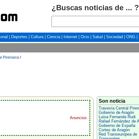
¿Buscas noticias de ... ?
ional
|
Deportes
|
Cultura
|
Ciencia
|
Internet
|
Ocio
|
Salud
|
Sociedad
|
ONG
|
l Pirenaica
/
Son noticia
Travesía Central Piren
Gobierno de Aragón
Luisa Fernanda Rudi
Anuncios:
Rafael Fernández de A
Gobierno de España
Cortes de Aragón
Red Transeuropea de
Transportes