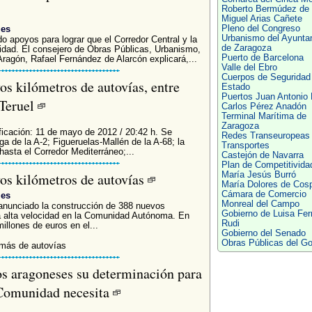
Roberto Bermúdez de 
Miguel Arias Cañete
.es
Pleno del Congreso
Urbanismo del Ayunta
 apoyos para lograr que el Corredor Central y la
de Zaragoza
lidad. El consejero de Obras Públicas, Urbanismo,
Puerto de Barcelona
ragón, Rafael Fernández de Alarcón explicará,...
Valle del Ebro
Cuerpos de Seguridad 
s kilómetros de autovías, entre
Estado
Puertos Juan Antonio
 Teruel
Carlos Pérez Anadón
Terminal Marítima de
Zaragoza
ficación: 11 de mayo de 2012 / 20:42 h. Se
Redes Transeuropeas
a de la A-2; Figueruelas-Mallén de la A-68; la
Transportes
asta el Corredor Mediterráneo;...
Castejón de Navarra
Plan de Competitivida
os kilómetros de autovías
María Jesús Burró
María Dolores de Cos
Cámara de Comercio
.es
Monreal del Campo
anunciado la construcción de 388 nuevos
Gobierno de Luisa Fe
la alta velocidad en la Comunidad Autónoma. En
Rudi
illones de euros en el...
Gobierno del Senado
Obras Públicas del Go
 más de autovías
os aragoneses su determinación para
a Comunidad necesita