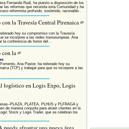
isa Fernanda Rudi, ha puesto a disposición de los
ar las reformas que necesita esta Comunidad y ha
oceso reformista profundo, sostenido, razonable...
 con la Travesía Central Pirenaica
reiterado hoy su compromiso con la Travesía
que se incorpore a las redes transeuropeas. Ana
 la conferencia de honor del...
o con la
es
 Fomento, Ana Pastor, ha reiterado hoy su
aica (TCP) y trabajar para que se incorpore a las
l logístico en Logis Expo, Logis
agonesas--PLAZA, PLATEA, PLHUS y PLFRAGA y
en de manera conjunta para atraer clientes en la
Logic Stock y Logis Trailer, que se celebran los
 pueda afrontar una nueva área