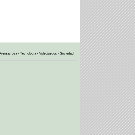
Prensa rosa
·
Tecnología
·
Videojuegos
·
Sociedad
·