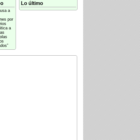
eo
Lo último
usa a
ones por
rios
itica a
las
olas
os
ados”