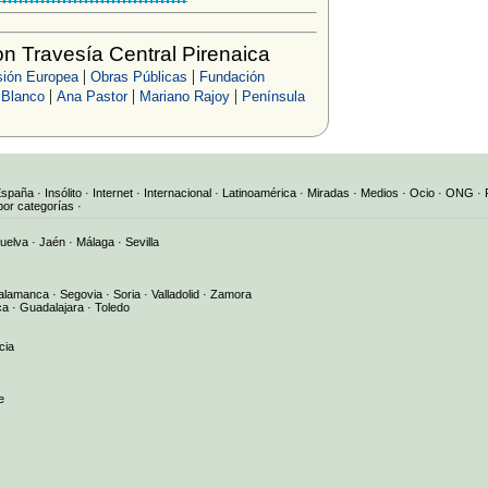
n Travesía Central Pirenaica
|
|
ión Europea
Obras Públicas
Fundación
|
|
|
 Blanco
Ana Pastor
Mariano Rajoy
Península
España
·
Insólito
·
Internet
·
Internacional
·
Latinoamérica
·
Miradas
·
Medios
·
Ocio
·
ONG
·
por categorías
·
uelva
·
Jaén
·
Málaga
·
Sevilla
alamanca
·
Segovia
·
Soria
·
Valladolid
·
Zamora
ca
·
Guadalajara
·
Toledo
cia
e