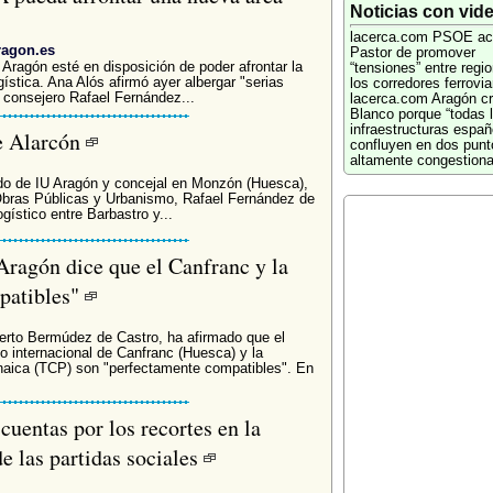
Noticias con vid
lacerca.com
PSOE ac
ragon.es
Pastor de promover
Aragón esté en disposición de poder afrontar la
“tensiones” entre regi
ística. Ana Alós afirmó ayer albergar "serias
los corredores ferrovia
 consejero Rafael Fernández...
lacerca.com
Aragón cr
Blanco porque “todas 
infraestructuras españ
e Alarcón
confluyen en dos punt
altamente congestion
ado de IU Aragón y concejal en Monzón (Huesca),
Obras Públicas y Urbanismo, Rafael Fernández de
gístico entre Barbastro y...
Aragón dice que el Canfranc y la
patibles"
erto Bermúdez de Castro, ha afirmado que el
io internacional de Canfranc (Huesca) y la
enaica (TCP) son "perfectamente compatibles". En
uentas por los recortes en la
e las partidas sociales