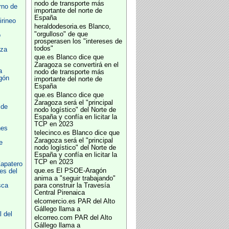
nodo de transporte más
rno de
importante del norte de
España
irineo
heraldodesoria.es
Blanco,
"orgulloso" de que
o
prosperasen los "intereses de
todos"
oza
que.es
Blanco dice que
Zaragoza se convertirá en el
a
nodo de transporte más
gón
importante del norte de
España
que.es
Blanco dice que
Zaragoza será el "principal
 de
nodo logístico" del Norte de
España y confía en licitar la
TCP en 2023
nes
telecinco.es
Blanco dice que
Zaragoza será el "principal
e
nodo logístico" del Norte de
España y confía en licitar la
TCP en 2023
apatero
que.es
El PSOE-Aragón
es del
anima a "seguir trabajando"
sca
para construir la Travesía
Central Pirenaica
elcomercio.es
PAR del Alto
Gállego llama a
 del
elcorreo.com
PAR del Alto
Gállego llama a