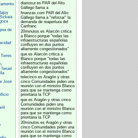
diariosur.es
PAR del Alto
rtamento
Gállego llama a
Rajoy
finanzas.com
PAR del Alto
Bizkaia
Gállego llama a "reforzar" la
goza
demanda de reapertura del
Canfranc
pea de
20minutos.es
Alarcón critica
a Blanco porque "todas las
infraestructuras españolas
acidad
confluyen en dos puntos
altamente congestionados"
que.es
Alarcón critica a
 Torres
Blanco porque "todas las
infraestructuras españolas
n
confluyen en dos puntos
 Teruel
altamente congestionados"
lla
telecinco.es
Aragón y otras
e José
cinco Comunidades piden una
reunión con el ministro Blanco
para que se mantenga como
ficio
prioritaria la TCP
que.es
Aragón y otras cinco
Comunidades piden una
ril
reunión con el ministro Blanco
para que se mantenga como
prioritaria la TCP
20minutos.es
Aragón y otras
e
cinco Comunidades piden una
reunión con el ministro Blanco
para que se mantenga como
dio