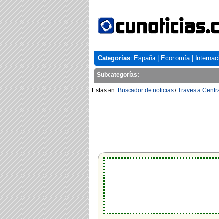
Categorías:
España
|
Economía
|
Internac
Subcategorías:
Estás en:
Buscador de noticias
/
Travesía Centra