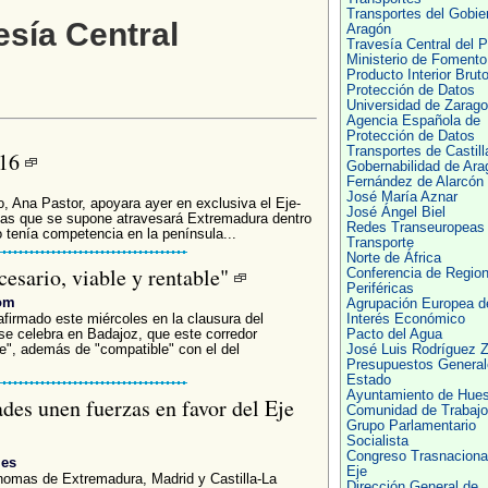
Transportes del Gobie
esía Central
Aragón
Travesía Central del P
Ministerio de Fomento
Producto Interior Brut
Protección de Datos
Universidad de Zarag
Agencia Española de
Protección de Datos
Transportes de Castill
-16
Gobernabilidad de Ara
Fernández de Alarcón
José María Aznar
, Ana Pastor, apoyara ayer en exclusiva el Eje-
José Ángel Biel
cías que se supone atravesará Extremadura dentro
Redes Transeuropeas
no tenía competencia en la península...
Transporte
Norte de África
cesario, viable y rentable"
Conferencia de Regio
Periféricas
com
Agrupación Europea d
firmado este miércoles en la clausura del
Interés Económico
se celebra en Badajoz, que este corredor
Pacto del Agua
ble", además de "compatible" con el del
José Luis Rodríguez Z
Presupuestos General
Estado
Ayuntamiento de Hue
des unen fuerzas en favor del Eje
Comunidad de Trabajo
Grupo Parlamentario
Socialista
Congreso Trasnacional
.es
Eje
nomas de Extremadura, Madrid y Castilla-La
Dirección General de