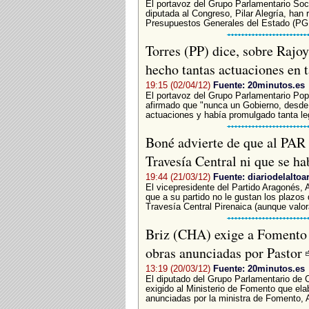
El portavoz del Grupo Parlamentario Soci
diputada al Congreso, Pilar Alegría, han
Presupuestos Generales del Estado (PGE)
Torres (PP) dice, sobre Rajo
hecho tantas actuaciones en
19:15 (02/04/12)
Fuente: 20minutos.es
El portavoz del Grupo Parlamentario Popu
afirmado que "nunca un Gobierno, desde
actuaciones y había promulgado tanta leg
Boné advierte de que al PAR n
Travesía Central ni que se h
19:44 (21/03/12)
Fuente: diariodelaltoa
El vicepresidente del Partido Aragonés, 
que a su partido no le gustan los plazos
Travesía Central Pirenaica (aunque valora
Briz (CHA) exige a Fomento 
obras anunciadas por Pastor
13:19 (20/03/12)
Fuente: 20minutos.es
El diputado del Grupo Parlamentario de 
exigido al Ministerio de Fomento que el
anunciadas por la ministra de Fomento, A