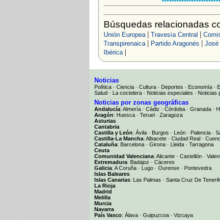
Búsquedas relacionadas co
|
|
Unión Europea
Travesía Central
Comis
|
|
Transpirenaica
Partido Aragonés
José
|
Ibérica
Noticias
Política
·
Ciencia
·
Cultura
·
Deportes
·
Economía
·
Salud
·
La coctelera
·
Noticias especiales
·
Noticias 
Noticias por zonas geográficas
Andalucía
:
Almería
·
Cádiz
·
Córdoba
·
Granada
·
H
Aragón
:
Huesca
·
Teruel
·
Zaragoza
Asturias
Cantabria
Castilla y León
:
Ávila
·
Burgos
·
León
·
Palencia
·
S
Castilla-La Mancha
:
Albacete
·
Ciudad Real
·
Cuen
Cataluña
:
Barcelona
·
Girona
·
Lleida
·
Tarragona
Ceuta
Comunidad Valenciana
:
Alicante
·
Castellón
·
Valen
Extremadura
:
Badajoz
·
Cáceres
Galicia
:
A Coruña
·
Lugo
·
Ourense
·
Pontevedra
Islas Baleares
Islas Canarias
:
Las Palmas
·
Santa Cruz De Tenerif
La Rioja
Madrid
Melilla
Murcia
Navarra
País Vasco
:
Álava
·
Guipuzcoa
·
Vizcaya