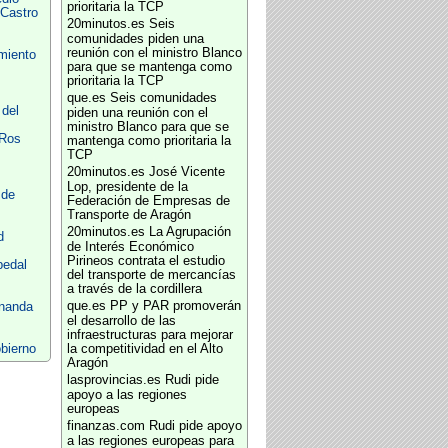
prioritaria la TCP
Castro
20minutos.es
Seis
comunidades piden una
reunión con el ministro Blanco
miento
para que se mantenga como
prioritaria la TCP
que.es
Seis comunidades
del
piden una reunión con el
ministro Blanco para que se
 Ros
mantenga como prioritaria la
TCP
20minutos.es
José Vicente
Lop, presidente de la
 de
Federación de Empresas de
Transporte de Aragón
20minutos.es
La Agrupación
d
de Interés Económico
Pirineos contrata el estudio
pedal
del transporte de mercancías
a través de la cordillera
que.es
PP y PAR promoverán
rnanda
el desarrollo de las
infraestructuras para mejorar
bierno
la competitividad en el Alto
Aragón
lasprovincias.es
Rudi pide
apoyo a las regiones
europeas
finanzas.com
Rudi pide apoyo
a las regiones europeas para