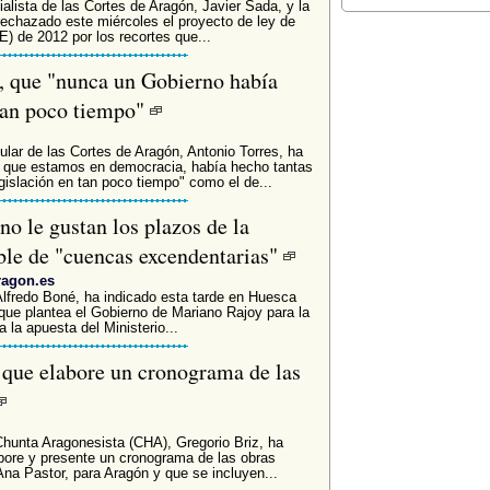
alista de las Cortes de Aragón, Javier Sada, y la
 rechazado este miércoles el proyecto de ley de
 de 2012 por los recortes que...
y, que "nunca un Gobierno había
 tan poco tiempo"
lar de las Cortes de Aragón, Antonio Torres, ha
 que estamos en democracia, había hecho tantas
islación en tan poco tiempo" como el de...
o le gustan los plazos de la
able de "cuencas excendentarias"
ragon.es
Alfredo Boné, ha indicado esta tarde en Huesca
 que plantea el Gobierno de Mariano Rajoy para la
 la apuesta del Ministerio...
que elabore un cronograma de las
Chunta Aragonesista (CHA), Gregorio Briz, ha
abore y presente un cronograma de las obras
na Pastor, para Aragón y que se incluyen...