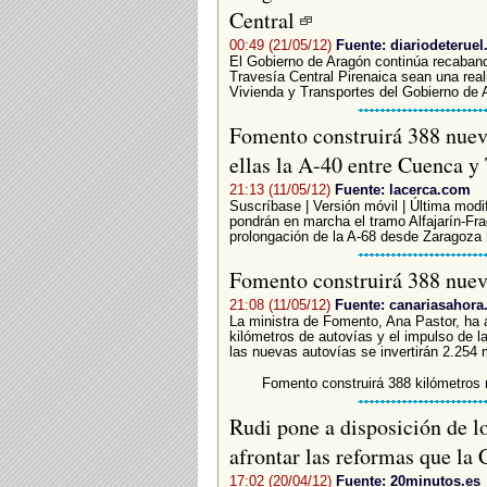
Central
00:49 (21/05/12)
Fuente: diariodeteruel
El Gobierno de Aragón continúa recabando
Travesía Central Pirenaica sean una rea
Vivienda y Transportes del Gobierno de A
Fomento construirá 388 nuevo
ellas la A-40 entre Cuenca y
21:13 (11/05/12)
Fuente: lacerca.com
Suscríbase | Versión móvil | Última modi
pondrán en marcha el tramo Alfajarín-Frag
prolongación de la A-68 desde Zaragoza h
Fomento construirá 388 nuev
21:08 (11/05/12)
Fuente: canariasahora
La ministra de Fomento, Ana Pastor, ha 
kilómetros de autovías y el impulso de 
las nuevas autovías se invertirán 2.254 m
Fomento construirá 388 kilómetros
Rudi pone a disposición de l
afrontar las reformas que l
17:02 (20/04/12)
Fuente: 20minutos.es