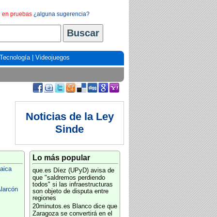
en pruebas
¿alguna sugerencia?
Tecnología
|
Videojuegos
Noticias de la Ley
Sinde
Lo más popular
aica
que.es
Díez (UPyD) avisa de
que "saldremos perdiendo
todos" si las infraestructuras
larcón
son objeto de disputa entre
regiones
20minutos.es
Blanco dice que
Zaragoza se convertirá en el