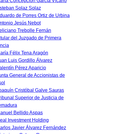
aría Concepción García Vicario
steban Solaz Solaz
duardo de Porres Ortiz de Urbina
ntonio Jesús Nebot
eliciano Trebolle Fernán
itular del Juzgado de Primera
ancia
aría Félix Tena Aragón
uan Luis Gordillo Álvarez
alentín Pérez Aparicio
unta General de Accionistas de
ol
oaquín Cristóbal Galve Sauras
ribunal Superior de Justicia de
emadura
anuel Bellido Aspas
eal Investment Holding
arlos Javier Álvarez Fernández