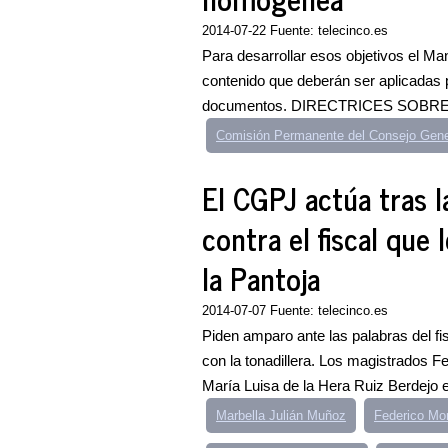
2014-07-22 Fuente: telecinco.es
Para desarrollar esos objetivos el Ma
contenido que deberán ser aplicadas p
documentos. DIRECTRICES SOBR
Comisión Permanente del Consejo Gene
El CGPJ actúa tras l
contra el fiscal que
la Pantoja
2014-07-07 Fuente: telecinco.es
Piden amparo ante las palabras del f
con la tonadillera. Los magistrados 
María Luisa de la Hera Ruiz Berdejo e
Marbella Julián Muñoz
Federico Mo