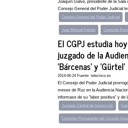
Joaquín Galve, presidente de la Sala 
Consejo General del Poder Judicial ten
Consejo General del Poder Judicial
Juan Manuel Fernán
Comisión Perm
El CGPJ estudia hoy
juzgado de la Audien
'Bárcenas' y 'Gürtel'
2014-06-24 Fuente: telecinco.es
El Consejo del Poder Judicial prorro
meses de Ruz en la Audiencia Naciona
informase de su "labor positiva" y de 
Juzgado Central de Instrucción
Cons
Comisión Permanente del Consejo Gene