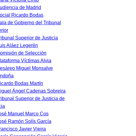
udiencia de Madrid
ocial Ricardo Bodas
ala de Gobierno del Tribunal
rior
ribunal Superior de Justicia
uis Aláez Legerén
omisión de Selección
lataforma Víctimas Alvia
esáreo Miguel Monsalve
andoña
icardo Bodas Martín
iguel Ángel Cadenas Sobreira
ribunal Superior de Justicia de
cia
osé Manuel Marco Cos
osé Ramón Solís García
rancisco Javier Vieira