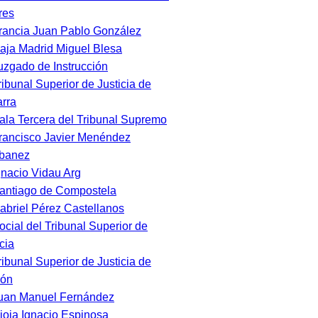
res
rancia Juan Pablo González
aja Madrid Miguel Blesa
uzgado de Instrucción
ribunal Superior de Justicia de
rra
ala Tercera del Tribunal Supremo
rancisco Javier Menéndez
banez
gnacio Vidau Arg
antiago de Compostela
abriel Pérez Castellanos
ocial del Tribunal Superior de
cia
ribunal Superior de Justicia de
gón
uan Manuel Fernández
ioja Ignacio Espinosa