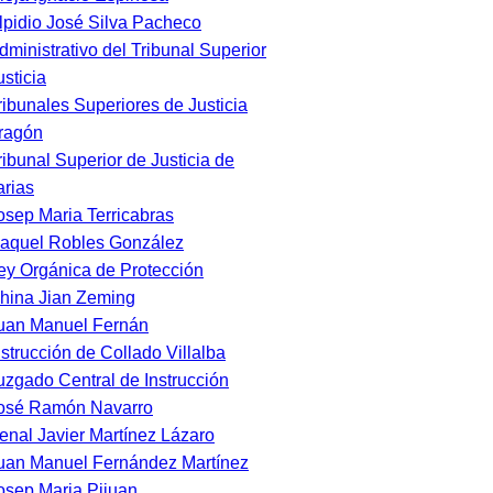
lpidio José Silva Pacheco
dministrativo del Tribunal Superior
usticia
ribunales Superiores de Justicia
ragón
ribunal Superior de Justicia de
rias
osep Maria Terricabras
aquel Robles González
ey Orgánica de Protección
hina Jian Zeming
uan Manuel Fernán
nstrucción de Collado Villalba
uzgado Central de Instrucción
osé Ramón Navarro
enal Javier Martínez Lázaro
uan Manuel Fernández Martínez
osep Maria Pijuan