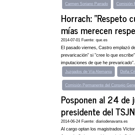
Carmen Soriano Parrado
Comisión 
Horrach: "Respeto cu
mías merecen respe
2014-07-01 Fuente: que.es
El pasado viernes, Castro emplazó de
prevaricación" si "cree lo que escribe
imputaciones de que he prevaricado".
Juzgados de Vía Alemania
Doña Cr
Comisión Permanente del Consejo Gene
Posponen al 24 de ju
presidente del TSJN
2014-06-24 Fuente: diariodenavarra.es
Al cargo optan los magistrados Víctor