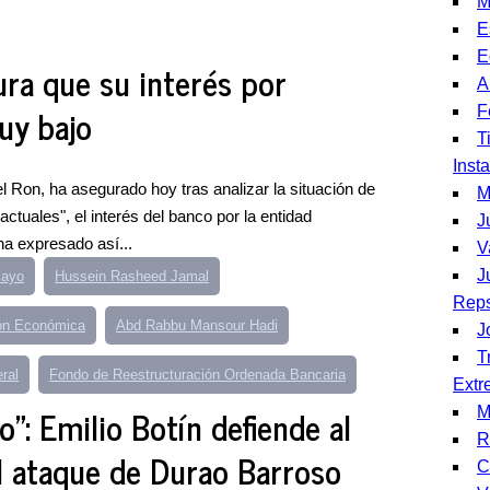
M
E
E
ra que su interés por
A
uy bajo
F
T
Inst
l Ron, ha asegurado hoy tras analizar la situación de
M
ctuales", el interés del banco por la entidad
J
ha expresado así...
V
J
layo
Hussein Rasheed Jamal
Reps
ión Económica
Abd Rabbu Mansour Hadi
J
T
ral
Fondo de Reestructuración Ordenada Bancaria
Extr
": Emilio Botín defiende al
M
R
l ataque de Durao Barroso
C