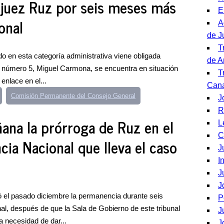
 juez Ruz por seis meses más
E
onal
A
de J
T
do en esta categoría administrativa viene obligada
de A
al número 5, Miguel Carmona, se encuentra en situación
T
enlace en el...
Cana
Comisión Permanente del Consejo General
J
R
ana la prórroga de Ruz en el
L
C
cia Nacional que lleva el caso
J
I
J
J
gó el pasado diciembre la permanencia durante seis
P
l, después de que la Sala de Gobierno de este tribunal
J
la necesidad de dar...
J