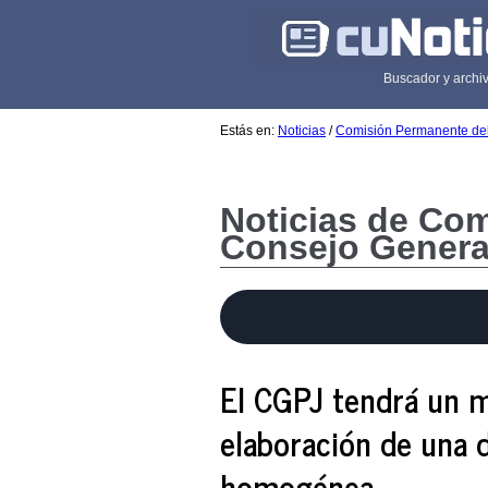
Buscador y archiv
Estás en:
Noticias
/
Comisión Permanente de
Noticias de Co
Consejo Genera
El CGPJ tendrá un ma
elaboración de una 
homogénea