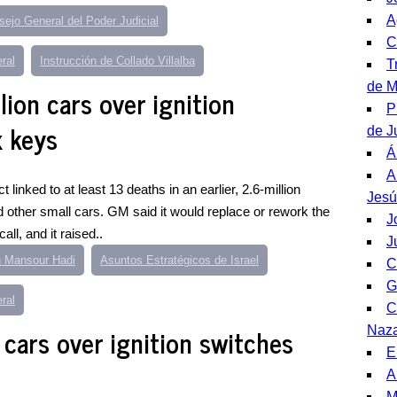
A
ejo General del Poder Judicial
C
ral
Instrucción de Collado Villalba
T
de M
lion cars over ignition
P
x keys
de J
Á
A
t linked to at least 13 deaths in an earlier, 2.6-million
Jesú
d other small cars. GM said it would replace or rework the
J
all, and it raised..
J
 Mansour Hadi
Asuntos Estratégicos de Israel
C
G
ral
C
 cars over ignition switches
Naza
E
A
M