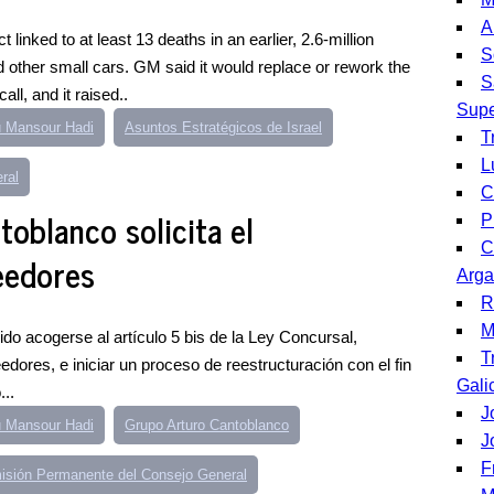
A
t linked to at least 13 deaths in an earlier, 2.6-million
S
d other small cars. GM said it would replace or rework the
S
all, and it raised..
Supe
 Mansour Hadi
Asuntos Estratégicos de Israel
T
L
ral
C
oblanco solicita el
P
C
eedores
Arg
R
M
do acogerse al artículo 5 bis de la Ley Concursal,
T
edores, e iniciar un proceso de reestructuración con el fin
Gali
...
J
 Mansour Hadi
Grupo Arturo Cantoblanco
J
F
isión Permanente del Consejo General