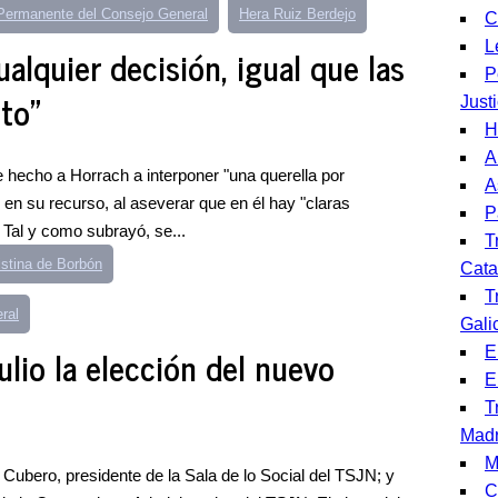
Permanente del Consejo General
Hera Ruiz Berdejo
C
L
alquier decisión, igual que las
P
to"
Justi
H
A
 hecho a Horrach a interponer "una querella por
A
" en su recurso, al aseverar que en él hay "claras
P
 Tal y como subrayó, se...
T
istina de Borbón
Cata
T
ral
Gali
lio la elección del nuevo
E
E
T
Madr
M
 Cubero, presidente de la Sala de lo Social del TSJN; y
C