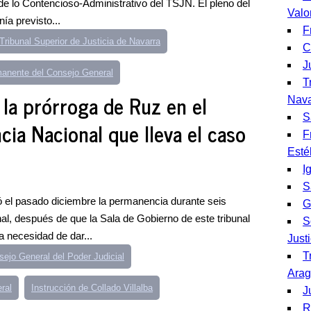
de lo Contencioso-Administrativo del TSJN. El pleno del
Valo
ía previsto...
F
Tribunal Superior de Justicia de Navarra
C
J
anente del Consejo General
T
 la prórroga de Ruz en el
Nava
S
cia Nacional que lleva el caso
F
Esté
I
S
gó el pasado diciembre la permanencia durante seis
G
l, después de que la Sala de Gobierno de este tribunal
S
la necesidad de dar...
Justi
T
ejo General del Poder Judicial
Ara
ral
Instrucción de Collado Villalba
J
R