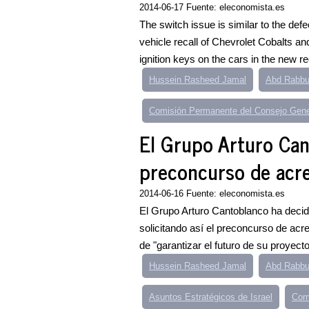
2014-06-17 Fuente: eleconomista.es
The switch issue is similar to the defec
vehicle recall of Chevrolet Cobalts an
ignition keys on the cars in the new rec
Hussein Rasheed Jamal
Abd Rabbu
Comisión Permanente del Consejo Gene
El Grupo Arturo Cant
preconcurso de acr
2014-06-16 Fuente: eleconomista.es
El Grupo Arturo Cantoblanco ha decidi
solicitando así el preconcurso de acre
de "garantizar el futuro de su proyecto
Hussein Rasheed Jamal
Abd Rabbu
Asuntos Estratégicos de Israel
Com