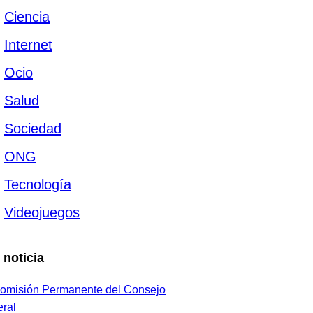
Ciencia
Internet
Ocio
Salud
Sociedad
ONG
Tecnología
Videojuegos
 noticia
omisión Permanente del Consejo
ral