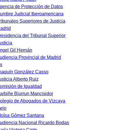
gencia de Protección de Datos
umbre Judicial Iberoamericana
ribunales Superiores de Justicia
adrid
residencia del Tribunal Superior
usticia
ngel Gil Hernán
udiencia Provincial de Madrid
s
oaquín González Casso
usticia Alberto Ruiz
omisión de Igualdad
arbiñe Biurrun Mancisidor
olegio de Abogados de Vizcaya
rio
loísa Gómez Santana
udiencia Nacional Ricardo Bodas
aría Victoria Cinto