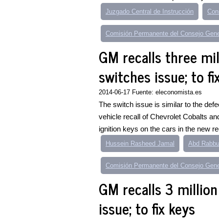
Juzgado Central de Instrucción
Cons
Comisión Permanente del Consejo Gene
GM recalls three mil
switches issue; to fi
2014-06-17 Fuente: eleconomista.es
The switch issue is similar to the defec
vehicle recall of Chevrolet Cobalts an
ignition keys on the cars in the new rec
Hussein Rasheed Jamal
Abd Rabbu
Comisión Permanente del Consejo Gene
GM recalls 3 million
issue; to fix keys