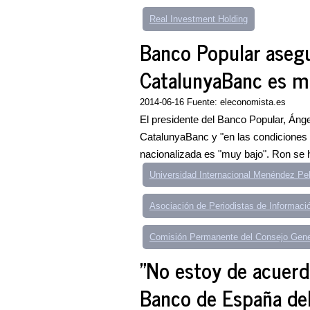
Real Investment Holding
Banco Popular asegu
CatalunyaBanc es m
2014-06-16 Fuente: eleconomista.es
El presidente del Banco Popular, Ánge
CatalunyaBanc y "en las condiciones a
nacionalizada es "muy bajo". Ron se 
Universidad Internacional Menéndez Pe
Asociación de Periodistas de Informac
Comisión Permanente del Consejo Gene
"No estoy de acuerdo
Banco de España de