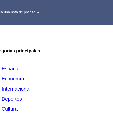
ca una nota de prensa ★
egorías principales
España
Economía
Internacional
Deportes
Cultura