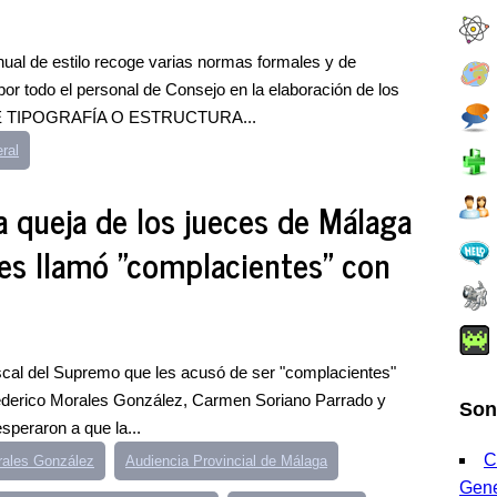
nual de estilo recoge varias normas formales y de
or todo el personal de Consejo en la elaboración de los
E TIPOGRAFÍA O ESTRUCTURA...
ral
a queja de los jueces de Málaga
 les llamó "complacientes" con
iscal del Supremo que les acusó de ser "complacientes"
Federico Morales González, Carmen Soriano Parrado y
Son
speraron a que la...
C
rales González
Audiencia Provincial de Málaga
Gene