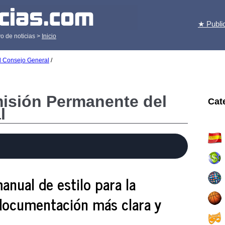
★ Publi
o de noticias >
Inicio
l Consejo General
/
misión Permanente del
Cat
l
nual de estilo para la
documentación más clara y