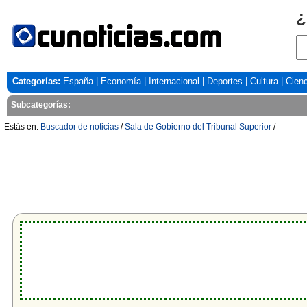
¿
Categorías:
España
|
Economía
|
Internacional
|
Deportes
|
Cultura
|
Cienc
Subcategorías:
Estás en:
Buscador de noticias
/
Sala de Gobierno del Tribunal Superior
/