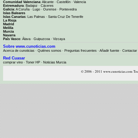
Comunidad Valenciana
:
Alicante
·
Castellón
·
Valencia
Extremadura
:
Badajoz
·
Cáceres
Galicia
:
A Coruña
·
Lugo
·
Ourense
·
Pontevedra
Islas Baleares
Islas Canarias
:
Las Palmas
·
Santa Cruz De Tenerife
La Rioja
Madrid
Melilla
Murcia
Navarra
País Vasco
:
Álava
·
Guipuzcoa
·
Vizcaya
Sobre www.cunoticias.com
Acerca de cunoticias
·
Quiénes somos
·
Preguntas frecuentes
·
Añadir fuente
·
Contactar
Red Cuasar
comprar vino · Toner HP · Noticias Murcia
© 2006 - 2011 www.cunoticias.com Tod