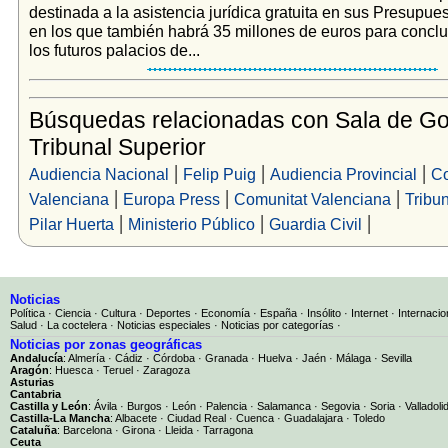
destinada a la asistencia jurídica gratuita en sus Presupue
en los que también habrá 35 millones de euros para conclui
los futuros palacios de...
Búsquedas relacionadas con Sala de Go
Tribunal Superior
|
|
|
Audiencia Nacional
Felip Puig
Audiencia Provincial
C
|
|
|
Valenciana
Europa Press
Comunitat Valenciana
Tribu
|
|
|
Pilar Huerta
Ministerio Público
Guardia Civil
Noticias
Política
·
Ciencia
·
Cultura
·
Deportes
·
Economía
·
España
·
Insólito
·
Internet
·
Internacio
Salud
·
La coctelera
·
Noticias especiales
·
Noticias por categorías
·
Noticias por zonas geográficas
Andalucía
:
Almería
·
Cádiz
·
Córdoba
·
Granada
·
Huelva
·
Jaén
·
Málaga
·
Sevilla
Aragón
:
Huesca
·
Teruel
·
Zaragoza
Asturias
Cantabria
Castilla y León
:
Ávila
·
Burgos
·
León
·
Palencia
·
Salamanca
·
Segovia
·
Soria
·
Valladoli
Castilla-La Mancha
:
Albacete
·
Ciudad Real
·
Cuenca
·
Guadalajara
·
Toledo
Cataluña
:
Barcelona
·
Girona
·
Lleida
·
Tarragona
Ceuta