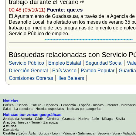
trabajo durante el verano
00:48 (05/10/11)
Fuente: que.es
El Ayuntamiento de Guadassuar, a través de la Agencia de
Desarrollo Local, ha ofertado en los meses de verano 35 p
trabajo por medio de tres programas de fomento de empleo
Servicio Público de empleo...
Búsquedas relacionadas con Servicio Pú
|
|
|
Servicio Público
Empleo Estatal
Seguridad Social
Val
|
|
|
Dirección General
País Vasco
Partido Popular
Guardia 
|
|
Comisiones Obreras
Illes Balears
Noticias
Política
·
Ciencia
·
Cultura
·
Deportes
·
Economía
·
España
·
Insólito
·
Internet
·
Internacio
Salud
·
La coctelera
·
Noticias especiales
·
Noticias por categorías
·
Noticias por zonas geográficas
Andalucía
:
Almería
·
Cádiz
·
Córdoba
·
Granada
·
Huelva
·
Jaén
·
Málaga
·
Sevilla
Aragón
:
Huesca
·
Teruel
·
Zaragoza
Asturias
Cantabria
Castilla y León
:
Ávila
·
Burgos
·
León
·
Palencia
·
Salamanca
·
Segovia
·
Soria
·
Valladoli