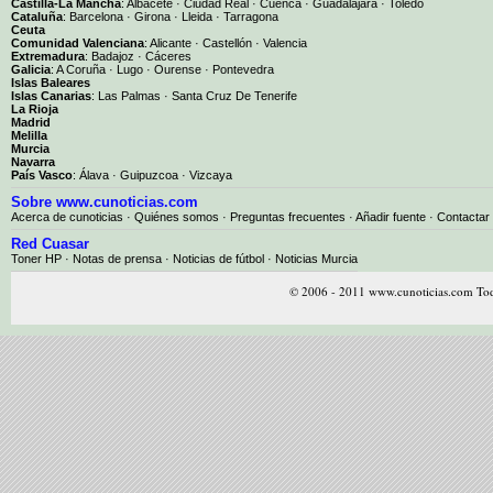
Castilla-La Mancha
:
Albacete
·
Ciudad Real
·
Cuenca
·
Guadalajara
·
Toledo
Cataluña
:
Barcelona
·
Girona
·
Lleida
·
Tarragona
Ceuta
Comunidad Valenciana
:
Alicante
·
Castellón
·
Valencia
Extremadura
:
Badajoz
·
Cáceres
Galicia
:
A Coruña
·
Lugo
·
Ourense
·
Pontevedra
Islas Baleares
Islas Canarias
:
Las Palmas
·
Santa Cruz De Tenerife
La Rioja
Madrid
Melilla
Murcia
Navarra
País Vasco
:
Álava
·
Guipuzcoa
·
Vizcaya
Sobre www.cunoticias.com
Acerca de cunoticias
·
Quiénes somos
·
Preguntas frecuentes
·
Añadir fuente
·
Contactar
Red Cuasar
Toner HP · Notas de prensa · Noticias de fútbol · Noticias Murcia
© 2006 - 2011 www.cunoticias.com Tod