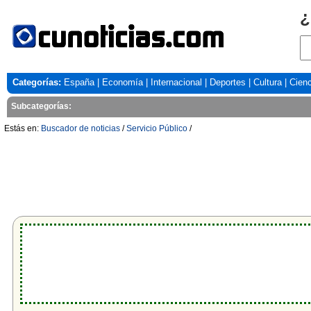
¿
Categorías:
España
|
Economía
|
Internacional
|
Deportes
|
Cultura
|
Cienc
Subcategorías:
Estás en:
Buscador de noticias
/
Servicio Público
/