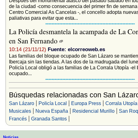
Después del monumental atasco del pasado sábado en toda
de la ciudad -como consecuencia del primer fin de semana 
Centro Comercial As Cancelas -, el concello adopta nuev
paliativas para evitar que esta...
La Policía desmantela la acampada de La Cor
en San Fernando
10:14 (21/11/12)
Fuente: elcorreoweb.es
Las familias del bloque ocupado de San Lázaro se mantien
Ibercaja sin las tiendas. A las dos de la madrugada del lune
Policía Local obligó a las familias de La Corrala Utopía -el
ocupado...
Búsquedas relacionadas con San Lázar
|
|
|
San Lázaro
Policía Local
Europa Press
Corrala Utopía
|
|
|
Musicales
Nueva España
Residencial Murillo
San Ro
|
|
Francés
Granada Santos
Noticias