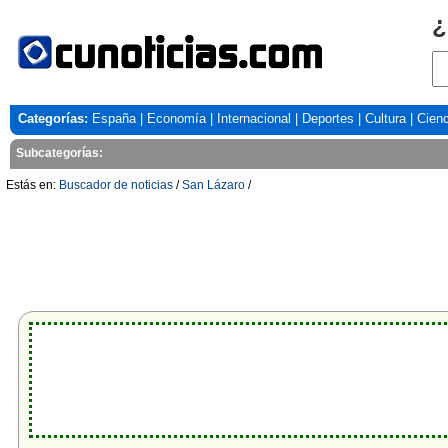
¿
Categorías:
España
|
Economía
|
Internacional
|
Deportes
|
Cultura
|
Cienc
Subcategorías:
Estás en:
Buscador de noticias
/
San Lázaro
/