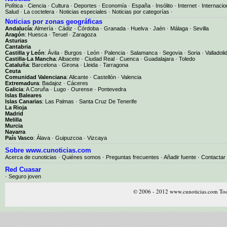
Política
·
Ciencia
·
Cultura
·
Deportes
·
Economía
·
España
·
Insólito
·
Internet
·
Internacio
Salud
·
La coctelera
·
Noticias especiales
·
Noticias por categorías
·
Noticias por zonas geográficas
Andalucía
:
Almería
·
Cádiz
·
Córdoba
·
Granada
·
Huelva
·
Jaén
·
Málaga
·
Sevilla
Aragón
:
Huesca
·
Teruel
·
Zaragoza
Asturias
Cantabria
Castilla y León
:
Ávila
·
Burgos
·
León
·
Palencia
·
Salamanca
·
Segovia
·
Soria
·
Valladoli
Castilla-La Mancha
:
Albacete
·
Ciudad Real
·
Cuenca
·
Guadalajara
·
Toledo
Cataluña
:
Barcelona
·
Girona
·
Lleida
·
Tarragona
Ceuta
Comunidad Valenciana
:
Alicante
·
Castellón
·
Valencia
Extremadura
:
Badajoz
·
Cáceres
Galicia
:
A Coruña
·
Lugo
·
Ourense
·
Pontevedra
Islas Baleares
Islas Canarias
:
Las Palmas
·
Santa Cruz De Tenerife
La Rioja
Madrid
Melilla
Murcia
Navarra
País Vasco
:
Álava
·
Guipuzcoa
·
Vizcaya
Sobre www.cunoticias.com
Acerca de cunoticias
·
Quiénes somos
·
Preguntas frecuentes
·
Añadir fuente
·
Contactar
Red Cuasar
· Seguro joven
© 2006 - 2012 www.cunoticias.com Tod