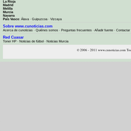
La Rioja
Madrid
Melilla
Murcia
Navarra
País Vasco
:
Álava
·
Guipuzcoa
·
Vizcaya
Sobre www.cunoticias.com
Acerca de cunoticias
·
Quiénes somos
·
Preguntas frecuentes
·
Añadir fuente
·
Contactar
Red Cuasar
Toner HP · Noticias de fútbol · Noticias Murcia
© 2006 - 2011 www.cunoticias.com Tod