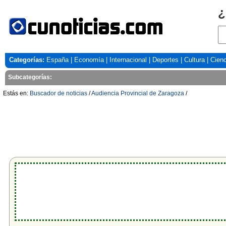
¿
Categorías:
España
|
Economía
|
Internacional
|
Deportes
|
Cultura
|
Cienc
Subcategorías:
Estás en:
Buscador de noticias
/
Audiencia Provincial de Zaragoza
/