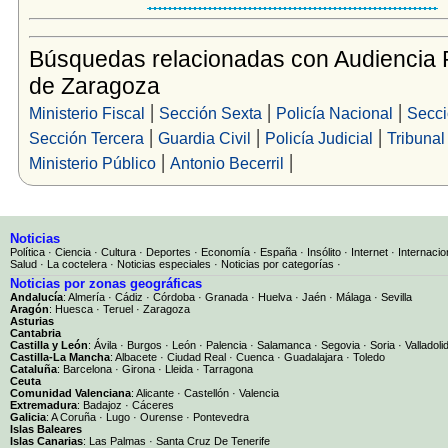
Búsquedas relacionadas con Audiencia P
de Zaragoza
|
|
|
Ministerio Fiscal
Sección Sexta
Policía Nacional
Secci
|
|
|
Sección Tercera
Guardia Civil
Policía Judicial
Tribuna
|
|
Ministerio Público
Antonio Becerril
Noticias
Política
·
Ciencia
·
Cultura
·
Deportes
·
Economía
·
España
·
Insólito
·
Internet
·
Internacio
Salud
·
La coctelera
·
Noticias especiales
·
Noticias por categorías
·
Noticias por zonas geográficas
Andalucía
:
Almería
·
Cádiz
·
Córdoba
·
Granada
·
Huelva
·
Jaén
·
Málaga
·
Sevilla
Aragón
:
Huesca
·
Teruel
·
Zaragoza
Asturias
Cantabria
Castilla y León
:
Ávila
·
Burgos
·
León
·
Palencia
·
Salamanca
·
Segovia
·
Soria
·
Valladoli
Castilla-La Mancha
:
Albacete
·
Ciudad Real
·
Cuenca
·
Guadalajara
·
Toledo
Cataluña
:
Barcelona
·
Girona
·
Lleida
·
Tarragona
Ceuta
Comunidad Valenciana
:
Alicante
·
Castellón
·
Valencia
Extremadura
:
Badajoz
·
Cáceres
Galicia
:
A Coruña
·
Lugo
·
Ourense
·
Pontevedra
Islas Baleares
Islas Canarias
:
Las Palmas
·
Santa Cruz De Tenerife